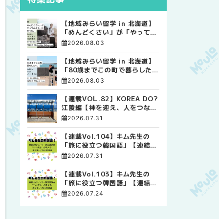
【地域みらい留学 in 北海道】
「めんどくさい」が「やってみ
よう」に変わった。 十勝の風
2026.08.03
に吹かれて走る、僕の泥臭くて
自由な高校生活
【地域みらい留学 in 北海道】
「80歳までこの町で暮らした
い」 標津高校で踏み出した、
2026.08.03
私らしい生き方
【連載VOL.82】KOREA DO?
江陵編【神を迎え、人をつなぐ
時間 ― 江陵端午祭 】
2026.07.31
【連載Vol.104】キム先生の
「旅に役立つ韓国語」【連結語
尾について その4】
2026.07.31
【連載Vol.103】キム先生の
「旅に役立つ韓国語」【連結語
尾について その3】
2026.07.24