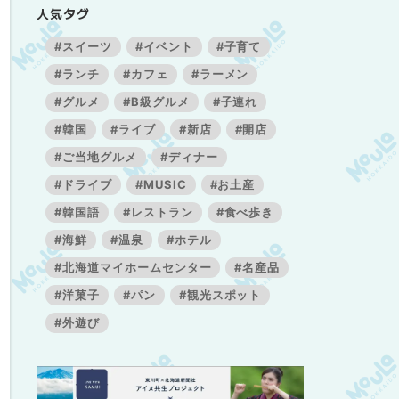
人気タグ
#スイーツ
#イベント
#子育て
#ランチ
#カフェ
#ラーメン
#グルメ
#B級グルメ
#子連れ
#韓国
#ライブ
#新店
#開店
#ご当地グルメ
#ディナー
#ドライブ
#MUSIC
#お土産
#韓国語
#レストラン
#食べ歩き
#海鮮
#温泉
#ホテル
#北海道マイホームセンター
#名産品
#洋菓子
#パン
#観光スポット
#外遊び