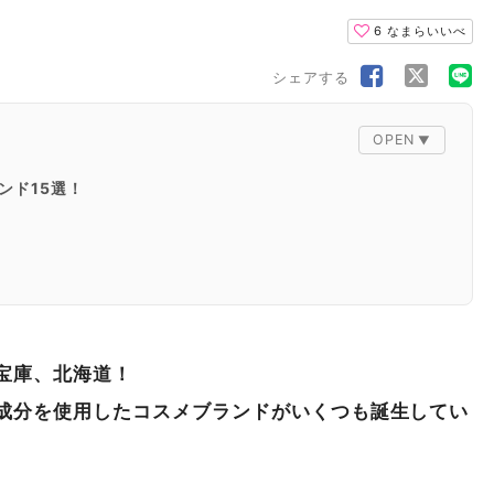
6
なまらいいべ
シェアする
ンド15選！
シエスタ）
宝庫、北海道！
成分を使用したコスメブランドがいくつも誕生してい
ツクサボン ヌフ）
ュラル プロダクツ）