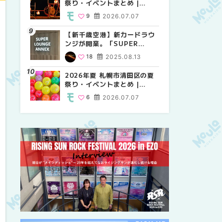
祭り・イベントまとめ |
祭り・イベントまとめ |
しか買えない絶対に外せない
MouLa HOKKAIDO
MouLa HOKKAIDO
限定スイーツ・焼き菓子18選
9
2026.07.07
9
25
2026.07.07
2026.03.24
| MouLa HOKKAIDO
【新千歳空港】新カードラウ
2026年夏 札幌市中央区の夏
【新千歳空港】新カードラウ
ンジが開業。「SUPER
祭り・イベントまとめ |
ンジが開業。「SUPER
LOUNGE ANNEX（スーパー
MouLa HOKKAIDO
LOUNGE ANNEX（スーパー
18
2025.08.13
9
18
2026.07.07
2025.08.13
ラウンジアネックス）」をご
ラウンジアネックス）」をご
紹介！！ | MouLa
紹介！！ | MouLa
2026年夏 札幌市清田区の夏
2026年夏 恵庭市・千歳市の
2026年夏 札幌市豊平区の夏
HOKKAIDO
HOKKAIDO
祭り・イベントまとめ |
夏祭り・イベントまとめ |
祭り・イベントまとめ |
MouLa HOKKAIDO
MouLa HOKKAIDO
MouLa HOKKAIDO
6
2026.07.07
9
9
2026.07.07
2026.07.07