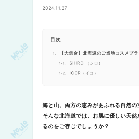
2024.11.27
目次
【大集合】北海道のご当地コスメブラ
SHIRO （シロ）
ICOR（イコ）
rosa rugosa（ロサ・ルゴサ）
NALUQ（ナルーク）
Savon de Siesta （サボン デ 
海と山、両方の恵みがあふれる自然の
MYSTAR （マイスター）
そんな北海道では、お肌に優しい天然
okhotsksavon neuf （オホー
るのをご存じでしょうか？
NATURAL PRODUCTS （ナチ