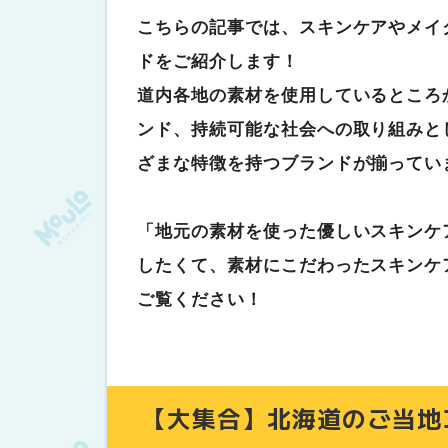
Coroku（コロク）
こちらの記事では、スキンケアやメイ
The St Monica（セントモニカ）
ドをご紹介します！
ナチュラルアイランド
道内各地の素材を使用しているところ
北海道純馬油本舗
ンド、持続可能な社会への取り組みと
DA CAPO（ダカーポ）
ざまな特徴を持つブランドが揃ってい
ヴェルサイユファーム
アビサル
「地元の素材を使った優しいスキンケ
唐松石鹸
したくて、素材にこだわったスキンケ
【まとめ】北海道は肌に優しいコスメ
ご覧ください！
【大集合】北海道のご当地