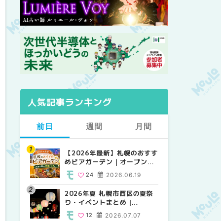
人気記事ランキング
前日
週間
月間
【2026年最新】札幌のおすす
【2026年最新】札幌のおすす
【2026年最新】札幌のおすす
めビアガーデン｜オープン日
めビアガーデン｜オープン日
めビアガーデン｜オープン日
順に徹底紹介！大通公園から
順に徹底紹介！大通公園から
順に徹底紹介！大通公園から
24
2026.06.19
24
24
2026.06.19
2026.06.19
穴場テラスまで | MouLa
穴場テラスまで | MouLa
穴場テラスまで | MouLa
HOKKAIDO
HOKKAIDO
HOKKAIDO
2026年夏 札幌市西区の夏祭
2026年夏 札幌市西区の夏祭
2026年夏 札幌市北区の夏祭
り・イベントまとめ |
り・イベントまとめ |
り・イベントまとめ |
MouLa HOKKAIDO
MouLa HOKKAIDO
MouLa HOKKAIDO
12
2026.07.07
12
9
2026.07.07
2026.07.07