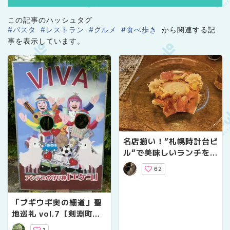
この記事のハッシュタグ
#パスタ
#レストラン
#グルメ
#食べ歩き
から関連する記
事を表示しています。
名店揃い！”札幌時計台ビ
ル“で美味しいランチを。
【４選】
62
「ブギウギ奥の細道」聖
地巡礼 vol.7【剣淵町】
｜もふもふ最高アルパカ
1