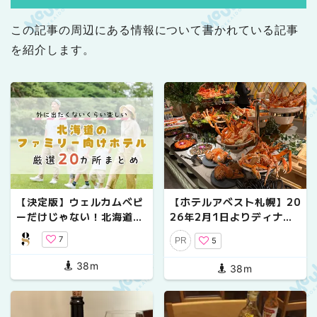
この記事の周辺にある情報について書かれている記事
を紹介します。
【決定版】ウェルカムベビ
【ホテルアベスト札幌】20
ーだけじゃない！北海道の
26年2月1日よりディナー
ファミリー向けホテル20選
ビュッフェがスタート！子
7
5
PR
連れで宿泊体験レポ
38m
38m