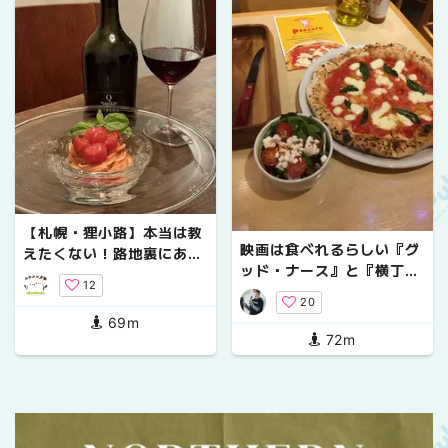
【札幌・狸小路】本当は教
映画は食べれるらしい『グ
えたくない！路地裏にある
ッド・ナース』と『横丁ピ
イタリアンワインバーがお
12
ッツェリア・ペルカート』
洒落で美味しすぎる！
20
のマルゲリータ
69m
72m