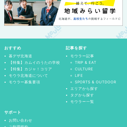
おすすめ
記事を探す
暮デザ北海道
モウラー記事
【特集】カムイのうたの学校
TRIP & EAT
【特集】カジャ！コリア
CULTURE
モウラ北海道について
LIFE
モウラー募集要項
SPORTS & OUTDOOR
エリアから探す
タグから探す
モウラー一覧
サポート
お問い合わせ
ご利用規約