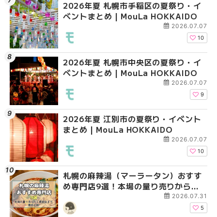
2026年夏 札幌市手稲区の夏祭り・イ
2026年夏 札幌市豊平
札幌の麻辣湯（マーラ
ベントまとめ | MouLa HOKKAIDO
ベントまとめ | MouLa 
め専門店6選！本場の量
新店まで徹底比較 | Mo
2026.07.07
HOKKAIDO
10
2026年夏 札幌市中央区の夏祭り・イ
2026年夏 札幌市南区
2026年夏 札幌市豊平
ベントまとめ | MouLa HOKKAIDO
ントまとめ | MouLa H
ベントまとめ | MouLa 
2026.07.07
9
2026年夏 江別市の夏祭り・イベント
2026年夏 札幌市中央
【新千歳空港】新カー
まとめ | MouLa HOKKAIDO
ベントまとめ | MouLa 
業。「SUPER LOUNG
ーパーラウンジアネッ
2026.07.07
介！！ | MouLa HOKK
10
札幌の麻辣湯（マーラータン）おすす
2026年夏 恵庭市・千
2026年夏 札幌市南区
め専門店9選！本場の量り売りから最
イベントまとめ | MouL
ントまとめ | MouLa H
新店まで徹底比較 | MouLa
2026.07.31
HOKKAIDO
5