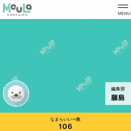
MENU
編集部
藤島
なまらいいべ数
106