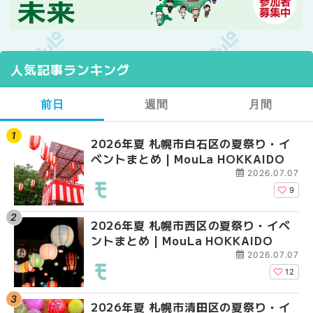
人気記事ランキング
前日
週間
月間
2026年夏 札幌市白石区の夏祭り・イ
2026年夏 札幌市西区
【2026年最新】札幌
ベントまとめ | MouLa HOKKAIDO
ントまとめ | MouLa H
ガーデン｜オープン日
大通公園から穴場テラスまで
2026.07.07
HOKKAIDO
9
2026年夏 札幌市西区の夏祭り・イベ
【2026年最新】札幌
2026年夏 札幌市北区
ントまとめ | MouLa HOKKAIDO
ガーデン｜オープン日
ントまとめ | MouLa H
大通公園から穴場テラスまで
2026.07.07
HOKKAIDO
12
2026年夏 札幌市清田区の夏祭り・イ
2026年夏 札幌市白石
2026年夏 札幌市白石