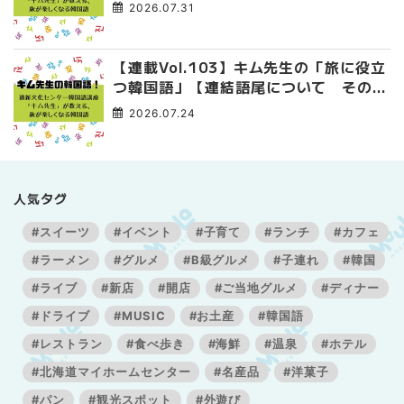
4】
2026.07.31
【連載Vol.103】キム先生の「旅に役立
つ韓国語」【連結語尾について その
3】
2026.07.24
人気タグ
#スイーツ
#イベント
#子育て
#ランチ
#カフェ
#ラーメン
#グルメ
#B級グルメ
#子連れ
#韓国
#ライブ
#新店
#開店
#ご当地グルメ
#ディナー
#ドライブ
#MUSIC
#お土産
#韓国語
#レストラン
#食べ歩き
#海鮮
#温泉
#ホテル
#北海道マイホームセンター
#名産品
#洋菓子
#パン
#観光スポット
#外遊び