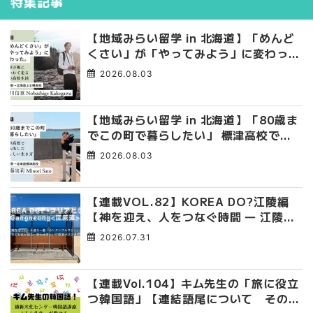
特集記事
【地域みらい留学 in 北海道】「めんど
くさい」が「やってみよう」に変わっ
た。 十勝の風に吹かれて走る、僕の泥
2026.08.03
臭くて自由な高校生活
【地域みらい留学 in 北海道】「80歳ま
でこの町で暮らしたい」 標津高校で踏
み出した、私らしい生き方
2026.08.03
【連載VOL.82】KOREA DO?江陵編
【神を迎え、人をつなぐ時間 ― 江陵端
午祭 】
2026.07.31
【連載Vol.104】キム先生の「旅に役立
つ韓国語」【連結語尾について その