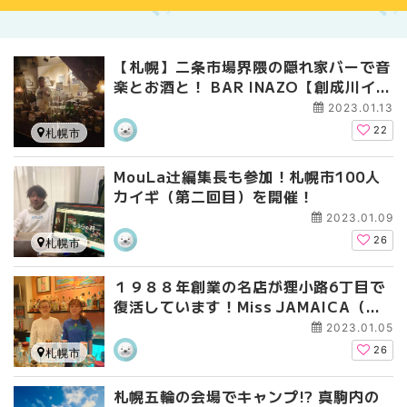
【札幌】二条市場界隈の隠れ家バーで音
楽とお酒と！ BAR INAZO【創成川イー
スト】
2023.01.13
22
札幌市
MouLa辻編集長も参加！札幌市100人
カイギ（第二回目）を開催！
2023.01.09
26
札幌市
１９８８年創業の名店が狸小路6丁目で
復活しています！Miss JAMAICA（＋B
etty)
2023.01.05
26
札幌市
札幌五輪の会場でキャンプ!? 真駒内の