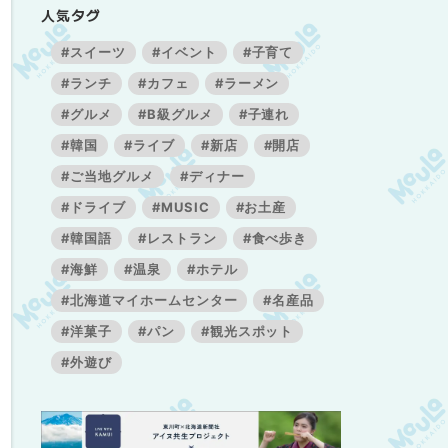
人気タグ
#スイーツ
#イベント
#子育て
#ランチ
#カフェ
#ラーメン
#グルメ
#B級グルメ
#子連れ
#韓国
#ライブ
#新店
#開店
#ご当地グルメ
#ディナー
#ドライブ
#MUSIC
#お土産
#韓国語
#レストラン
#食べ歩き
#海鮮
#温泉
#ホテル
#北海道マイホームセンター
#名産品
#洋菓子
#パン
#観光スポット
#外遊び