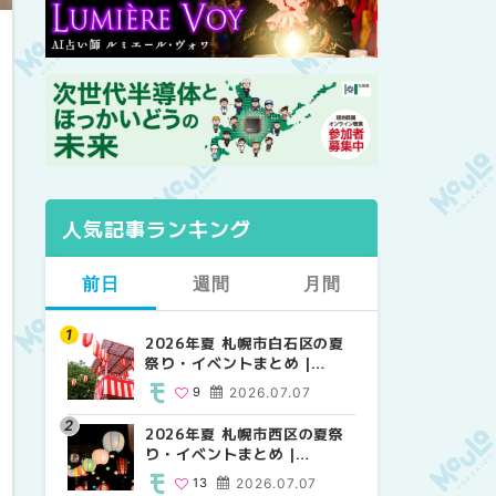
人気記事ランキング
前日
週間
月間
2026年夏 札幌市白石区の夏
2026年夏 札幌市西区の夏祭
【2026年最新】札幌のおすす
祭り・イベントまとめ |
り・イベントまとめ |
めビアガーデン｜オープン日
MouLa HOKKAIDO
MouLa HOKKAIDO
順に徹底紹介！大通公園から
9
2026.07.07
13
24
2026.07.07
2026.06.19
穴場テラスまで | MouLa
HOKKAIDO
2026年夏 札幌市西区の夏祭
【2026年最新】札幌のおすす
2026年夏 札幌市北区の夏祭
り・イベントまとめ |
めビアガーデン｜オープン日
り・イベントまとめ |
MouLa HOKKAIDO
順に徹底紹介！大通公園から
MouLa HOKKAIDO
13
2026.07.07
24
9
2026.07.07
2026.06.19
穴場テラスまで | MouLa