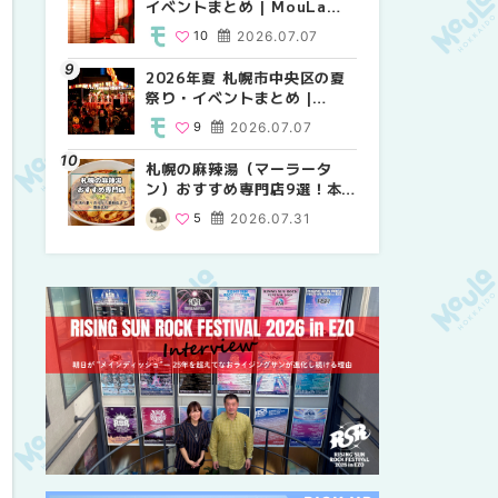
イベントまとめ | MouLa
り・イベントまとめ |
祭り・イベントまとめ |
HOKKAIDO
MouLa HOKKAIDO
MouLa HOKKAIDO
10
2026.07.07
8
9
2026.07.07
2026.07.07
2026年夏 札幌市中央区の夏
2026年夏 札幌市中央区の夏
【新千歳空港】新カードラウ
祭り・イベントまとめ |
祭り・イベントまとめ |
ンジが開業。「SUPER
MouLa HOKKAIDO
MouLa HOKKAIDO
LOUNGE ANNEX（スーパー
9
2026.07.07
9
18
2026.07.07
2025.08.13
ラウンジアネックス）」をご
紹介！！ | MouLa
札幌の麻辣湯（マーラータ
2026年夏 恵庭市・千歳市の
2026年夏 札幌市南区の夏祭
HOKKAIDO
ン）おすすめ専門店9選！本
夏祭り・イベントまとめ |
り・イベントまとめ |
場の量り売りから最新店まで
MouLa HOKKAIDO
MouLa HOKKAIDO
5
2026.07.31
9
8
2026.07.07
2026.07.07
徹底比較 | MouLa
HOKKAIDO