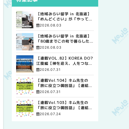
【地域みらい留学 in 北海道】
「めんどくさい」が「やってみ
よう」に変わった。 十勝の風
2026.08.03
に吹かれて走る、僕の泥臭くて
自由な高校生活
【地域みらい留学 in 北海道】
「80歳までこの町で暮らした
い」 標津高校で踏み出した、
2026.08.03
私らしい生き方
【連載VOL.82】KOREA DO?
江陵編【神を迎え、人をつなぐ
時間 ― 江陵端午祭 】
2026.07.31
【連載Vol.104】キム先生の
「旅に役立つ韓国語」【連結語
尾について その4】
2026.07.31
【連載Vol.103】キム先生の
「旅に役立つ韓国語」【連結語
尾について その3】
2026.07.24