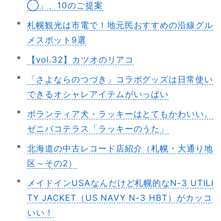
◯」、10のご提案
札幌観光は市電で！地元民おすすめの沿線グル
メスポット9選
【vol.32】カツオのリアコ
「さよならのつづき」コラボグッズは日常使い
できるオシャレアイテムがいっぱい
ボランティア犬・ラッキーはとてもかわいい。
ゼニバコテラス「ラッキーのうた」
北海道の中古レコード店紹介（札幌・大通り地
区～その2）
メイドインUSAなんだけど札幌的なN-3 UTILI
TY JACKET（US NAVY N-3 HBT）がカッコ
いい！