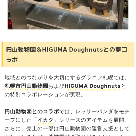
円山動物園＆HIGUMA Doughnutsとの夢コ
ラボ
地域とのつながりを大切にするグラニフ札幌では、
札幌市円山動物園
および
HIGUMA Doughnuts
と
の特別コラボレーションが実現。
円山動物園とのコラボ
では、レッサーパンダをモチ
ーフにした「
イカク
」シリーズのアイテムを展開。
さらに、売上の一部は円山動物園の運営支援として