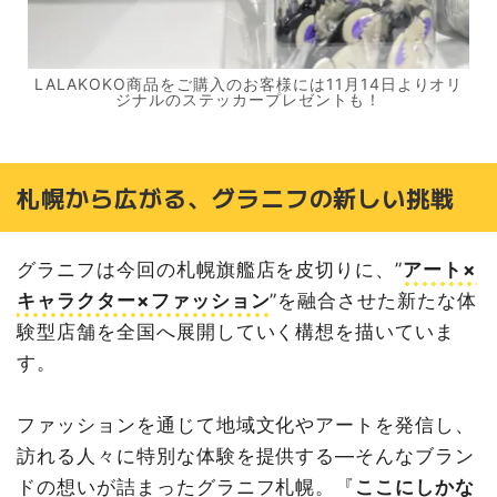
LALAKOKO商品をご購入のお客様には11月14日よりオリ
ジナルのステッカープレゼントも！
札幌から広がる、グラニフの新しい挑戦
グラニフは今回の札幌旗艦店を皮切りに、”
アート×
キャラクター×ファッション
”を融合させた新たな体
験型店舗を全国へ展開していく構想を描いていま
す。
ファッションを通じて地域文化やアートを発信し、
訪れる人々に特別な体験を提供する―そんなブラン
ドの想いが詰まったグラニフ札幌。『
ここにしかな