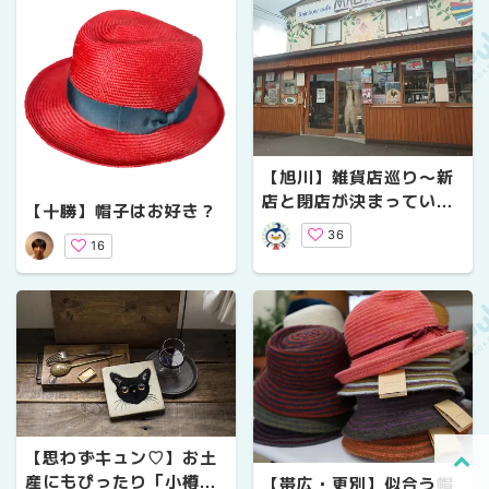
【旭川】雑貨店巡り〜新
店と閉店が決まっている
【十勝】帽子はお好き？
お店にも行ってみまし
36
た〜
16
【思わずキュン♡】お土
産にもぴったり「小樽雑
【帯広・更別】似合う帽