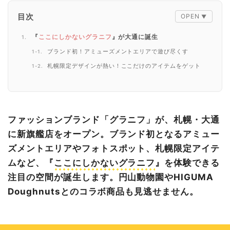
目次
『
ここにしかないグラニフ
』が大通に誕生
ブランド初！アミューズメントエリアで遊び尽くす
札幌限定デザインが熱い！ここだけのアイテムをゲット
円山動物園＆HIGUMA Doughnutsとの夢コラボ
オープン記念キャンペーン
札幌から広がる、グラニフの新しい挑戦
ファッションブランド「グラニフ」が、札幌・大通
に新旗艦店をオープン。ブランド初となるアミュー
ズメントエリアやフォトスポット、札幌限定アイテ
ムなど、『
ここにしかないグラニフ
』を体験できる
注目の空間が誕生します。円山動物園やHIGUMA
Doughnutsとのコラボ商品も見逃せません。