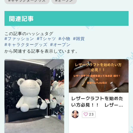
#キャラクターグッズ
#オープン
関連記事
この記事のハッシュタグ
#ファッション
#Tシャツ
#小物
#雑貨
#キャラクターグッズ
#オープン
から関連する記事を表示しています。
レザークラフトを始めた
い方必見！！ レザーク
ラフト道具を扱ってるお
23
店＆おすすめ学習YouTu
beなどご紹介！