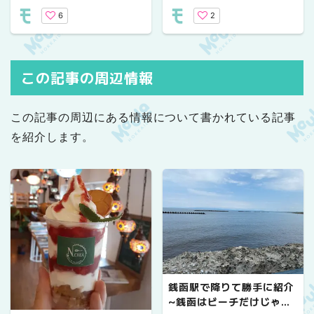
7選！｜春のグルメ・音
選！｜アニメ、絶景、雪
6
2
楽・アウトドアを満喫し
国スポーツまで冬を遊び
よう！
尽くす最新ガイド
この記事の周辺情報
この記事の周辺にある情報について書かれている記事
を紹介します。
銭函駅で降りて勝手に紹介
~銭函はビーチだけじゃな