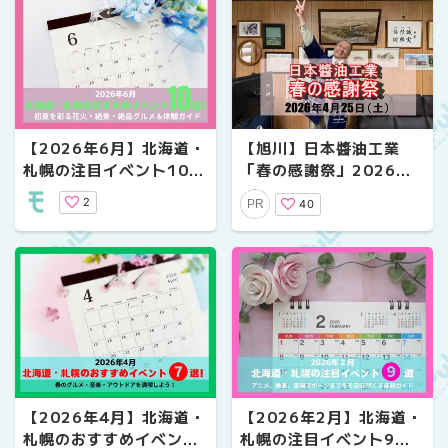
【2026年6月】北海道・
【旭川】日本醬油工業
札幌の注目イベント10
「春の感謝祭」2026年4
選！｜初夏を彩る花火・
月25日開催｜社長とじゃ
2
40
PR
絶景・絶品グルメ＆体験
んけん・工場見学・特別
ガイド
セールあり
【2026年4月】北海道・
【2026年2月】北海道・
札幌のおすすめイベント
札幌の注目イベント9