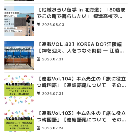
【地域みらい留学 in 北海道】「80歳ま
でこの町で暮らしたい」 標津高校で踏
み出した、私らしい生き方
2026.08.03
【連載VOL.82】KOREA DO?江陵編
【神を迎え、人をつなぐ時間 ― 江陵端
午祭 】
2026.07.31
【連載Vol.104】キム先生の「旅に役立
つ韓国語」【連結語尾について その
4】
2026.07.31
【連載Vol.103】キム先生の「旅に役立
つ韓国語」【連結語尾について その
3】
2026.07.24