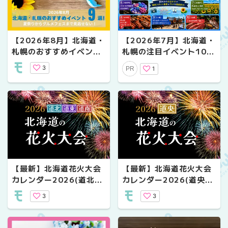
【2026年8月】北海道・
【2026年7月】北海道・
札幌のおすすめイベント
札幌の注目イベント10
9選｜夏祭りからグルメ
選！夏休みの最新お出か
3
1
PR
フェスまで見逃せない！
けスポット・絶景＆グル
メを徹底紹介！
【最新】北海道花火大会
【最新】北海道花火大会
カレンダー2026(道北・
カレンダー2026(道央
道東・道南編)
編)
3
3