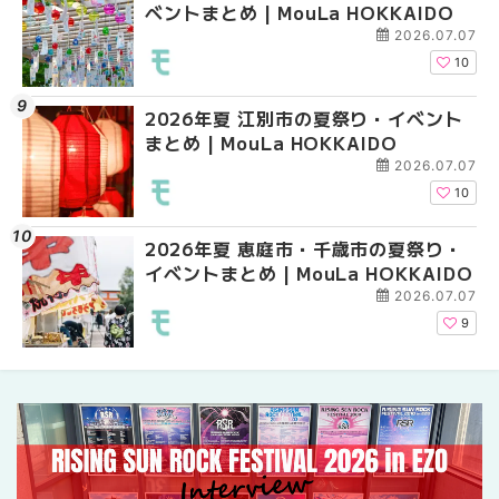
ベントまとめ | MouLa HOKKAIDO
ベントまとめ | MouLa 
ントまとめ | MouLa H
2026.07.07
10
2026年夏 江別市の夏祭り・イベント
2026年夏 札幌市南区
2026年夏 札幌市南区
まとめ | MouLa HOKKAIDO
ントまとめ | MouLa H
ントまとめ | MouLa H
2026.07.07
10
2026年夏 恵庭市・千歳市の夏祭り・
札幌の麻辣湯（マーラ
札幌の麻辣湯（マーラ
イベントまとめ | MouLa HOKKAIDO
め専門店9選！本場の量
め専門店6選！本場の量
新店まで徹底比較 | Mo
新店まで徹底比較 | Mo
2026.07.07
HOKKAIDO
HOKKAIDO
9