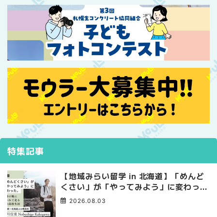
特集記事
【地域みらい留学 in 北海道】「めんど
くさい」が「やってみよう」に変わっ
た。 十勝の風に吹かれて走る、僕の泥
2026.08.03
臭くて自由な高校生活