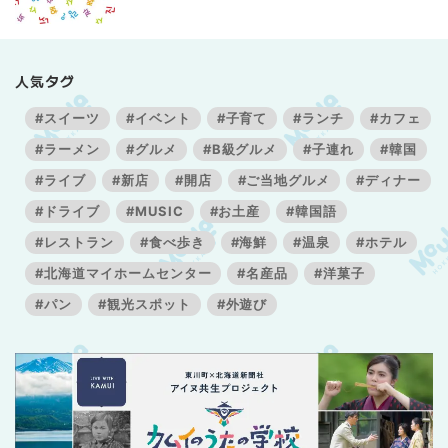
人気タグ
#スイーツ
#イベント
#子育て
#ランチ
#カフェ
#ラーメン
#グルメ
#B級グルメ
#子連れ
#韓国
#ライブ
#新店
#開店
#ご当地グルメ
#ディナー
#ドライブ
#MUSIC
#お土産
#韓国語
#レストラン
#食べ歩き
#海鮮
#温泉
#ホテル
#北海道マイホームセンター
#名産品
#洋菓子
#パン
#観光スポット
#外遊び