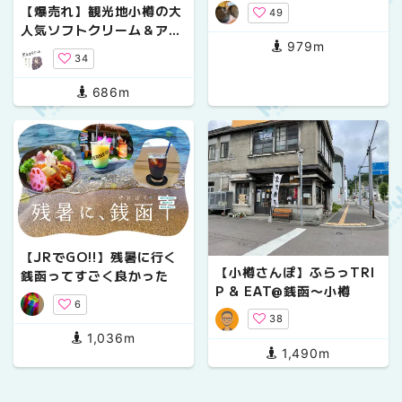
い！
【爆売れ】観光地小樽の大
49
人気ソフトクリーム＆アイ
979m
スクリーム
34
686m
【JRでGO!!】残暑に行く
【小樽さんぽ】ふらっTRI
銭函ってすごく良かった
P & EAT@銭函〜小樽
6
38
1,036m
1,490m