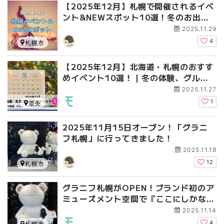
【2025年12月】札幌で開催されるイベ
ント&NEWスポット10選！冬のお出か
けを楽しもう
2025.11.29
4
札幌市
【2025年12月】北海道・札幌のおすす
めイベント10選！｜冬の体験、グル
メ、アートを満喫する注目情報まとめ
2025.11.27
1
道央
2025年11月15日オープン！「グラニ
フ札幌」に行ってきました！
2025.11.18
12
札幌市
グラニフ札幌がOPEN！ブランド初のア
ミューズメント空間で『ここにしかない
体験』を！
2025.11.14
4