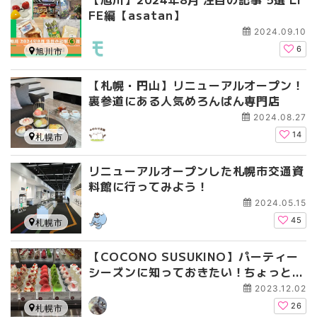
FE編【asatan】
2024.09.10
6
旭川市
【札幌・円山】リニューアルオープン！
裏参道にある人気めろんぱん専門店
2024.08.27
14
札幌市
リニューアルオープンした札幌市交通資
料館に行ってみよう！
2024.05.15
45
札幌市
【COCONO SUSUKINO】パーティー
シーズンに知っておきたい！ちょっとい
い手土産が買えるお店3選
2023.12.02
26
札幌市