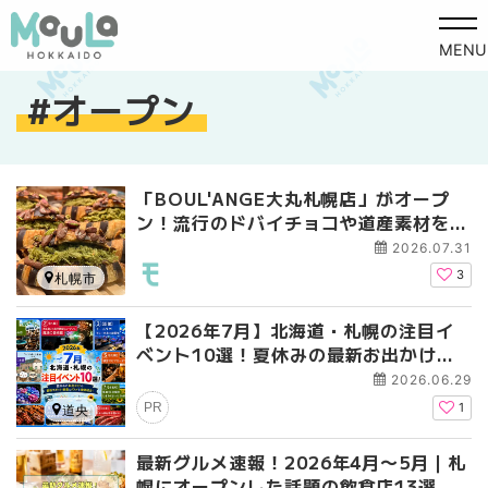
MENU
オープン
「BOUL'ANGE大丸札幌店」がオープ
ン！流行のドバイチョコや道産素材を活
かした店舗限定商品に注目！
2026.07.31
3
札幌市
【2026年7月】北海道・札幌の注目イ
ベント10選！夏休みの最新お出かけス
ポット・絶景＆グルメを徹底紹介！
2026.06.29
PR
1
道央
最新グルメ速報！2026年4月〜5月｜札
幌にオープンした話題の飲食店13選