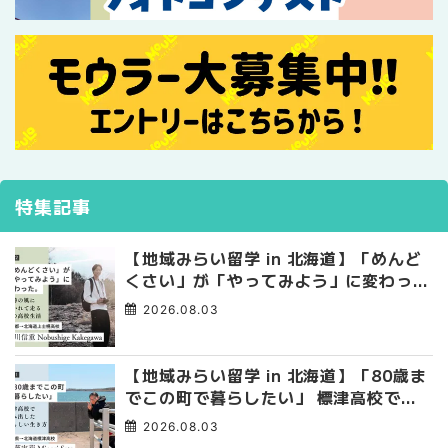
特集記事
【地域みらい留学 in 北海道】「めんど
くさい」が「やってみよう」に変わっ
た。 十勝の風に吹かれて走る、僕の泥
2026.08.03
臭くて自由な高校生活
【地域みらい留学 in 北海道】「80歳ま
でこの町で暮らしたい」 標津高校で踏
み出した、私らしい生き方
2026.08.03