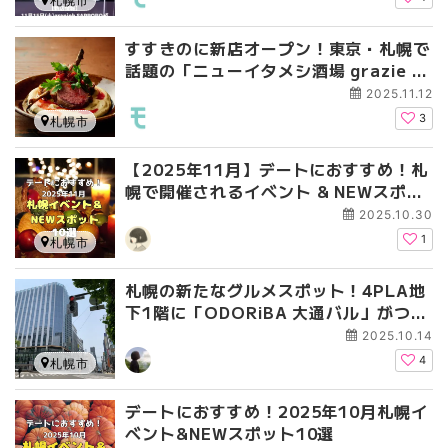
札幌市
すすきのに新店オープン！東京・札幌で
話題の「ニューイタメシ酒場 grazie す
すきの2号店」の魅力を徹底解剖
2025.11.12
3
札幌市
【2025年11月】デートにおすすめ！札
幌で開催されるイベント & NEWスポッ
ト10選
2025.10.30
1
札幌市
札幌の新たなグルメスポット！4PLA地
下1階に「ODORiBA 大通バル」がつい
にオープン！
2025.10.14
4
札幌市
デートにおすすめ！2025年10月札幌イ
ベント&NEWスポット10選