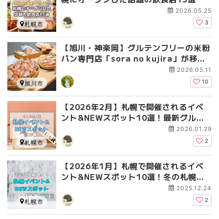
2026.05.25
3
札幌市
【旭川・神楽岡】グルテンフリーの米粉
パン専門店「sora no kujira」が移転
オープン｜おいしい食べ方も
2026.05.11
10
旭川市
【2026年2月】札幌で開催されるイベ
ント&NEWスポット10選！最新グルメ
から幻想的な光の祭典まで
2026.01.29
2
札幌市
【2026年1月】札幌で開催されるイベ
ント&NEWスポット10選！冬の札幌を
遊び尽くそう
2025.12.24
2
札幌市