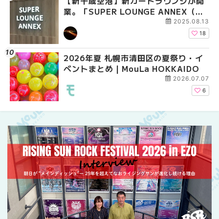
【新千歳空港】新カードラウンジが開
2026年夏 札幌市中央
【新千歳空港】新カー
業。「SUPER LOUNGE ANNEX（ス
ベントまとめ | MouLa 
業。「SUPER LOUNG
ーパーラウンジアネックス）」をご紹
ーパーラウンジアネッ
2025.08.13
介！！ | MouLa HOKKAIDO
介！！ | MouLa HOKK
18
2026年夏 札幌市清田区の夏祭り・イ
2026年夏 恵庭市・千
2026年夏 札幌市豊平
ベントまとめ | MouLa HOKKAIDO
イベントまとめ | MouL
ベントまとめ | MouLa 
2026.07.07
6