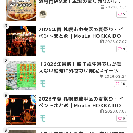
め専門店9選！本場の量り売りから最
ベントまとめ | MouLa 
ベントまとめ | MouLa 
新店まで徹底比較 | MouLa
2026.07.31
HOKKAIDO
5
2026年夏 札幌市中央区の夏祭り・イ
2026年夏 札幌市南区
2026年夏 札幌市清田
ベントまとめ | MouLa HOKKAIDO
ントまとめ | MouLa H
ベントまとめ | MouLa 
2026.07.07
9
【2026年最新】新千歳空港でしか買
2026年夏 札幌市清田
札幌の麻辣湯（マーラ
えない絶対に外せない限定スイーツ・
ベントまとめ | MouLa 
め専門店6選！本場の量
焼き菓子18選 | MouLa HOKKAIDO
新店まで徹底比較 | Mo
2026.03.24
HOKKAIDO
25
2026年夏 札幌市豊平区の夏祭り・イ
2026年夏 札幌市豊平
【2026年最新】新千
ベントまとめ | MouLa HOKKAIDO
ベントまとめ | MouLa 
えない絶対に外せない
焼き菓子18選 | MouLa
2026.07.07
9