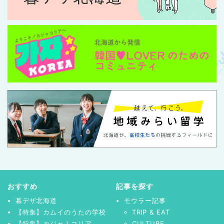
おすすめ
記事を探す
暮デザ北海道
モウラー記事
【特集】カムイのうたの学校
TRIP & EAT
【特集】カジャ！コリア
CULTURE