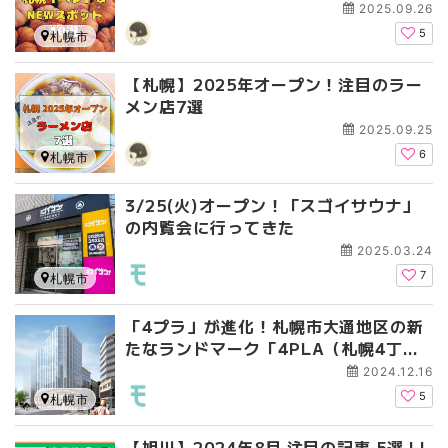
2025.09.26
5
札幌市
【札幌】2025年オープン！注目のラー
メン店7選
2025.09.25
6
札幌市
3/25(火)オープン！「スゴイサウナ」
の内覧会に行ってきた
2025.03.24
7
札幌市
「4プラ」が進化！札幌市大通地区の新
たなランドマーク「4PLA（札幌4丁目
プレイス）」の全貌公開
2024.12.16
5
札幌市
【旭川】2024年8月 注目の記事 5選 LI