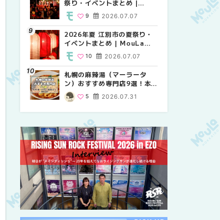
祭り・イベントまとめ |
り・イベントまとめ |
祭り・イベントまとめ |
MouLa HOKKAIDO
MouLa HOKKAIDO
MouLa HOKKAIDO
9
2026.07.07
8
9
2026.07.07
2026.07.07
2026年夏 江別市の夏祭り・
2026年夏 札幌市中央区の夏
【新千歳空港】新カードラウ
イベントまとめ | MouLa
祭り・イベントまとめ |
ンジが開業。「SUPER
HOKKAIDO
MouLa HOKKAIDO
LOUNGE ANNEX（スーパー
10
2026.07.07
9
18
2026.07.07
2025.08.13
ラウンジアネックス）」をご
紹介！！ | MouLa
札幌の麻辣湯（マーラータ
2026年夏 恵庭市・千歳市の
2026年夏 札幌市南区の夏祭
HOKKAIDO
ン）おすすめ専門店9選！本
夏祭り・イベントまとめ |
り・イベントまとめ |
場の量り売りから最新店まで
MouLa HOKKAIDO
MouLa HOKKAIDO
5
2026.07.31
9
8
2026.07.07
2026.07.07
徹底比較 | MouLa
HOKKAIDO