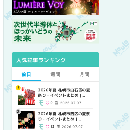
人気記事ランキング
前日
週間
月間
2026年夏 札幌市白石区の夏
2026年夏 札幌市西区の夏祭
【2026年最新】札幌のおすす
祭り・イベントまとめ |
り・イベントまとめ |
めビアガーデン｜オープン日
MouLa HOKKAIDO
MouLa HOKKAIDO
順に徹底紹介！大通公園から
9
2026.07.07
12
24
2026.07.07
2026.06.19
穴場テラスまで | MouLa
HOKKAIDO
2026年夏 札幌市西区の夏祭
【2026年最新】札幌のおすす
2026年夏 札幌市北区の夏祭
り・イベントまとめ |
めビアガーデン｜オープン日
り・イベントまとめ |
MouLa HOKKAIDO
順に徹底紹介！大通公園から
MouLa HOKKAIDO
12
2026.07.07
24
9
2026.07.07
2026.06.19
穴場テラスまで | MouLa