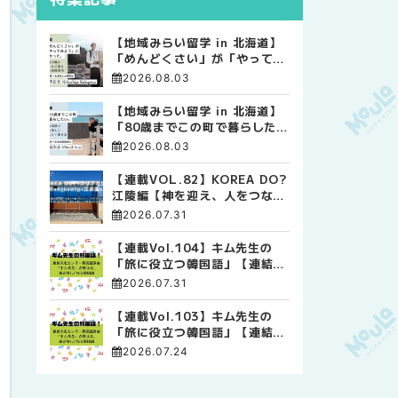
【地域みらい留学 in 北海道】
「めんどくさい」が「やってみ
よう」に変わった。 十勝の風
2026.08.03
に吹かれて走る、僕の泥臭くて
自由な高校生活
【地域みらい留学 in 北海道】
「80歳までこの町で暮らした
い」 標津高校で踏み出した、
2026.08.03
私らしい生き方
【連載VOL.82】KOREA DO?
江陵編【神を迎え、人をつなぐ
時間 ― 江陵端午祭 】
2026.07.31
【連載Vol.104】キム先生の
「旅に役立つ韓国語」【連結語
尾について その4】
2026.07.31
【連載Vol.103】キム先生の
「旅に役立つ韓国語」【連結語
尾について その3】
2026.07.24