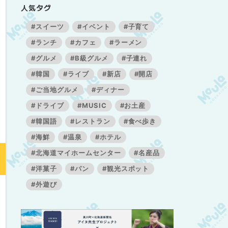
人気タグ
#スイーツ
#イベント
#子育て
#ランチ
#カフェ
#ラーメン
#グルメ
#B級グルメ
#子連れ
#韓国
#ライブ
#新店
#開店
#ご当地グルメ
#ディナー
#ドライブ
#MUSIC
#お土産
#韓国語
#レストラン
#食べ歩き
#海鮮
#温泉
#ホテル
#北海道マイホームセンター
#名産品
#洋菓子
#パン
#観光スポット
#外遊び