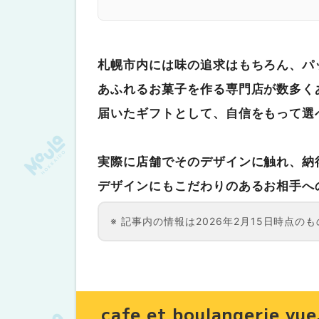
フィナンシェ 各種 240円〜
SATURDAYS Chocolate Factory&
チョコレート 55g 1,400円〜、25
札幌市内には味の追求はもちろん、パ
佐藤堂
あふれるお菓子を作る専門店が数多く
北海道 熊もなか（ピスタチオ餡と小
届いたギフトとして、自信をもって選
C'est BO et BON
マカロン 1個320円〜、3個入り 9
実際に店舗でそのデザインに触れ、納
おわりに：豊かな素材と、独自の造形
デザインにもこだわりのあるお相手へ
記事内の情報は2026年2月15日時点
cafe et boulangerie yue