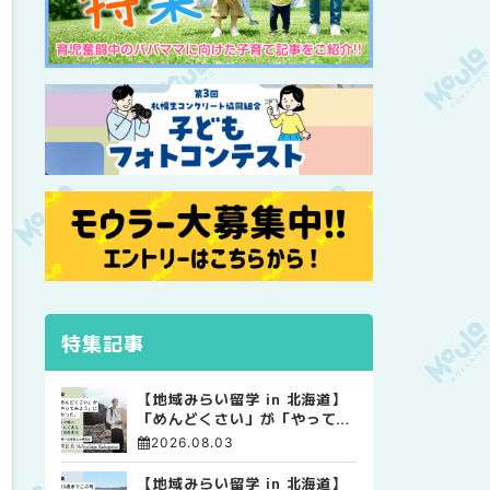
特集記事
【地域みらい留学 in 北海道】
「めんどくさい」が「やってみ
よう」に変わった。 十勝の風
2026.08.03
に吹かれて走る、僕の泥臭くて
自由な高校生活
【地域みらい留学 in 北海道】