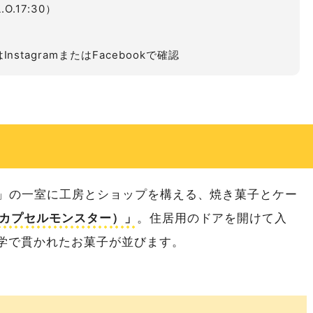
O.17:30）
stagramまたはFacebookで確認
-15」の一室に工房とショップを構える、焼き菓子とケー
ER（カプセルモンスター）」
。住居用のドアを開けて入
学で貫かれたお菓子が並びます。