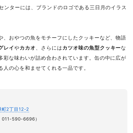
のセンターには、ブランドのロゴである三日月のイラス
や、おやつの魚をモチーフにしたクッキーなど、物語
グレイ
や
カカオ
、さらには
カツオ味の魚型クッキー
な
多彩な味わいが詰め合わされています。缶の中に広が
る人の心を和ませてくれる一品です。
2丁目12-2
011-590-6696）