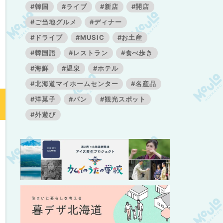
#韓国
#ライブ
#新店
#開店
#ご当地グルメ
#ディナー
#ドライブ
#MUSIC
#お土産
#韓国語
#レストラン
#食べ歩き
#海鮮
#温泉
#ホテル
#北海道マイホームセンター
#名産品
#洋菓子
#パン
#観光スポット
#外遊び