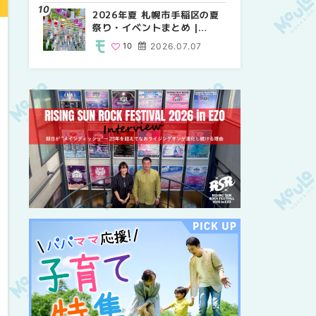
紹介！！ | MouLa
2026年夏 札幌市手稲区の夏
2026年夏 恵庭市・千歳市の
2026年夏 札幌市豊平区の夏
HOKKAIDO
祭り・イベントまとめ |
夏祭り・イベントまとめ |
祭り・イベントまとめ |
MouLa HOKKAIDO
MouLa HOKKAIDO
MouLa HOKKAIDO
10
2026.07.07
9
9
2026.07.07
2026.07.07