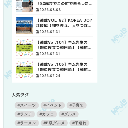
「80歳までこの町で暮らした
い」 標津高校で踏み出した、
2026.08.03
私らしい生き方
【連載VOL.82】KOREA DO?
江陵編【神を迎え、人をつなぐ
時間 ― 江陵端午祭 】
2026.07.31
【連載Vol.104】キム先生の
「旅に役立つ韓国語」【連結語
尾について その4】
2026.07.31
【連載Vol.103】キム先生の
「旅に役立つ韓国語」【連結語
尾について その3】
2026.07.24
人気タグ
#スイーツ
#イベント
#子育て
#ランチ
#カフェ
#グルメ
#ラーメン
#B級グルメ
#子連れ