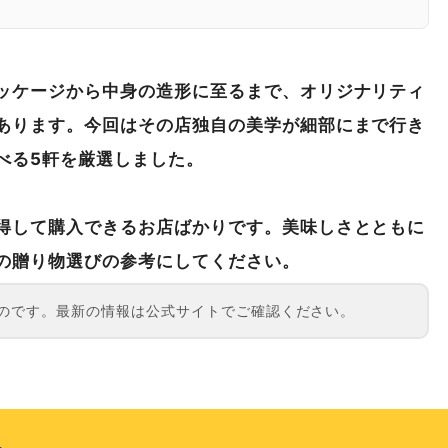
Cafe
g 630円〜
ッケージから中身の造形に至るまで、オリジナリティ
あります。今回はその店独自の美学が細部にまで行き
倉餡） 1個 450円
べる5軒を厳選しました。
50円〜
得して購入できるお店ばかりです。美味しさとともに
美を楽しむお菓子巡り
の贈り物選びの参考にしてください。
のものです。最新の情報は公式サイトでご確認ください。
.