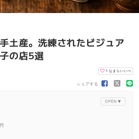
手土産。洗練されたビジュア
子の店5選
1
なまらいいべ
シェアする
0円