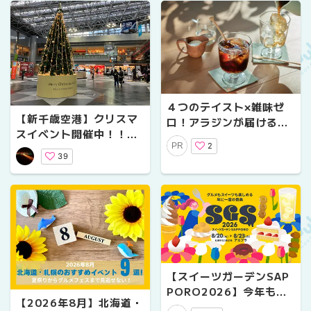
４つのテイスト×雑味ゼ
【新千歳空港】クリスマ
ロ！アラジンが届ける、
スイベント開催中！！&
あなたのためのコーヒー
2
PR
冬季限定おすすめスイー
メーカー(スイーツガーデ
39
ツ『スノーサンド』発売
ンで無料提供あり)
中！！
【スイーツガーデンSAP
PORO2026】今年もア
【2026年8月】北海道・
カプラで8/20～23の4