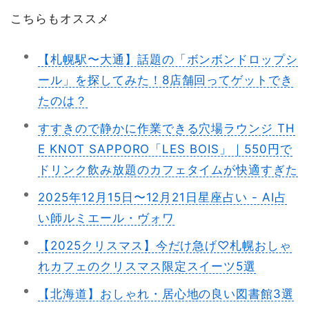
こちらもオススメ
【札幌駅〜大通】話題の「ボンボンドロップシ
ール」を探してみた！8店舗回ってゲットでき
たのは？
すすきので静かに作業できる穴場ラウンジ TH
E KNOT SAPPORO「LES BOIS」｜550円で
ドリンク飲み放題のカフェタイムが快適すぎた
2025年12月15日〜12月21日星座占い - AI占
い師ルミエール・ヴォワ
【2025クリスマス】今だけ急げ♡札幌おしゃ
れカフェのクリスマス限定スイーツ5選
【北海道】おしゃれ・居心地の良い図書館3選