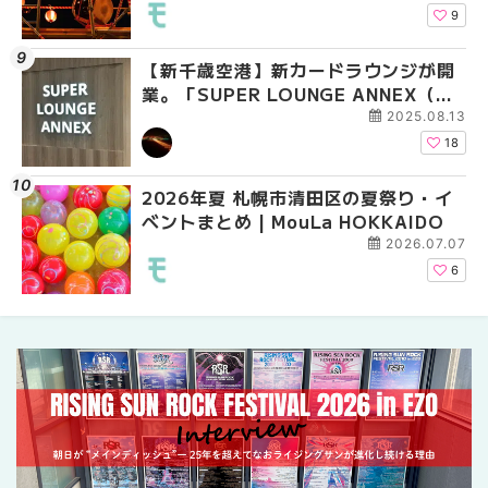
9
【新千歳空港】新カードラウンジが開
2026年夏 札幌市中央
【新千歳空港】新カー
業。「SUPER LOUNGE ANNEX（ス
ベントまとめ | MouLa 
業。「SUPER LOUNG
ーパーラウンジアネックス）」をご紹
ーパーラウンジアネッ
2025.08.13
介！！ | MouLa HOKKAIDO
介！！ | MouLa HOKK
18
2026年夏 札幌市清田区の夏祭り・イ
2026年夏 恵庭市・千
2026年夏 札幌市豊平
ベントまとめ | MouLa HOKKAIDO
イベントまとめ | MouL
ベントまとめ | MouLa 
2026.07.07
6