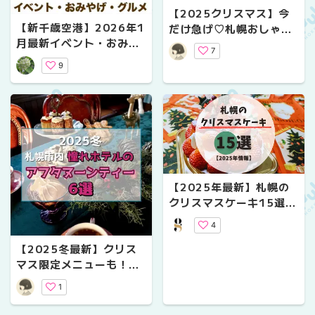
【2025クリスマス】今
【新千歳空港】2026年1
だけ急げ♡札幌おしゃれ
月最新イベント・おみや
カフェのクリスマス限定
7
げ・グルメ情報をお伝え
スイーツ5選
9
します☆
【2025年最新】札幌の
クリスマスケーキ15選！
予約必須の人気店まとめ
4
【2025冬最新】クリス
マス限定メニューも！札
幌市内・憧れホテルのア
1
フタヌーンティー6選