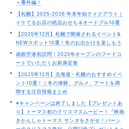
＋番外編！
【札幌】2025-2026 年末年始テイクアウト｜
イケてるお店の絶品おせち＆オードブル10選
【2025年12月】札幌で開催されるイベント&
NEWスポット10選！冬のお出かけを楽しもう
函館空港初訪問！2025年オープンのフードコ
ートでいただくお刺身定食
【2025年12月】北海道・札幌のおすすめイベ
ント10選！｜冬の体験、グルメ、アートを満
喫する注目情報まとめ
※キャンペーンは終了しました【プレゼントあ
り】トーマス初のクリスマスムービー！『映画
きかんしゃトーマス サンタをさがせ！パーシ