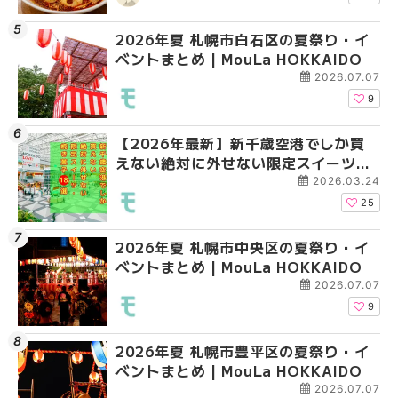
2026年夏 札幌市白石区の夏祭り・イ
2026年夏 札幌市白石
2026年夏 札幌市手稲
ベントまとめ | MouLa HOKKAIDO
ベントまとめ | MouLa 
ベントまとめ | MouLa 
2026.07.07
9
【2026年最新】新千歳空港でしか買
2026年夏 札幌市南区
2026年夏 札幌市清田
えない絶対に外せない限定スイーツ・
ントまとめ | MouLa H
ベントまとめ | MouLa 
焼き菓子18選 | MouLa HOKKAIDO
2026.03.24
25
2026年夏 札幌市中央区の夏祭り・イ
2026年夏 札幌市清田
札幌の麻辣湯（マーラ
ベントまとめ | MouLa HOKKAIDO
ベントまとめ | MouLa 
め専門店6選！本場の量
新店まで徹底比較 | Mo
2026.07.07
HOKKAIDO
9
2026年夏 札幌市豊平区の夏祭り・イ
2026年夏 札幌市豊平
【2026年最新】新千
ベントまとめ | MouLa HOKKAIDO
ベントまとめ | MouLa 
えない絶対に外せない
焼き菓子18選 | MouLa
2026.07.07