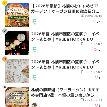
【2026年最新】札幌のおすすめビア
【2026年最新】札幌
【2026年最新】札幌
ガーデン｜オープン日順に徹底紹介！
ガーデン｜オープン日
ガーデン｜オープン日
大通公園から穴場テラスまで | MouLa
大通公園から穴場テラスまで
大通公園から穴場テラスまで
2026.06.19
HOKKAIDO
HOKKAIDO
HOKKAIDO
24
2026年夏 札幌市西区の夏祭り・イベ
2026年夏 札幌市西区
2026年夏 札幌市北区
ントまとめ | MouLa HOKKAIDO
ントまとめ | MouLa H
ントまとめ | MouLa H
2026.07.07
12
2026年夏 札幌市南区の夏祭り・イベ
2026年夏 札幌市北区
2026年夏 札幌市西区
ントまとめ | MouLa HOKKAIDO
ントまとめ | MouLa H
ントまとめ | MouLa H
2026.07.07
8
札幌の麻辣湯（マーラータン）おすす
2026年夏 札幌市手稲
2026年夏 札幌市白石
め専門店9選！本場の量り売りから最
ベントまとめ | MouLa 
ベントまとめ | MouLa 
新店まで徹底比較 | MouLa
2026.07.31
HOKKAIDO
5