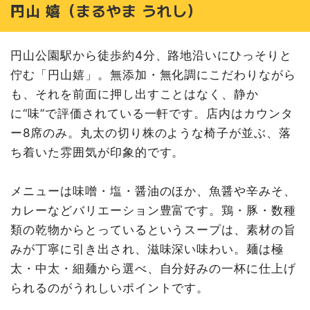
円山 嬉（まるやま うれし）
円山公園駅から徒歩約4分、路地沿いにひっそりと
佇む「円山嬉」。無添加・無化調にこだわりながら
も、それを前面に押し出すことはなく、静か
に“味”で評価されている一軒です。店内はカウンタ
ー8席のみ。丸太の切り株のような椅子が並ぶ、落
ち着いた雰囲気が印象的です。
メニューは味噌・塩・醤油のほか、魚醤や辛みそ、
カレーなどバリエーション豊富です。鶏・豚・数種
類の乾物からとっているというスープは、素材の旨
みが丁寧に引き出され、滋味深い味わい。麺は極
太・中太・細麺から選べ、自分好みの一杯に仕上げ
られるのがうれしいポイントです。