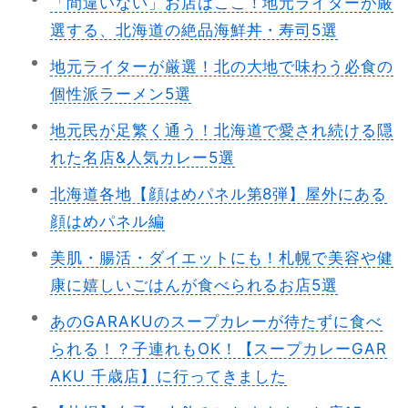
「間違いない」お店はここ！地元ライターが厳
選する、北海道の絶品海鮮丼・寿司5選
地元ライターが厳選！北の大地で味わう必食の
個性派ラーメン5選
地元民が足繁く通う！北海道で愛され続ける隠
れた名店&人気カレー5選
北海道各地【顔はめパネル第8弾】屋外にある
顔はめパネル編
美肌・腸活・ダイエットにも！札幌で美容や健
康に嬉しいごはんが食べられるお店5選
あのGARAKUのスープカレーが待たずに食べ
られる！？子連れもOK！【スープカレーGAR
AKU 千歳店】に行ってきました