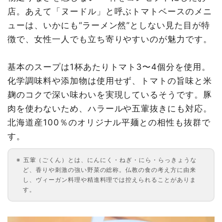
店。あえて「ヌードル」と呼ぶトマトベースのメニ
ューは、いかにも“ラーメン然”としない見た目が特
徴で、女性一人でも立ち寄りやすいのが魅力です。
基本のスープは1杯あたりトマト3〜4個分を使用。
化学調味料や添加物は使用せず、トマトの旨味と米
麹のコクで深い味わいを実現しているそうです。豚
肉を使わないため、ハラールや五葷抜きにも対応。
北海道産100％のオリジナル平麺との相性も抜群で
す。
五葷（ごくん）とは、にんにく・ねぎ・にら・らっきょうな
ど、香りや刺激の強い野菜の総称。仏教の食の考え方に由来
し、ヴィーガン料理や精進料理では控えられることがありま
す。