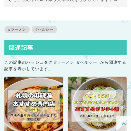
健康的でおいしい飲食店巡りが趣味で、実体験に基づく
レポートやレビューが得意です。グルテンフリーを中心
としたグルメサイトも運営し、日常にある北海道の魅力
を生活者の目線で発信しています。
#ラーメン
#ヘルシー
関連記事
この記事のハッシュタグ
#ラーメン
#ヘルシー
から関連する
記事を表示しています。