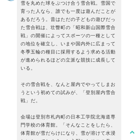
雪を丸めた球をぶつけ合う雪合戦。雪国で
育った人なら、誰でも一度は遊んだことが
あるだろう。昔はただの子どもの遊びだっ
た雪合戦は、壮瞥町の「昭和新山国際雪合
戦」の開催によってスポーツの一種として
の地位を確立し、いまや国内外に広まって
冬季五輪の種目に採用するよう求める活動
が進められるほどの立派な競技に成長して
いる。
その雪合戦を、なんと屋内でやってしまお
うという初めての試みが、「登別屋内雪合
戦」だ。
会場は登別市札内町の日本工学院北海道専
門学校の体育館。「そんなことをしたら、
体育館が雪だらけになり、雪が溶けて水浸