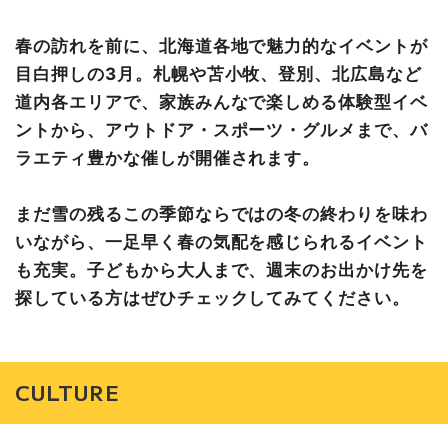
【札幌】NATURE BEAT JAM 2026｜ 2026年3月28日
（土）・29日（日）
春の訪れを前に、北海道各地で魅力的なイベントが
LIFE
目白押しの3月。札幌や苫小牧、登別、北広島など
【登別】カルルス温泉冬まつり｜2026年3月7日（土）
道内各エリアで、家族みんなで楽しめる体験型イベ
SPORTS & OUTDOOR
ントから、アウトドア・スポーツ・グルメまで、バ
【愛別】第42回愛別町雪中ソフトボール大会｜2026年3
ラエティ豊かな催しが開催されます。
月1日（日）
【登別】第1回登別屋内雪合戦｜2026年3月14日（土）
まだ雪の残るこの季節ならではの冬の終わりを味わ
EAT
いながら、一足早く春の気配を感じられるイベント
【北広島】「そらとしば 2026年限定 もくもくホワイ
も充実。子どもから大人まで、週末のお出かけ先を
ト」｜2026年3月上旬
探している方はぜひチェックしてみてください。
CULTURE