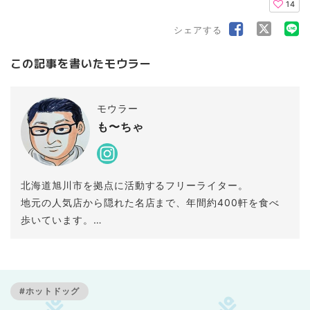
14
シェアする
この記事を書いたモウラー
モウラー
も〜ちゃ
北海道旭川市を拠点に活動するフリーライター。
地元の人気店から隠れた名店まで、年間約400軒を食べ
歩いています。
特に、個性的でディープなお店探しが得意。
ランチ、カフェ、居酒屋、昼飲みなど幅広く巡り、時に
はJRやバスで道内各地へ。
旭川を中心として、北海道の「行ってみたくなる場所」
#ホットドッグ
の魅力を発信しています。