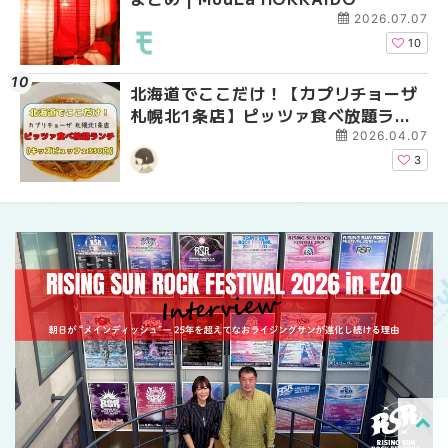
2026.07.07
10
北海道でここだけ！【カプリチョーザ
札幌の麻辣湯（マーラ
2026年夏 恵庭市・千
札幌北1条店】ピッツァ食べ放題ラン
め専門店9選！本場の量
イベントまとめ | MouL
チがコスパ最強だった！【キッズビュ
新店まで徹底比較 | Mo
2026.04.07
ッフェ330円】 | MouLa HOKKAIDO
HOKKAIDO
3