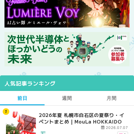
人気記事ランキング
前日
週間
月間
2026年夏 札幌市白石区の夏祭り・イ
【2026年最新】札幌
【2026年最新】札幌
ベントまとめ | MouLa HOKKAIDO
ガーデン｜オープン日
ガーデン｜オープン日
大通公園から穴場テラスまで
大通公園から穴場テラスまで
2026.07.07