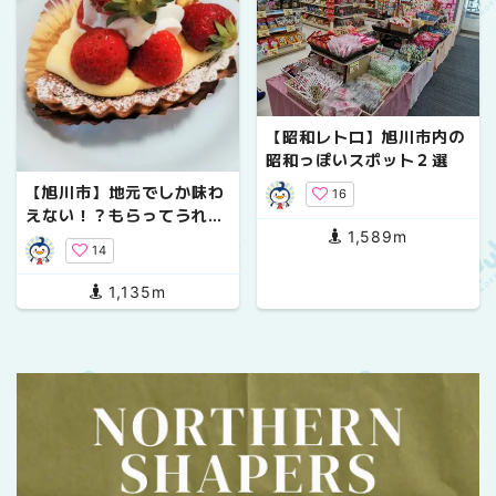
【昭和レトロ】旭川市内の
昭和っぽいスポット２選
【旭川市】地元でしか味わ
16
えない！？もらってうれし
1,589m
い♪一味違ったスイーツは
14
いかかですか？
1,135m