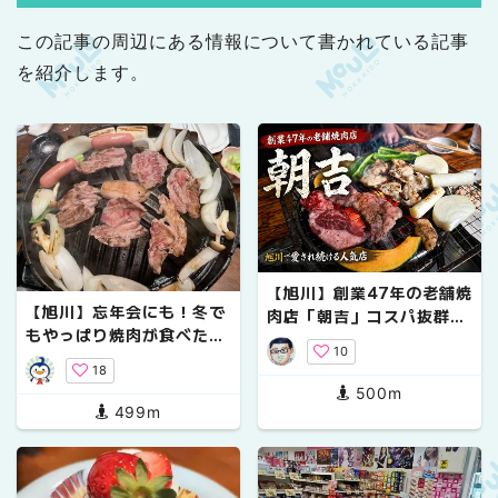
この記事の周辺にある情報について書かれている記事
を紹介します。
【旭川】創業47年の老舗焼
【旭川】忘年会にも！冬で
肉店「朝吉」コスパ抜群＆
もやっぱり焼肉が食べたい
午前飲みもできる人気店
10
人におすすめのお店3選
18
500m
499m