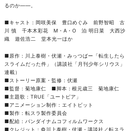
るのか——。
■キャスト：岡咲美保 豊口めぐみ 前野智昭 古
川 慎 千本木彩花 M・A・O 泊 明日菜 大西沙
織 遊佐浩二 堂本光一ほか
■原作：川上泰樹・伏瀬・みっつばー「転生したら
スライムだった件」（講談社「月刊少年シリウス」
連載）
■ストーリー原案・監修：伏瀬
■監督：菊地康仁 ■脚本：根元歳三 菊地康仁
■主題歌：TRUE「ユートピア」
■アニメーション制作：エイトビット
■製作：転スラ製作委員会
■配給：バンダイナムコフィルムワークス
■クレジット：©川上泰樹・伏瀬・講談社／転スラ