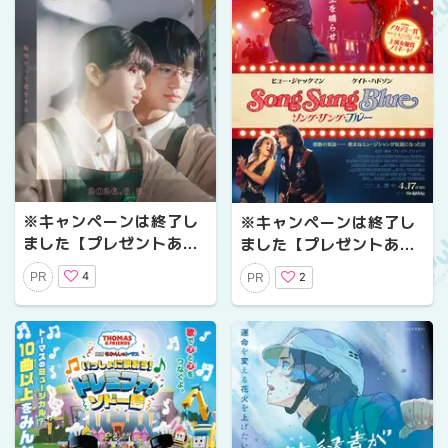
※キャンペーンは終了し
※キャンペーンは終了し
ました【プレゼントあ
ました【プレゼントあ
り】「脇役だって、恋を
り】『ソング・サング・
4
PR
2
PR
する」映画『モブ子の
ブルー』公開記念プレゼ
恋』公開記念プレゼント
ントキャンペーン〜愛と
キャンペーン
夢、そして互いを信じ続
けた――ある夫婦の感動
の実話