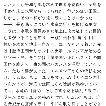
いた人々が平和な地を求めて世界を彷徨い、安寧を
求めた末に水竜から与えられた、争いの無い王国。
しかし、その平和が永遠に続くことはなかった
——。長き眠りについた水竜に祈りを捧げる巫女・
ユラは、水竜を目覚めさせ地上に攻め込もうと目論
む者がいることを知り、一族に伝わる“笛”を手に、
救いを求めて地上へ向かう。ユラがたどり着いた先
は【魔導王朝サリオン】の天帝エルメシアが治める
リゾート島。そこには【魔テ国ン連邦ペスト】の開
国祭を終えて、束の間のバカンスを満喫しているリ
ムルたちの姿があった。エルメシアからの依頼を受
けたリムルたちは、ユラを救うため【カイエン国】
へ向かうが、海底では既にある陰謀が渦巻いてい
て…。水竜の目覚め、そして笛を巡る騒乱の果てに
明らかになるユラの秘めた“力”。リムルたちは、迫
る脅威から蒼海を守り、平和を取り戻すことができ