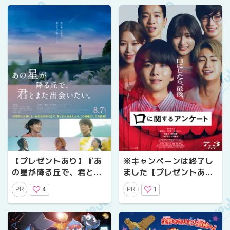
【プレゼントあり】『あ
※キャンペーンは終了し
の星が降る丘で、君とま
ました【プレゼントあ
た出会いたい。』公開記
り】『口に関するアンケ
4
1
PR
PR
念プレゼントキャンペー
ート』公開記念プレゼン
ン〜『あの花が咲く丘
トキャンペーン〜口にま
で、君とまた出会えた
つわるゾワっとミステリ
ら。』の続編にして完結
ー。