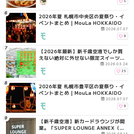
HOKKAIDO
5
2026年夏 札幌市中央区の夏祭り・イ
2026年夏 札幌市南区
2026年夏 札幌市清田
ベントまとめ | MouLa HOKKAIDO
ントまとめ | MouLa H
ベントまとめ | MouLa 
2026.07.07
9
【2026年最新】新千歳空港でしか買
2026年夏 札幌市清田
札幌の麻辣湯（マーラ
えない絶対に外せない限定スイーツ・
ベントまとめ | MouLa 
め専門店6選！本場の量
焼き菓子18選 | MouLa HOKKAIDO
新店まで徹底比較 | Mo
2026.03.24
HOKKAIDO
25
2026年夏 札幌市豊平区の夏祭り・イ
2026年夏 札幌市豊平
【2026年最新】新千
ベントまとめ | MouLa HOKKAIDO
ベントまとめ | MouLa 
えない絶対に外せない
焼き菓子18選 | MouLa
2026.07.07
9
【新千歳空港】新カードラウンジが開
2026年夏 札幌市中央
【新千歳空港】新カー
業。「SUPER LOUNGE ANNEX（ス
ベントまとめ | MouLa 
業。「SUPER LOUNG
2025.08.13