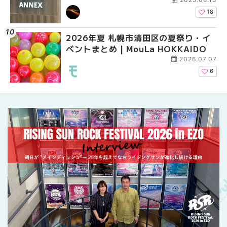
ーパーラウンジアネックス）」をご紹
ーパーラウンジアネッ
介！！ | MouLa HOKKAIDO
介！！ | MouLa HOKK
18
2026年夏 札幌市清田区の夏祭り・イ
2026年夏 恵庭市・千
2026年夏 札幌市豊平
ベントまとめ | MouLa HOKKAIDO
イベントまとめ | MouL
ベントまとめ | MouLa 
2026.07.07
6