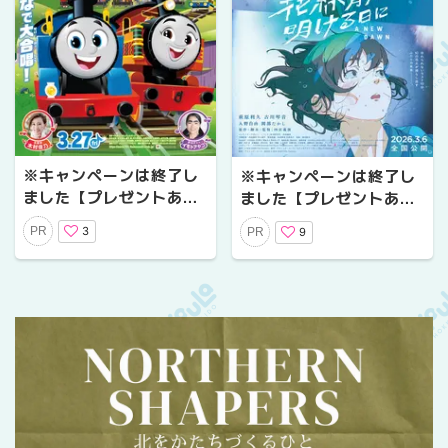
※キャンペーンは終了し
※キャンペーンは終了し
ました【プレゼントあ
ました【プレゼントあ
り】最新作は、トーマス
り】忘れられないラスト
3
PR
9
PR
のミュージカル!？『映画
10分。幻の花火が照らし
きかんしゃトーマス いっ
出す、ふたりの未来。映
しょに歌おう！ドレミフ
画『花緑青が明ける日
ァ♪ソドー島』公開記念プ
に』公開記念プレゼント
レゼントキャンペーン
キャンペーン