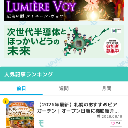
人気記事ランキング
前日
週間
月間
【2026年最新】札幌のおすすめビア
【2026年最新】札幌
【2026年最新】札幌
ガーデン｜オープン日順に徹底紹介！
ガーデン｜オープン日
ガーデン｜オープン日
大通公園から穴場テラスまで | MouLa
大通公園から穴場テラスまで
大通公園から穴場テラスまで
2026.06.19
HOKKAIDO
HOKKAIDO
HOKKAIDO
24