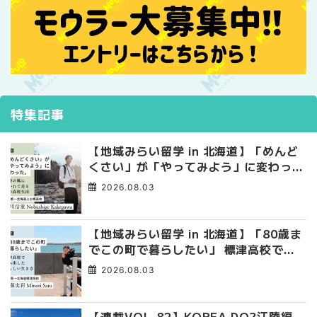
特集記事
【地域みらい留学 in 北海道】「めんど
くさい」が「やってみよう」に変わっ
た。 十勝の風に吹かれて走る、僕の泥
2026.08.03
臭くて自由な高校生活
【地域みらい留学 in 北海道】「80歳ま
でこの町で暮らしたい」 標津高校で踏
み出した、私らしい生き方
2026.08.03
【連載VOL.82】KOREA DO?江陵編