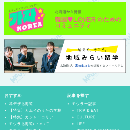
おすすめ
記事を探す
暮デザ北海道
モウラー記事
【特集】カムイのうたの学校
TRIP & EAT
【特集】カジャ！コリア
CULTURE
モウラ北海道について
LIFE