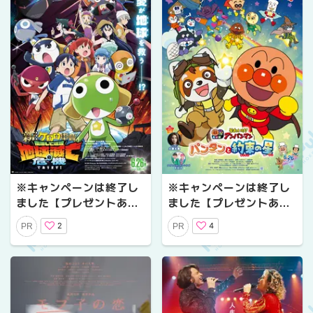
編
※キャンペーンは終了し
※キャンペーンは終了し
ました【プレゼントあ
ました【プレゼントあ
り】『新劇場版☆ケロロ
り】大切な約束と友情の
2
4
PR
PR
軍曹 復活して速攻地球滅
物語 映画『それいけ！
亡の危機であります！』
アンパンマン パンタン
公開記念プレゼントキャ
と約束の星』公開記念プ
ンペーン〜劇場版最新
レゼントキャンペーン
作！新たな『ケロロ軍
曹』が帰ってくる！！