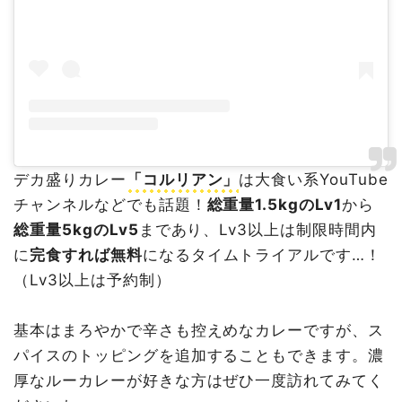
デカ盛りカレー
「コルリアン」
は大食い系YouTube
チャンネルなどでも話題！
総重量1.5kgのLv1
から
総重量5kgのLv5
まであり、Lv3以上は制限時間内
に
完食すれば無料
になるタイムトライアルです…！
（Lv3以上は予約制）
基本はまろやかで辛さも控えめなカレーですが、ス
パイスのトッピングを追加することもできます。濃
厚なルーカレーが好きな方はぜひ一度訪れてみてく