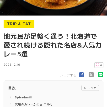
TRIP & EAT
地元民が足繁く通う！北海道で
愛され続ける隠れた名店&人気カ
レー5選
2025.12.16
4
シェアする
目次
Spice&mill
穴場のカレーかふぇ コルリ