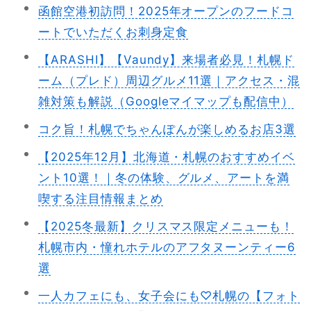
函館空港初訪問！2025年オープンのフードコ
ートでいただくお刺身定食
【ARASHI】【Vaundy】来場者必見！札幌ド
ーム（プレド）周辺グルメ11選｜アクセス・混
雑対策も解説（Googleマイマップも配信中）
コク旨！札幌でちゃんぽんが楽しめるお店3選
【2025年12月】北海道・札幌のおすすめイベ
ント10選！｜冬の体験、グルメ、アートを満
喫する注目情報まとめ
【2025冬最新】クリスマス限定メニューも！
札幌市内・憧れホテルのアフタヌーンティー6
選
一人カフェにも、女子会にも♡札幌の【フォト