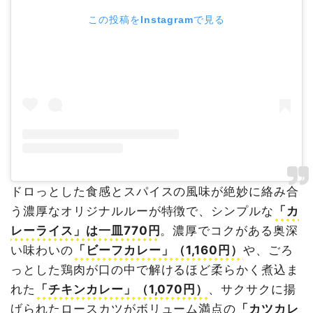
この投稿をInstagramで見る
ドロっとした食感とスパイスの風味が絶妙に絡み合
う濃厚なオリジナルルーが特徴で、シンプルな
「カ
レーライス」は一皿770円
。濃厚でコクがある奥深
い味わいの
「ビーフカレー」（1,160円）
や、ごろ
っとした鶏肉が口の中で解けるほど柔らかく煮込ま
れた
「チキンカレー」（1,070円）
、サクサクに揚
げられたロースカツがボリューム満点の
「カツカレ