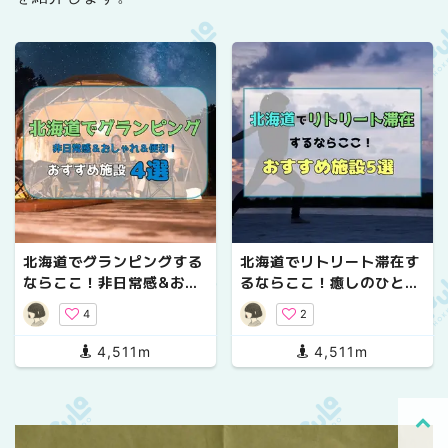
北海道でグランピングする
北海道でリトリート滞在す
ならここ！非日常感&おし
るならここ！癒しのひとと
ゃれ&便利で快適が叶うお
きを過ごすおすすめ施設5
4
2
すすめ施設4選
選
4,511m
4,511m