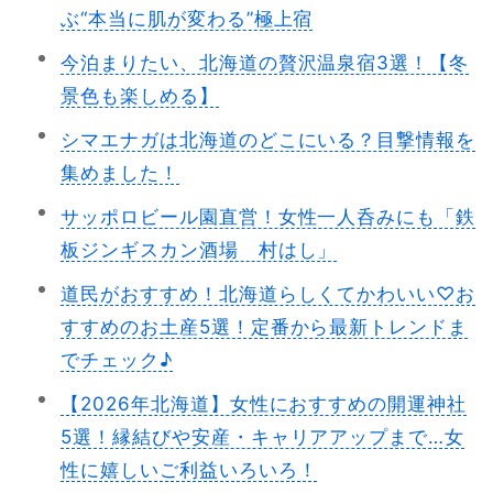
ぶ“本当に肌が変わる”極上宿
今泊まりたい、北海道の贅沢温泉宿3選！【冬
景色も楽しめる】
シマエナガは北海道のどこにいる？目撃情報を
集めました！
サッポロビール園直営！女性一人呑みにも「鉄
板ジンギスカン酒場 村はし」
道民がおすすめ！北海道らしくてかわいい♡お
すすめのお土産5選！定番から最新トレンドま
でチェック♪
【2026年北海道】女性におすすめの開運神社
5選！縁結びや安産・キャリアアップまで…女
性に嬉しいご利益いろいろ！