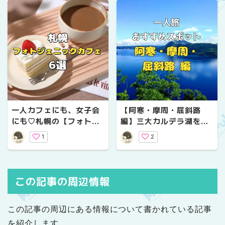
一人カフェにも、女子会
【阿寒・摩周・屈斜路
にも♡札幌の【フォトジ
編】三大カルデラ湖をめ
ェニックカフェ】6選
ぐって爽快ドライブ！雄
1
2
大な自然を満喫する「一
人旅」おすすめスポット
この記事の周辺情報
この記事の周辺にある情報について書かれている記事
を紹介します。