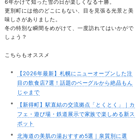
6年かけて知った雪の日が楽しくなる十勝。
更別町には他のどこにもない、目を見張る光景と美
味しさがありました。
冬の特別な瞬間をめがけて、一度訪れてはいかがで
しょう？
こちらもオススメ
【2026年最新】札幌にニューオープンした注
目の飲食店7選！話題のベーグルから絶品もん
じゃまで
【新得町】駅直結の交流拠点「とくとく」｜カ
フェ・遊び場・鉄道展示で家族で楽しめる新ス
ポット
北海道の美肌の湯おすすめ5選｜泉質別に選