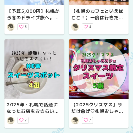
【予算5,000円】札幌か
【札幌のカフェといえば
ら冬のドライブ旅へ。静
ここ！】一度は行きたい
寂の雪景色と出会う、日
名店カフェ5選！札幌カ
5
4
帰りリトリートスポット
フェ文化の原点で、癒し
5選
の時間を過ごそう
2025年・札幌で話題に
【2025クリスマス】今
なったお店をおさらい！
だけ急げ♡札幌おしゃれ
NEWスイーツスポット4
カフェのクリスマス限定
7
7
選
スイーツ5選