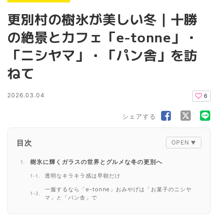
更別村の樹氷が美しい冬｜十勝
の絶景とカフェ「e-tonne」・
「ニシヤマ」・「パン舎」を訪
ねて
2026.03.04
6
シェアする
目次
樹氷に輝くガラスの世界とグルメな冬の更別へ
透明なキラキラ感は早朝だけ
一服するなら「e-tonne」おみやげは「お菓子のニシヤ
マ」と「パン舎」で
さいごに