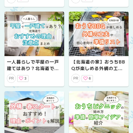
の解決法
トと見学の心得まとめ
一人暮らしで平屋の一戸
【北海道の家】おうちBB
建てはあり？北海道でお
Qが楽しめる外構の工夫
すすめの理由と注意点ま
＆初心者向け準備リスト
3
6
PR
PR
とめ