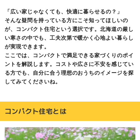
【北海道の家】コンパクト住宅のデメリット
「広い家じゃなくても、快適に暮らせるの？」
収納不足になりやすい
そんな疑問を持っている方にこそ知ってほしいの
窮屈に感じることがある
が、コンパクト住宅という選択です。北海道の厳し
来客時に手狭に感じる
い寒さの中でも、工夫次第で暖かく心地よい暮らし
北海道で失敗しないコンパクト住宅の設計ポイント
が実現できます。
暖かさを最優先にする
ここでは、コンパクトで満足できる家づくりのポイ
玄関・収納は広めに確保する
ントを解説します。コストや広さに不安を感じてい
生活動線を考えた間取りにする
る方でも、自分に合う理想のおうちのイメージを探
外構は排雪スペースも考慮する
してみてくださいね。
ライフスタイルの変化を考えた設計にする
【北海道の家】コンパクト住宅がおすすめの人の特徴
コンパクト住宅は“体感”が重要！総合住宅展示場に行って
みよう
コンパクト住宅とは
北海道マイホームセンターの
モデルハウス見学予約はお気
軽に♪