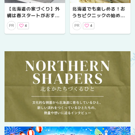
【北海道の家づくり】外
北海道でも楽しめる！お
構は春スタートがおすす
うちピクニックの始め方
め！理由やポイントを解
｜準備や簡単アイデアを
4
4
PR
PR
説
紹介