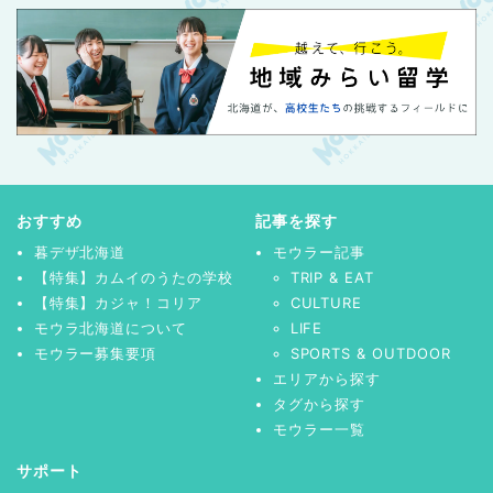
おすすめ
記事を探す
暮デザ北海道
モウラー記事
【特集】カムイのうたの学校
TRIP & EAT
【特集】カジャ！コリア
CULTURE
モウラ北海道について
LIFE
モウラー募集要項
SPORTS & OUTDOOR
エリアから探す
タグから探す
モウラー一覧
サポート