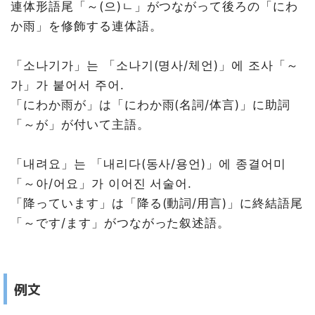
連体形語尾「～(으)ㄴ」がつながって後ろの「にわ
か雨」を修飾する連体語。
「소나기가」는 「소나기(명사/체언)」에 조사「～
가」가 붙어서 주어.
「にわか雨が」は「にわか雨(名詞/体言)」に助詞
「～が」が付いて主語。
「내려요」는 「내리다(동사/용언)」에 종결어미
「～아/어요」가 이어진 서술어.
「降っています」は「降る(動詞/用言)」に終結語尾
「～です/ます」がつながった叙述語。
例文