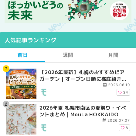
人気記事ランキング
前日
週間
月間
【2026年最新】札幌のおすすめビア
【2026年最新】札幌
【2026年最新】札幌
ガーデン｜オープン日順に徹底紹介！
ガーデン｜オープン日
ガーデン｜オープン日
大通公園から穴場テラスまで | MouLa
大通公園から穴場テラスまで
大通公園から穴場テラスまで
2026.06.19
HOKKAIDO
HOKKAIDO
HOKKAIDO
24
2026年夏 札幌市南区の夏祭り・イベ
2026年夏 札幌市西区
2026年夏 札幌市北区
ントまとめ | MouLa HOKKAIDO
ントまとめ | MouLa H
ントまとめ | MouLa H
2026.07.07
8