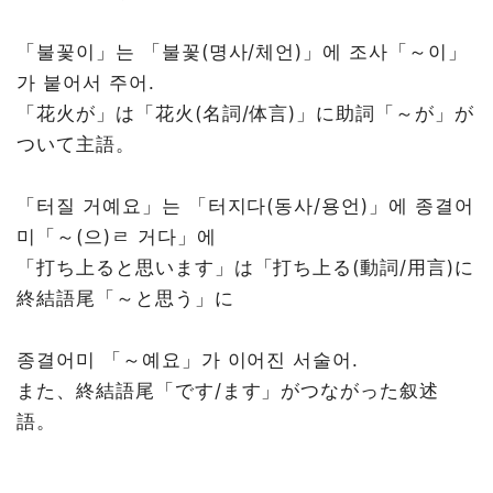
「불꽃이」는 「불꽃(명사/체언)」에 조사「～이」
가 붙어서 주어.
「花火が」は「花火(名詞/体言)」に助詞「～が」が
ついて主語。
「터질 거예요」는 「터지다(동사/용언)」에 종결어
미「～(으)ㄹ 거다」에
「打ち上ると思います」は「打ち上る(動詞/用言)に
終結語尾「～と思う」に
종결어미 「～예요」가 이어진 서술어.
また、終結語尾「です/ます」がつながった叙述
語。