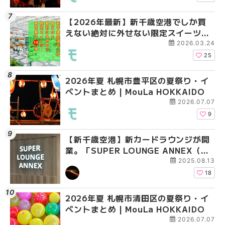
【2026年最新】新千歳空港でしか買
2026年夏 札幌市清田
札幌の麻辣湯（マーラ
えない絶対に外せない限定スイーツ・
ベントまとめ | MouLa 
め専門店6選！本場の量
焼き菓子18選 | MouLa HOKKAIDO
新店まで徹底比較 | Mo
2026.03.24
HOKKAIDO
25
2026年夏 札幌市豊平区の夏祭り・イ
2026年夏 札幌市豊平
【2026年最新】新千
ベントまとめ | MouLa HOKKAIDO
ベントまとめ | MouLa 
えない絶対に外せない
焼き菓子18選 | MouLa
2026.07.07
9
【新千歳空港】新カードラウンジが開
2026年夏 札幌市中央
【新千歳空港】新カー
業。「SUPER LOUNGE ANNEX（ス
ベントまとめ | MouLa 
業。「SUPER LOUNG
ーパーラウンジアネックス）」をご紹
ーパーラウンジアネッ
2025.08.13
介！！ | MouLa HOKKAIDO
介！！ | MouLa HOKK
18
2026年夏 札幌市清田区の夏祭り・イ
2026年夏 恵庭市・千
2026年夏 札幌市豊平
ベントまとめ | MouLa HOKKAIDO
イベントまとめ | MouL
ベントまとめ | MouLa 
2026.07.07