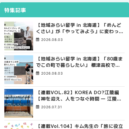
特集記事
【地域みらい留学 in 北海道】「めんど
くさい」が「やってみよう」に変わっ
た。 十勝の風に吹かれて走る、僕の泥
2026.08.03
臭くて自由な高校生活
【地域みらい留学 in 北海道】「80歳ま
でこの町で暮らしたい」 標津高校で踏
み出した、私らしい生き方
2026.08.03
【連載VOL.82】KOREA DO?江陵編
【神を迎え、人をつなぐ時間 ― 江陵端
午祭 】
2026.07.31
【連載Vol.104】キム先生の「旅に役立