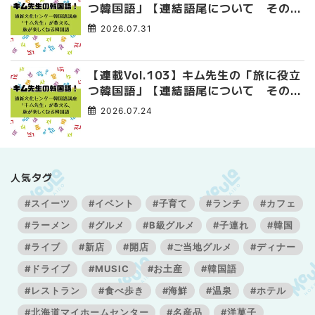
つ韓国語」【連結語尾について その
4】
2026.07.31
【連載Vol.103】キム先生の「旅に役立
つ韓国語」【連結語尾について その
3】
2026.07.24
人気タグ
#スイーツ
#イベント
#子育て
#ランチ
#カフェ
#ラーメン
#グルメ
#B級グルメ
#子連れ
#韓国
#ライブ
#新店
#開店
#ご当地グルメ
#ディナー
#ドライブ
#MUSIC
#お土産
#韓国語
#レストラン
#食べ歩き
#海鮮
#温泉
#ホテル
#北海道マイホームセンター
#名産品
#洋菓子