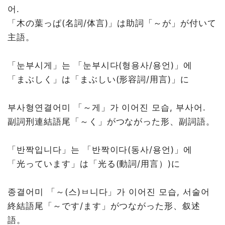
어.
「木の葉っぱ(名詞/体言)」は助詞「～が」が付いて
主語。
「눈부시게」는 「눈부시다(형용사/용언)」에
「まぶしく」は「まぶしい(形容詞/用言)」に
부사형연결어미 「～게」가 이어진 모습, 부사어.
副詞刑連結語尾「～く」がつながった形、副詞語。
「반짝입니다」는 「반짝이다(동사/용언)」에
「光っています」は「光る(動詞/用言）)に
종결어미 「～(스)ㅂ니다」가 이어진 모습, 서술어
終結語尾「～です/ます」がつながった形、叙述
語。