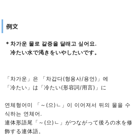
例文
＊차가운 물로 갈증을 달래고 싶어요.
冷たい水で渇きをいやしたいです。
「차가운」은 「차갑다(형용사/용언)」에
「冷たい」は「冷たい(形容詞/用言)」に
연체형어미 「～(으)ㄴ」이 이어져서 뒤의 물을 수
식하는 연체어.
連体形語尾「～(으)ㄴ」がつながって後ろの水を修
飾する連体語。