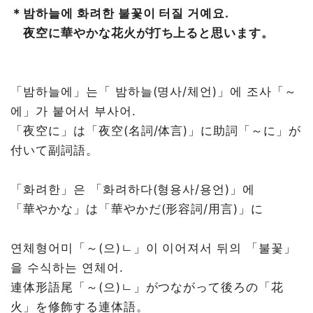
＊밤하늘에 화려한 불꽃이 터질 거예요.
夜空に華やかな花火が打ち上ると思います。
「밤하늘에」는「 밤하늘(명사/체언)」에 조사「～
에」가 붙어서 부사어.
「夜空に」は「夜空(名詞/体言)」に助詞「～に」が
付いて副詞語。
「화려한」은 「화려하다(형용사/용언)」에
「華やかな」は「華やかだ(形容詞/用言)」に
연체형어미「～(으)ㄴ」이 이어져서 뒤의 「불꽃」
을 수식하는 연체어.
連体形語尾「～(으)ㄴ」がつながって後ろの「花
火」を修飾する連体語。