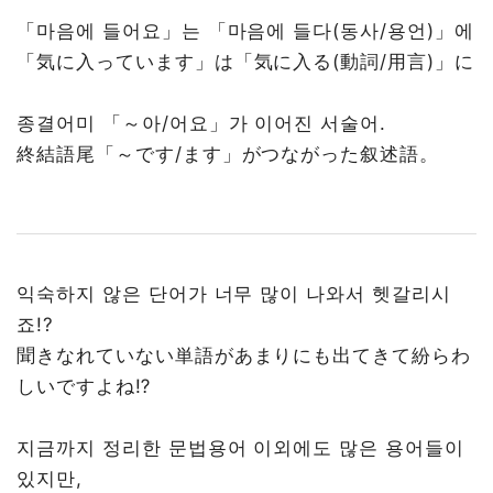
「마음에 들어요」는 「마음에 들다(동사/용언)」에
「気に入っています」は「気に入る(動詞/用言)」に
종결어미 「～아/어요」가 이어진 서술어.
終結語尾「～です/ます」がつながった叙述語。
익숙하지 않은 단어가 너무 많이 나와서 헷갈리시
죠!?
聞きなれていない単語があまりにも出てきて紛らわ
しいですよね⁉
지금까지 정리한 문법용어 이외에도 많은 용어들이
있지만,