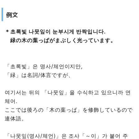
例文
＊초록빛 나뭇잎이 눈부시게 반짝입니다.
緑の木の葉っぱがまぶしく光っています。
「초록빛」은 명사/체언이지만,
「緑」は名詞/体言ですが、
여기서는 뒤의 「나뭇잎」을 수식하고 있으니까 연
체어.
ここでは後ろの「木の葉っぱ」を修飾しているので
連体語。
「나뭇잎(명사/체언)」은 조사「～이」가 붙어 주