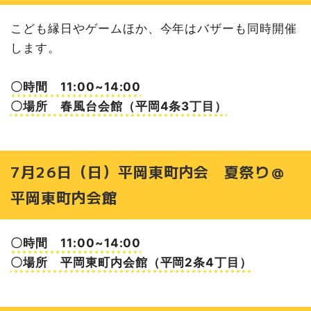
【昨年情報】9月6日（土）きよたマルシェ＆きよフェス＠
清田区役所前
こども縁日やゲームほか、今年はバザーも同時開催
します。
9月11日（金）12日（土）厚別神社 例大祭
9月12日（土）しんえい西自治会 秋まつり@真栄風の子
公園・自治会館
〇時間 11:00~14:00
9月12日（土）真栄第三町内会 ふれあい祭り@真栄第一
〇場所 春風台会館（平岡4条3丁目）
公園
9月12日（土）上北野町内会 夏祭り@北野ふれあい公園
9月13日（日）清田中央町内会 秋まつり＠清田中央総合
会館
7月26日（日）平岡東町内会 夏祭り＠
9月13日（日）清田南中央町内会 秋まつり＠清田南中央
平岡東町内会館
会館
9月12日（土）13日（日）三里塚神社 例大祭
9月26日（土）東北野町内会秋祭り＠東北野会館駐車場・
〇時間 11:00~14:00
北野台小学校第2グラウンド
〇場所 平岡東町内会館（平岡2条4丁目）
詳しくは…