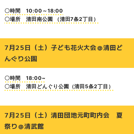
園
〇時間 10:00～18:00
8月8日（土）羊ケ丘通地区ふれあい夏祭り@美しが丘西公
〇場所 清田南公園 （清田7条2丁目）
園
8月8日（土）里塚東部町内会 こども花火会＠町内会館前
8月8日（土）里塚団地自治会 夏祭り＠集会所前広場
8月9日（土）平岡四町内会合同 夏祭り@平岡わかば公園
7月25日（土）子ども花火大会＠清田ど
8月9日（日）平岡親和会町内会 夏祭り@平岡中央公園
んぐり公園
8月9日（日）平岡北町内会夏祭り＠平岡三角公園
8月14日（金）四町内合同納涼盆踊り＠DCM北野通店 屋
上駐車場
〇時間 18:00~
8月14日（金）きよた夏まつり＠清田区役所 市民交流広
〇場所 清田どんぐり公園（清田5条2丁目）
場
8月15日（土）16日（日）真栄5町内会 第50回合同盆踊
り大会@真栄公園グラウンド
7月25日（土）清田団地元町町内会 夏
8月22日（土）清田メイユール喜寿自治会 夏まつり@メ
イユール喜寿広場
祭り＠清武館
8月22日（土）真栄団地町内会 第52回夏まつり@真栄さ
ぼてん公園