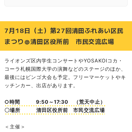
7月25日（土）清田団地元町町内会 夏祭り＠清武館
7月26日（日）夏祭り・子ども七夕まつり＠清田中央総合
会館
7月18日（土）第27回清田ふれあい区民
7月26日（日）平岡春風台町内会 こどもえんにち＠春風
台会館
まつり＠清田区役所前 市民交流広場
7月26日（日）平岡東町内会 夏祭り＠平岡東町内会館
8月1日（土）第4回きよたモルックまつり2026＠清田区
役所前 市民交流広場
ライオンズ区内学生コンサートやYOSAKOIコカ・
8月1日（土）清田緑町内会 夏祭り盆踊りの夕べ＠清田緑
コーラ札幌国際大学の演舞などのステージのほか、
公園
最後にはビンゴ大会も予定。フリーマーケットやキ
8月1日（土）美しが丘町内会夏祭り@美しが丘四季の公園
ッチンカー、出店があります。
8月1日（土）平岡公園町内会 夏祭り@平岡はらっぱ公園
8月1日（土）平岡しんたく自治会夏祭り@平岡どろんこ公
園
○時間 9:50～17:30 （荒天中止）
〇場所 清田区役所前 市民交流広場
8月1日（土）美里町内会夏祭り＠美里町内会館前
8月1日（土）パークシティ里塚町内会 夏祭り＠パークシ
ティ里塚町内会館前
＜主催＞
8月2日（日）里塚中央町内会 夏まつり＠里塚中央会館前