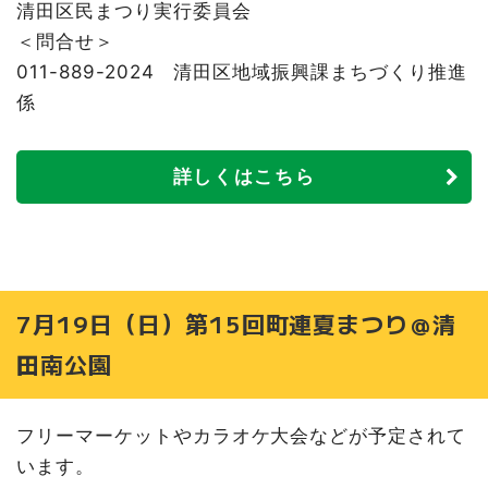
清田区民まつり実行委員会
8月2日（日）ヒルズガーデン清田町内会 夏まつり@清田
＜問合せ＞
つどい公園
011-889-2024 清田区地域振興課まちづくり推進
8月2日（日）清田高台町内会 夏祭り＠清田見晴台公園
係
8月2日（日）七夕まつりThe夏まつり@清田中央会館
8月2日（日）新平岡町内会 なかよし子ども祭り@ザ・ビ
ッグ清田店駐車場東側（市の緑地帯）
詳しくはこちら
8月2日（日）ENJOY平岡夏まつり＠平岡樹芸センター
8月7日（金）清田第五町内会 第33回七夕夏祭り花火大
会・行灯行列＠清田西公園
8月8日（土）こもれび南ヶ丘町内会 夏祭り@里塚緑ヶ丘
公園
7月19日（日）第15回町連夏まつり＠清
8月8日（土）清田ファミリータウン町内会 夏祭り（盆踊
り）@清田すずめ公園
田南公園
8月8日（土）清田南町町内会 子ども七夕まつり＠清田南
町会館
フリーマーケットやカラオケ大会などが予定されて
8月8日（土）平岡コープタウン町内会夏祭り@平岡なかよ
し公園
います。
8月8日（土）平岡梅ヶ丘町内会 夏祭り@平岡うめまつ公