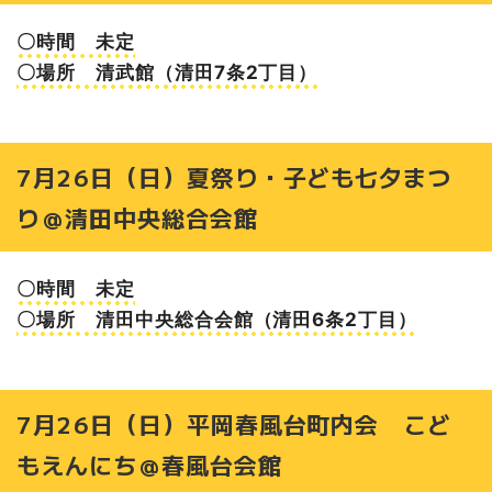
8月22日（土）北野町内会夏まつり@北野西公園
〇時間 未定
8月22日（土）北野団地夏まつり@北野緑地
〇場所 清武館（清田7条2丁目）
8月22日（土）里塚緑ヶ丘町内会 夏まつり＠東里塚みど
り公園
8月23日（日）朝日ヶ丘町内会 夏まつり＠朝日ヶ丘会館
前
7月26日（日）夏祭り・子ども七夕まつ
8月23日（日）北野グリーンタウン自治会 夏まつり親睦
り＠清田中央総合会館
会＠北野グリーン公園
8月23日（日）ながぐつ公園町内会 夏まつり@里塚緑ヶ
丘ながぐつ公園
〇時間 未定
8月29日(土) 北野ふれあい夏まつり＠あしりべつ川北野ふ
れあい橋付近
〇場所 清田中央総合会館（清田6条2丁目）
8月30日（日）焼肉まつり＠清田中央会館
9月5日（土）西北野まつり＠北野すずらん公園
【昨年情報】9月6日（土）八望台秋の友好祭り@八望台会
7月26日（日）平岡春風台町内会 こど
館
もえんにち＠春風台会館
【昨年情報】9月6日（土）アンデルセングルメ祭り2025
＠アンデルセン福祉村