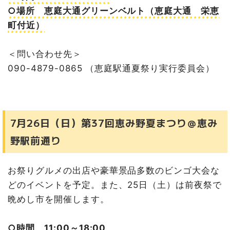
点はなふる
○場所 恵庭大通グリーンベルト（恵庭大通 栄恵
千歳市のお祭り・イベント
町付近）
7月17日（金）第9回千歳歓楽街夏まつり＠千歳歓楽街
酔い街通り
＜問い合わせ先＞
7月18日（土）～20日（月・祝）2026スカイ・ビア＆Y
OSAKOI祭＠グリーンベルト
090-4879-0865 （恵庭駅通夏祭り実行委員会）
7月22日（水）夏祭り＠東千歳駐屯地
7月25日（土）インディアン水車通り商店街 市民ふれあ
い広場＠道の駅サーモンパーク千歳
7月25日（土）北部隊夏まつり・千歳市空港開港100年記
7月26日（日）第37回恵み野夏まつり＠恵み
念 千歳市民花火大会＠北千歳駐屯地
野駅前通り
7月26日（日）第42回北新夏祭り＠北新広場
8月1日（土）みどり台南町内会 盆踊り大会＠みどり会館
広場
お祭りグルメの出店や豪華景品多数のビンゴ大会な
【昨年情報】8月2日（土）わんぱくコムコム サマーフ
どのイベントを予定。また、25日（土）は前夜祭で
ェスティバル＠千歳市グリーンベルト
晩めし市を開催します。
【昨年情報】8月2日（土）しんばし通商店街夏まつり＠
しんばし通
8月6日（木）～9日（日）千歳リバーシティ・プロジェク
○時間 11:00～18:00