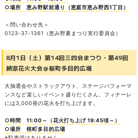
ト×ちとせ川ビール祭り＠千歳市グリーンベルト おまつり
広場・集いの広場
○場所 恵み野駅前通り（恵庭市恵み野西1丁目）
8月9日（日）ニューサンロード商店街夏まつり
8月20日（木）21日（金）千歳市民納涼盆踊り＠グリーン
＜問い合わせ先＞
ベルトお祭り広場
0123-37-1361（恵み野夏まつり実行委員会）
9月1日（火）～3日（木）千歳神社秋季例大祭＠千歳神社
9月6日（日）千歳基地「航空祭」～千歳のまちの航空祭
～＠航空自衛隊千歳基地
8月1日（土）第14回三四会まつり・第49回
【昨年情報】9月7日（日）空と川のOUTDOOR*FESTIV
AL 2025＠グリーンベルト
納涼花火大会＠桜町多目的広場
【昨年情報】9月13日（土）14日（日）第38回収穫祭＠
松浦農園
大抽選会やストラックアウト、ステージパフォーマ
【昨年情報】9月13日（土）14日（日）インディアン水車
まつり＠道の駅サーモンパーク千歳
ンスなど楽しいイベント盛りだくさん。フィナーレ
9月20日（日）千歳市空港開港100年記念 市民パレード
には3,000発の花火を打ち上げます。
＠中央大通・栄町7丁目交差点付近～
詳しくは…
○時間 11:00～（花火打ち上げ 19:45頃～）
○場所 桜町多目的広場
※駐車場はありません。