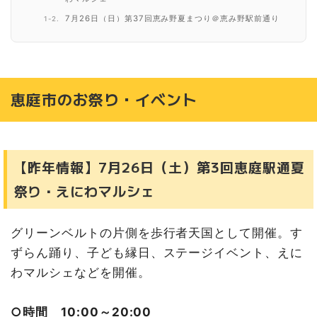
7月26日（日）第37回恵み野夏まつり＠恵み野駅前通り
8月1日（土）第14回三四会まつり・第49回納涼花火大会
＠桜町多目的広場
8月2日（日）第20回しままつ鳴子まつり＠JR島松駅前通
り
恵庭市のお祭り・イベント
8月2日（日）第27回えにわYOSAKOIソーランわくわく
フェスティバル＠花の拠点はなふる
8月7日（金）七夕祭り＠島松旭町内会館前
8月7日（金）七夕祭り＠かつら公園
【昨年情報】7月26日（土）第3回恵庭駅通夏
8月8日（土）川沿町内会 夏祭り＠おひさま公園
祭り・えにわマルシェ
8月8日（土）和光町内会 盆踊り＠つつじ公園
8月14日（金）15日（土）恵庭ふるさと公園へいわ盆踊り
＠恵庭ふるさと公園
グリーンベルトの片側を歩行者天国として開催。す
8月15日（土）16日（日）島松納涼盆踊り・仮装盆踊り＠
ずらん踊り、子ども縁日、ステージイベント、えに
島松駅前ロータリー
わマルシェなどを開催。
8月22日（土）23日（日）第24回自動車リサイクルまつ
り＠石上車輌恵庭工場
【昨年情報】9月6日（土）えにわん産業祭2025＠花の拠
○時間 10:00～20:00