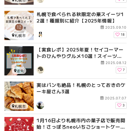
札幌市
札幌で食べられる秋限定の栗スイーツ1
2選！種類別に紹介【2025年情報】
2025.09.10
18
札幌市
【実食レポ】2025年夏！セイコーマー
トのひんやりグルメ10選！スイーツや
さっぱり麺・爽やかドリンクも！
2025.08.12
7
道央
実はパンも絶品！札幌のとっておきのケ
ーキ屋さん3選
2025.07.07
3
札幌市
1月16日より札幌市内の菓子店で販売開
始！さっぽろneoいちごショートケーキ