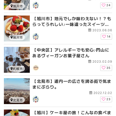
24
旭川市
【旭川市】地元でしか味わえない！？も
らってうれしい♪一味違ったスイーツは
いかかですか？
2023.06.06
14
旭川市
【中央区】アレルギーでも安心♪円山に
あるヴィーガンお菓子屋さん
2023.02.09
35
札幌市
【北見市】道内一の広さを誇る街で気ま
まにぶらり。
2022.12.02
23
北見市
【旭川】ケーキ屋の旅！こんなの食べま