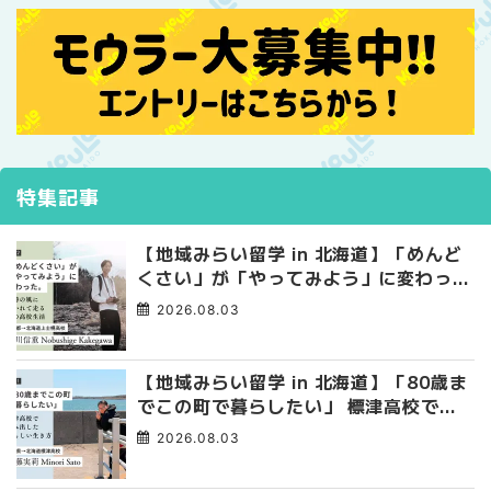
特集記事
【地域みらい留学 in 北海道】「めんど
くさい」が「やってみよう」に変わっ
た。 十勝の風に吹かれて走る、僕の泥
2026.08.03
臭くて自由な高校生活
【地域みらい留学 in 北海道】「80歳ま
でこの町で暮らしたい」 標津高校で踏
み出した、私らしい生き方
2026.08.03