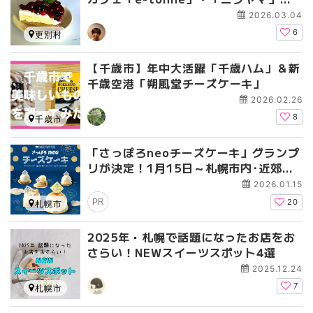
「パン舎」を訪ねて
2026.03.04
6
更別村
【千歳市】年中大活躍「千歳ハム」＆新
千歳空港「朔風堂チーズケーキ」
2026.02.26
8
千歳市
「さっぽろneoチーズケーキ」グランプ
リが決定！1月15日～札幌市内･近郊の
菓子店で販売開始
2026.01.15
PR
20
札幌市
2025年・札幌で話題になったお店をお
さらい！NEWスイーツスポット4選
2025.12.24
7
札幌市