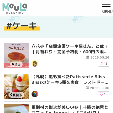
MENU
ケーキ
六花亭「店頭企画ケーキ屋さん」とは？
｜月替わり・完全予約制・600円の限定
ケーキを実食レポ【予約方法も】
2026.05.26
16
道央
【札幌】嵐も食べたPatisserie Bliss
Blissのケーキ5種を実食｜ラストドーム
ツアー前に立ち寄りたい一軒
2026.03.06
13
札幌市
更別村の樹氷が美しい冬｜十勝の絶景と
カフェ「e-tonne」・「ニシヤマ」・