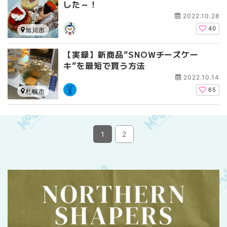
した～！
2022.10.28
40
旭川市
【実録】新商品“SNOWチーズケー
キ”を最短で買う方法
2022.10.14
65
札幌市
1
2