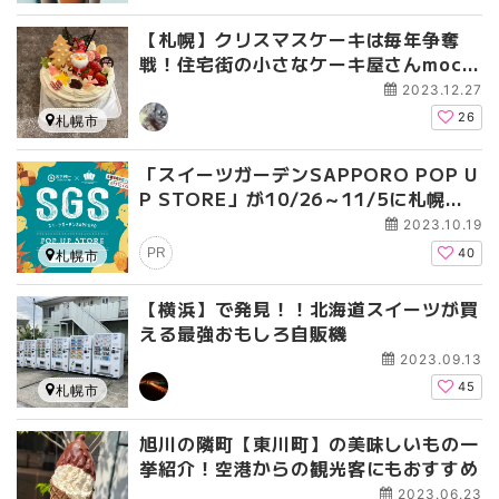
【札幌】クリスマスケーキは毎年争奪
戦！住宅街の小さなケーキ屋さんmoco
sweet
2023.12.27
26
札幌市
「スイーツガーデンSAPPORO POP U
P STORE」が10/26～11/5に札幌ス
テラプレイスで初開催！
2023.10.19
PR
40
札幌市
【横浜】で発見！！北海道スイーツが買
える最強おもしろ自販機
2023.09.13
45
札幌市
旭川の隣町【東川町】の美味しいもの一
挙紹介！空港からの観光客にもおすすめ
2023.06.23