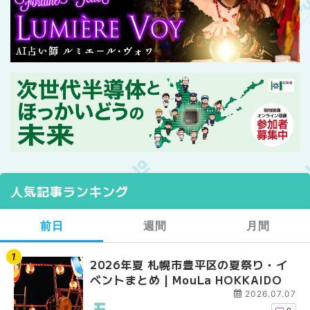
人気記事ランキング
前日
週間
月間
2026年夏 札幌市豊平区の夏祭り・イ
【2026年最新】札幌
【2026年最新】札幌
ベントまとめ | MouLa HOKKAIDO
ガーデン｜オープン日
ガーデン｜オープン日
大通公園から穴場テラスまで
大通公園から穴場テラスまで
2026.07.07