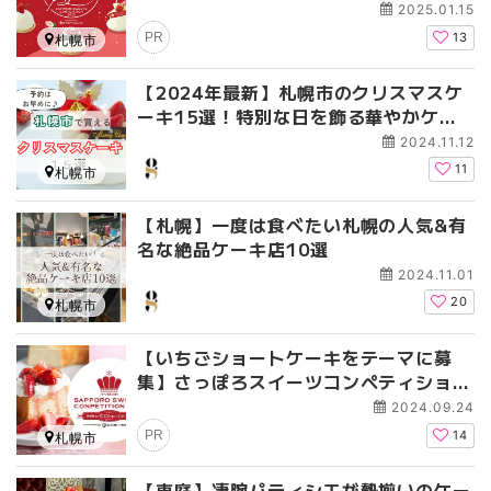
グランプリが決定
2025.01.15
PR
13
札幌市
【2024年最新】札幌市のクリスマスケ
ーキ15選！特別な日を飾る華やかケー
キ特集
2024.11.12
11
札幌市
【札幌】一度は食べたい札幌の人気&有
名な絶品ケーキ店10選
2024.11.01
20
札幌市
【いちごショートケーキをテーマに募
集】さっぽろスイーツコンペティション
2025 ～neoいちごショートケーキ～開
2024.09.24
催決定！
PR
14
札幌市
【恵庭】凄腕パティシエが勢揃いのケー