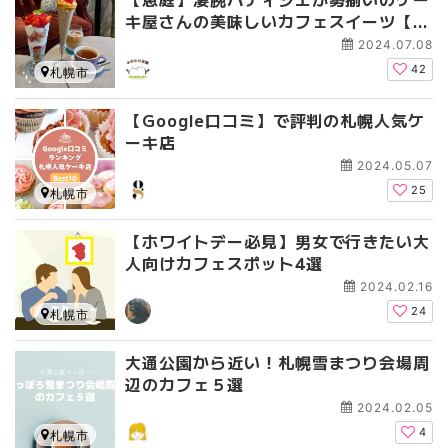
キ屋さんの美味しいカフェスイーツ【2
024 北海道洋菓子作品コンテスト大会
2024.07.08
金賞】
42
札幌市
【Google口コミ】で評判の札幌人気ケ
ーキ店
2024.05.07
25
札幌市
【ホワイトデー必見】男女で行きたい大
人向けカフェスポット4選
2024.02.16
24
札幌市
大通公園から近い！札幌雪まつり会場周
辺のカフェ５選
2024.02.05
4
札幌市