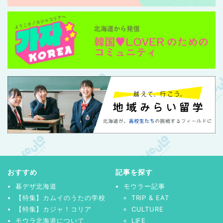
おすすめ
記事を探す
暮デザ北海道
モウラー記事
【特集】カムイのうたの学校
TRIP & EAT
【特集】カジャ！コリア
CULTURE
モウラ北海道について
LIFE