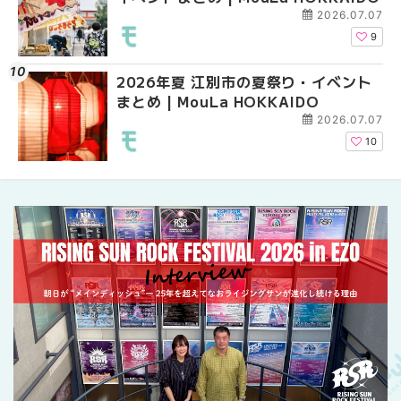
2026.07.07
9
2026年夏 江別市の夏祭り・イベント
札幌の麻辣湯（マーラ
札幌の麻辣湯（マーラ
まとめ | MouLa HOKKAIDO
め専門店9選！本場の量
め専門店6選！本場の量
新店まで徹底比較 | Mo
新店まで徹底比較 | Mo
2026.07.07
HOKKAIDO
HOKKAIDO
10