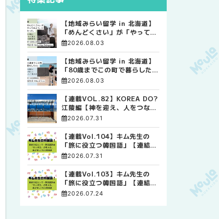
【地域みらい留学 in 北海道】
「めんどくさい」が「やってみ
よう」に変わった。 十勝の風
2026.08.03
に吹かれて走る、僕の泥臭くて
自由な高校生活
【地域みらい留学 in 北海道】
「80歳までこの町で暮らした
い」 標津高校で踏み出した、
2026.08.03
私らしい生き方
【連載VOL.82】KOREA DO?
江陵編【神を迎え、人をつなぐ
時間 ― 江陵端午祭 】
2026.07.31
【連載Vol.104】キム先生の
「旅に役立つ韓国語」【連結語
尾について その4】
2026.07.31
【連載Vol.103】キム先生の
「旅に役立つ韓国語」【連結語
尾について その3】
2026.07.24