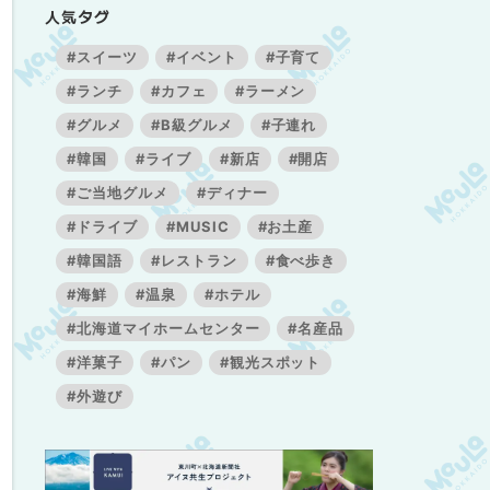
人気タグ
#スイーツ
#イベント
#子育て
#ランチ
#カフェ
#ラーメン
#グルメ
#B級グルメ
#子連れ
#韓国
#ライブ
#新店
#開店
#ご当地グルメ
#ディナー
#ドライブ
#MUSIC
#お土産
#韓国語
#レストラン
#食べ歩き
#海鮮
#温泉
#ホテル
#北海道マイホームセンター
#名産品
#洋菓子
#パン
#観光スポット
#外遊び