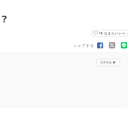
？
16
なまらいいべ
シェアする