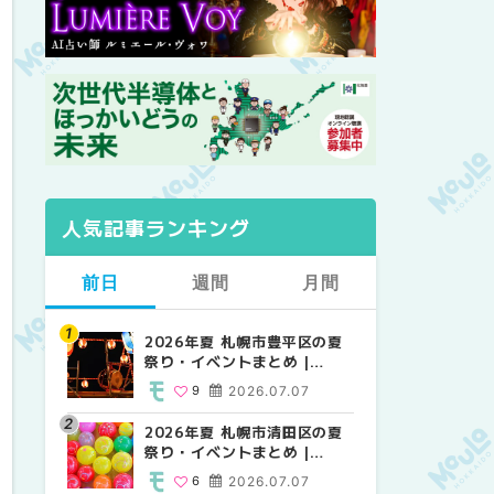
人気記事ランキング
前日
週間
月間
2026年夏 札幌市豊平区の夏
【2026年最新】札幌のおすす
【2026年最新】札幌のおすす
祭り・イベントまとめ |
めビアガーデン｜オープン日
めビアガーデン｜オープン日
MouLa HOKKAIDO
順に徹底紹介！大通公園から
順に徹底紹介！大通公園から
9
2026.07.07
24
24
2026.06.19
2026.06.19
穴場テラスまで | MouLa
穴場テラスまで | MouLa
HOKKAIDO
HOKKAIDO
2026年夏 札幌市清田区の夏
2026年夏 札幌市白石区の夏
2026年夏 札幌市北区の夏祭
祭り・イベントまとめ |
祭り・イベントまとめ |
り・イベントまとめ |
MouLa HOKKAIDO
MouLa HOKKAIDO
MouLa HOKKAIDO
6
2026.07.07
9
9
2026.07.07
2026.07.07