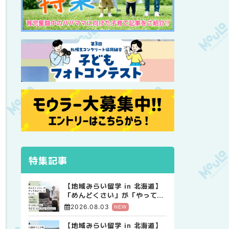
特集記事
【地域みらい留学 in 北海道】
「めんどくさい」が「やってみ
よう」に変わった。 十勝の風
2026.08.03
NEW
に吹かれて走る、僕の泥臭くて
自由な高校生活
【地域みらい留学 in 北海道】