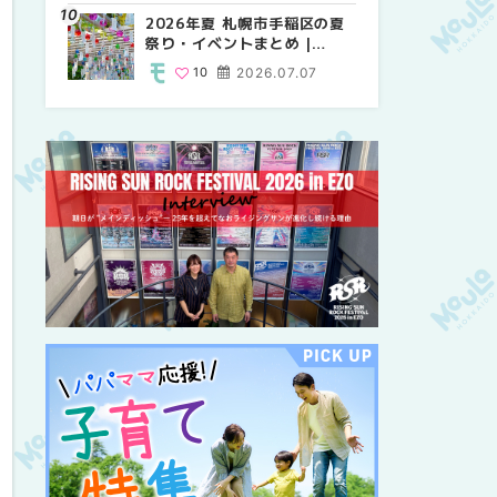
紹介！！ | MouLa
2026年夏 札幌市手稲区の夏
2026年夏 恵庭市・千歳市の
2026年夏 札幌市豊平区の夏
HOKKAIDO
祭り・イベントまとめ |
夏祭り・イベントまとめ |
祭り・イベントまとめ |
MouLa HOKKAIDO
MouLa HOKKAIDO
MouLa HOKKAIDO
10
2026.07.07
9
9
2026.07.07
2026.07.07