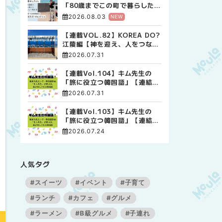
「80歳までこの町で暮らした
い」 標津高校で踏み出した、
2026.08.03
NEW
私らしい生き方
【連載VOL.82】KOREA DO?
江陵編【神を迎え、人をつなぐ
時間 ― 江陵端午祭 】
2026.07.31
【連載Vol.104】キム先生の
「旅に役立つ韓国語」【連結語
尾について その4】
2026.07.31
【連載Vol.103】キム先生の
「旅に役立つ韓国語」【連結語
尾について その3】
2026.07.24
人気タグ
#スイーツ
#イベント
#子育て
#ランチ
#カフェ
#グルメ
#ラーメン
#B級グルメ
#子連れ