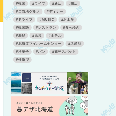
#韓国
#ライブ
#新店
#開店
#ご当地グルメ
#ディナー
#ドライブ
#MUSIC
#お土産
#韓国語
#レストラン
#食べ歩き
#海鮮
#温泉
#ホテル
#北海道マイホームセンター
#名産品
#洋菓子
#パン
#観光スポット
#外遊び