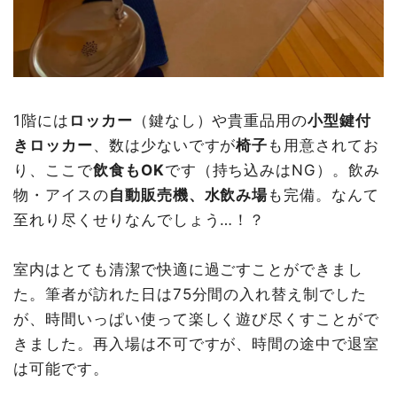
1階には
ロッカー
（鍵なし）や貴重品用の
小型鍵付
きロッカー
、数は少ないですが
椅子
も用意されてお
り、ここで
飲食もOK
です（持ち込みはNG）。飲み
物・アイスの
自動販売機、水飲み場
も完備。なんて
至れり尽くせりなんでしょう…！？
室内はとても清潔で快適に過ごすことができまし
た。筆者が訪れた日は75分間の入れ替え制でした
が、時間いっぱい使って楽しく遊び尽くすことがで
きました。再入場は不可ですが、時間の途中で退室
は可能です。