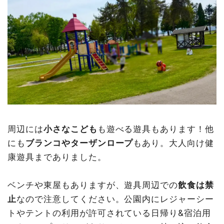
周辺には
小さなこども
も遊べる遊具もあります！他
にも
ブランコやターザンロープ
もあり。大人向け健
康遊具までありました。
ベンチや東屋もありますが、遊具周辺での
飲食は禁
止
なので注意してください。公園内にレジャーシー
トやテントの利用が許可されている日帰り&宿泊用