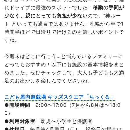
れドライブに最強のスポットでした！
移動の手間が
少なく、親にとっても負担が少ない
ので、“神ルー
ト”といっても過言ではありません。札幌から車で1
時間半ほどで日帰りで行けるのも嬉しいポイントで
すね。
今週末はどこに行こう…と悩んでいるファミリーに
とってもおすすめ！以下に各施設の基本情報をまと
めました。ぜひチェックして、大人も子どもも大満
足のお出かけを楽しんでくださいね。
こども屋内遊戯場 キッズスクエア「ちっくる」
●
開場時間
9:00〜17:00（7月から8月は〜18:0
0）
●
利用対象者
幼児〜小学生と保護者
●
休場日
毎月第4月曜日（但し、祝祭日の場合は