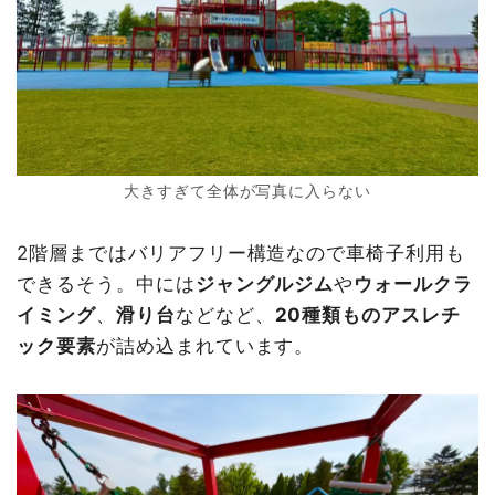
大きすぎて全体が写真に入らない
2階層まではバリアフリー構造なので車椅子利用も
できるそう。中には
ジャングルジム
や
ウォールクラ
イミング
、
滑り台
などなど、
20種類ものアスレチ
ック要素
が詰め込まれています。