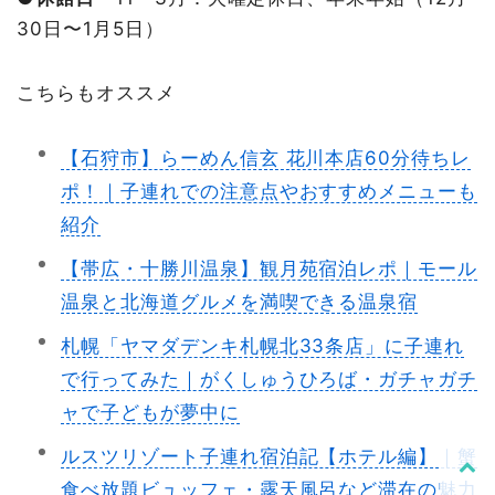
30日〜1月5日）
こちらもオススメ
【石狩市】らーめん信玄 花川本店60分待ちレ
ポ！｜子連れでの注意点やおすすめメニューも
紹介
【帯広・十勝川温泉】観月苑宿泊レポ｜モール
温泉と北海道グルメを満喫できる温泉宿
札幌「ヤマダデンキ札幌北33条店」に子連れ
で行ってみた｜がくしゅうひろば・ガチャガチ
ャで子どもが夢中に
ルスツリゾート子連れ宿泊記【ホテル編】｜蟹
食べ放題ビュッフェ・露天風呂など滞在の魅力