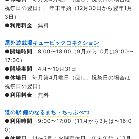
祝祭日の翌日）、年末年始（12月30日から翌年1月
3日）
●
利用料金
無料
屋外遊戯場キュービックコネクション
●
開場時間
8:00〜18:00（9月から10月は9:00〜
17:00）
●
開場期間
4月〜10月31日
●
休場日
毎月第4月曜日（但し、祝祭日の場合は
祝祭日の翌日）
●
利用料金
無料
道の駅 鐘のなるまち・ちっぷべつ
●
利用時間
9:00〜17:00（11月から3月は〜16:0
0）
●
休館日
11〜3月：火曜定休日、年末年始（12月