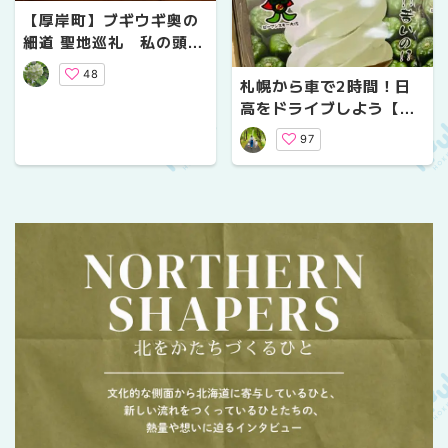
【厚岸町】ブギウギ奥の
細道 聖地巡礼 私の頭蓋
も共鳴しました！
48
札幌から車で2時間！日
高をドライブしよう【新
冠】
97