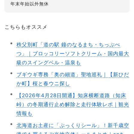
年末年始以外無休
こちらもオススメ
秩父別町「道の駅 鐘のなるまち・ちっぷべ
つ」｜ブロッコリーソフトクリーム・国内最大
級のスイングベル・温泉も
ブギウギ専務「奥の細道」聖地巡礼｜【新ひだ
か町】桜と春ウニ探し
【2026年4月28日開通】知床横断道路（知床
峠）の冬期通行止め解除と走行体験レポ｜観光
情報も
北海道お土産に「ぷっくりシール」！新千歳空