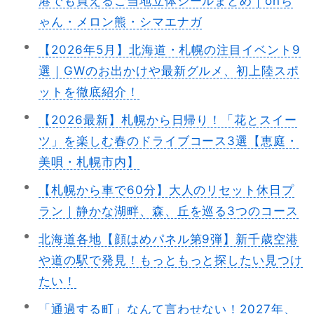
港でも買えるご当地立体シールまとめ｜onち
ゃん・メロン熊・シマエナガ
【2026年5月】北海道・札幌の注目イベント9
選｜GWのお出かけや最新グルメ、初上陸スポ
ットを徹底紹介！
【2026最新】札幌から日帰り！「花とスイー
ツ」を楽しむ春のドライブコース3選【恵庭・
美唄・札幌市内】
【札幌から車で60分】大人のリセット休日プ
ラン｜静かな湖畔、森、丘を巡る3つのコース
北海道各地【顔はめパネル第9弾】新千歳空港
や道の駅で発見！もっともっと探したい見つけ
たい！
「通過する町」なんて言わせない！2027年、