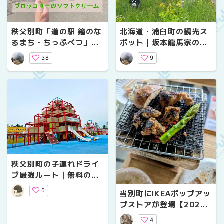
秩父別町「道の駅 鐘のな
北海道・浦臼町の観光ス
るまち・ちっぷべつ」｜
ポット｜坂本龍馬家の
ブロッコリーソフトクリ
墓・郷土資料館・日帰り
38
9
ーム・国内最大級のスイ
温泉もある「道の駅つる
ングベル・温泉も
ぬま」をめぐる
秩父別町の子連れドライ
ブ最強ルート｜無料の屋
内遊戯場「ちっくる」・
5
当別町にIKEAポップアッ
屋外アスレチック・ブロ
プストアが登場【2026
ッコリーソフトを満喫！
年5月～】ジャージーソ
4