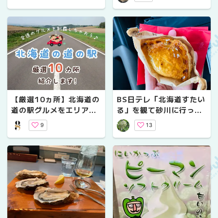
フト・絶品ハンバーグな
ど一緒に楽しみたいグル
メ2選
【厳選10ヵ所】北海道の
BS日テレ「北海道すたい
道の駅グルメをエリア別
る」を観て砂川に行って
に一挙紹介！
みた！
9
13