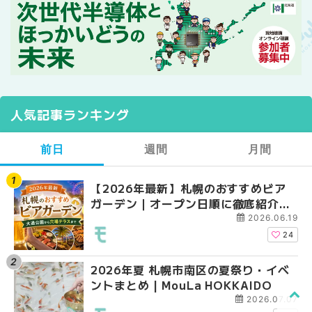
人気記事ランキング
前日
週間
月間
【2026年最新】札幌のおすすめビア
【2026年最新】札幌
【2026年最新】札幌
ガーデン｜オープン日順に徹底紹介！
ガーデン｜オープン日
ガーデン｜オープン日
大通公園から穴場テラスまで | MouLa
大通公園から穴場テラスまで
大通公園から穴場テラスまで
2026.06.19
HOKKAIDO
HOKKAIDO
HOKKAIDO
24
2026年夏 札幌市南区の夏祭り・イベ
2026年夏 札幌市西区
2026年夏 札幌市北区
ントまとめ | MouLa HOKKAIDO
ントまとめ | MouLa H
ントまとめ | MouLa H
2026.07.07