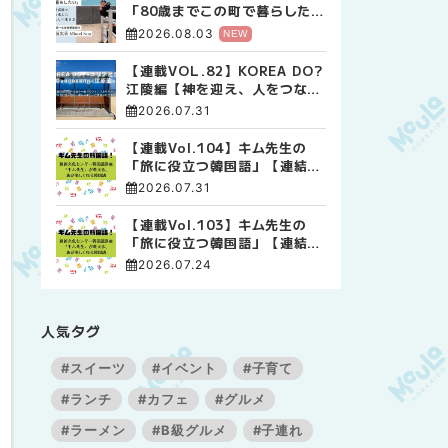
「80歳までこの町で暮らした
い」 標津高校で踏み出した、
2026.08.03
NEW
私らしい生き方
【連載VOL.82】KOREA DO?
江陵編【神を迎え、人をつなぐ
時間 ― 江陵端午祭 】
2026.07.31
【連載Vol.104】キム先生の
「旅に役立つ韓国語」【連結語
尾について その4】
2026.07.31
【連載Vol.103】キム先生の
「旅に役立つ韓国語」【連結語
尾について その3】
2026.07.24
人気タグ
#スイーツ
#イベント
#子育て
#ランチ
#カフェ
#グルメ
#ラーメン
#B級グルメ
#子連れ