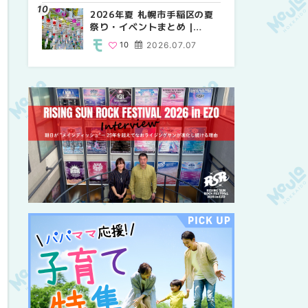
紹介！！ | MouLa
2026年夏 札幌市手稲区の夏
2026年夏 恵庭市・千歳市の
2026年夏 札幌市豊平区の夏
HOKKAIDO
祭り・イベントまとめ |
夏祭り・イベントまとめ |
祭り・イベントまとめ |
MouLa HOKKAIDO
MouLa HOKKAIDO
MouLa HOKKAIDO
10
2026.07.07
9
9
2026.07.07
2026.07.07