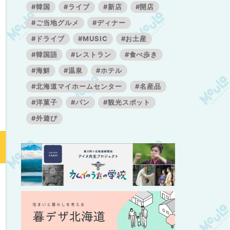
#韓国
#ライブ
#新店
#開店
#ご当地グルメ
#ディナー
#ドライブ
#MUSIC
#お土産
#韓国語
#レストラン
#食べ歩き
#海鮮
#温泉
#ホテル
#北海道マイホームセンター
#名産品
#洋菓子
#パン
#観光スポット
#外遊び