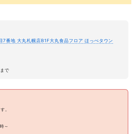
目7番地 大丸札幌店B1F大丸食品フロア ほっぺタウン
箱まで
ます。
6時～