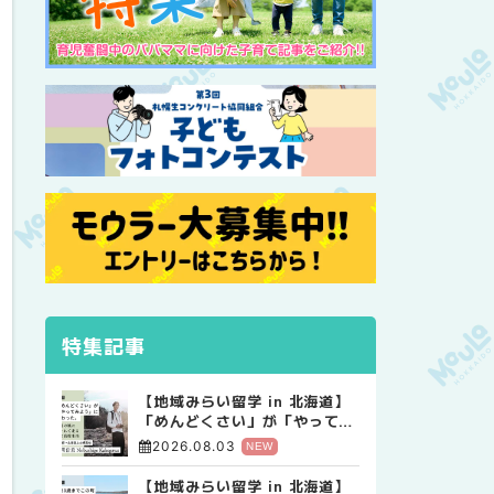
特集記事
【地域みらい留学 in 北海道】
「めんどくさい」が「やってみ
よう」に変わった。 十勝の風
2026.08.03
NEW
に吹かれて走る、僕の泥臭くて
自由な高校生活
【地域みらい留学 in 北海道】