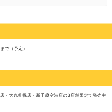
コレート』が並ばないで買える！！
旬頃まで（予定）
ニューアル
爺」のCMが絵本に！
本店・大丸札幌店・新千歳空港店の3店舗限定で発売中