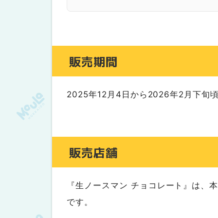
札幌千秋庵 大丸札幌店
札幌千秋庵 新千歳空港店
販売価格
新千歳空港なら『生ノースマン チョ
販売期間
いざ実食！！
最後に包装箱を比較
2025年12月4日から2026年2月下
おまけ
①『ゆきだるま』のパッケージリ
②北海道民なら誰でも歌える「山親
販売店舗
『生ノースマン チョコレート』は、
です。