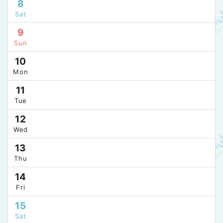
8
Sat
9
Sun
10
Mon
11
Tue
12
Wed
13
Thu
14
Fri
15
Sat