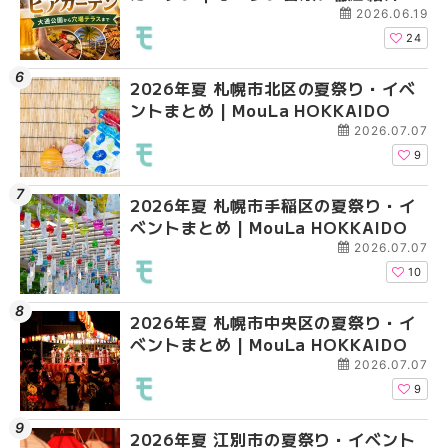
大通公園から穴場テラスまで | MouLa
2026.06.19
HOKKAIDO
24
2026年夏 札幌市北区の夏祭り・イベ
2026年夏 札幌市清田
2026年夏 札幌市清田
ントまとめ | MouLa HOKKAIDO
ベントまとめ | MouLa 
ベントまとめ | MouLa 
2026.07.07
9
2026年夏 札幌市手稲区の夏祭り・イ
2026年夏 札幌市豊平
札幌の麻辣湯（マーラ
ベントまとめ | MouLa HOKKAIDO
ベントまとめ | MouLa 
め専門店6選！本場の量
新店まで徹底比較 | Mo
2026.07.07
HOKKAIDO
10
2026年夏 札幌市中央区の夏祭り・イ
2026年夏 札幌市南区
2026年夏 札幌市豊平
ベントまとめ | MouLa HOKKAIDO
ントまとめ | MouLa H
ベントまとめ | MouLa 
2026.07.07
9
2026年夏 江別市の夏祭り・イベント
2026年夏 札幌市中央
【新千歳空港】新カー