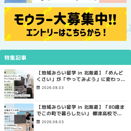
特集記事
【地域みらい留学 in 北海道】「めんど
くさい」が「やってみよう」に変わっ
た。 十勝の風に吹かれて走る、僕の泥
2026.08.03
臭くて自由な高校生活
【地域みらい留学 in 北海道】「80歳ま
でこの町で暮らしたい」 標津高校で踏
み出した、私らしい生き方
2026.08.03