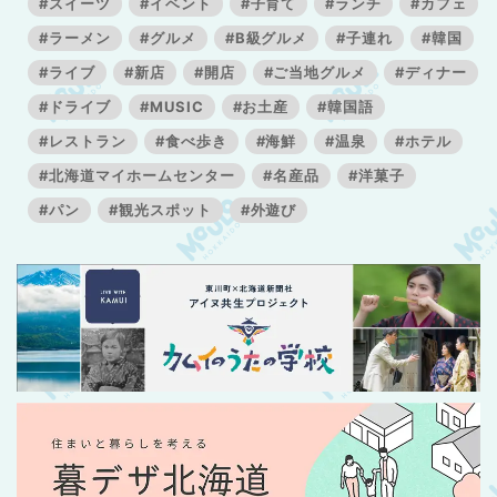
#スイーツ
#イベント
#子育て
#ランチ
#カフェ
#ラーメン
#グルメ
#B級グルメ
#子連れ
#韓国
#ライブ
#新店
#開店
#ご当地グルメ
#ディナー
#ドライブ
#MUSIC
#お土産
#韓国語
#レストラン
#食べ歩き
#海鮮
#温泉
#ホテル
#北海道マイホームセンター
#名産品
#洋菓子
#パン
#観光スポット
#外遊び