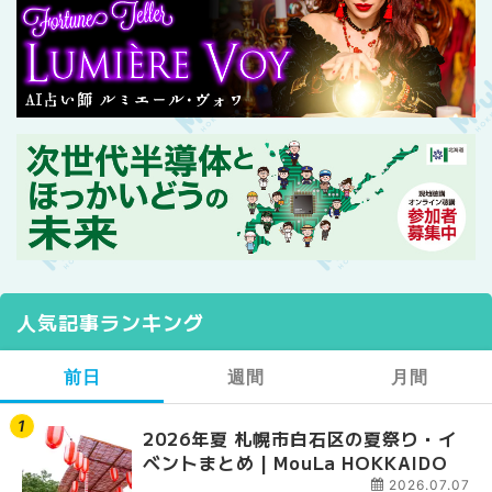
人気記事ランキング
前日
週間
月間
2026年夏 札幌市白石区の夏祭り・イ
2026年夏 札幌市西区
【2026年最新】札幌
ベントまとめ | MouLa HOKKAIDO
ントまとめ | MouLa H
ガーデン｜オープン日
大通公園から穴場テラスまで
2026.07.07