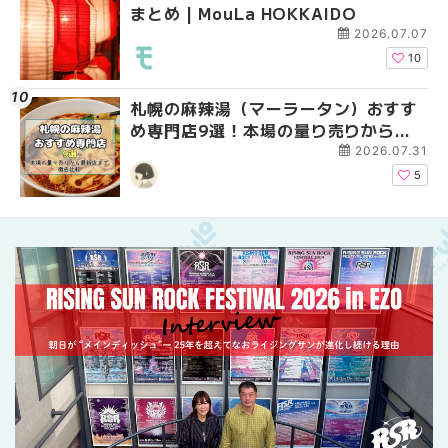
まとめ | MouLa HOKKAIDO
ベントまとめ | MouLa 
業。「SUPER LOUNG
ーパーラウンジアネッ
2026.07.07
介！！ | MouLa HOKK
10
札幌の麻辣湯（マーラータン）おすす
2026年夏 恵庭市・千
2026年夏 札幌市南区
め専門店9選！本場の量り売りから最
イベントまとめ | MouL
ントまとめ | MouLa H
新店まで徹底比較 | MouLa
2026.07.31
HOKKAIDO
5