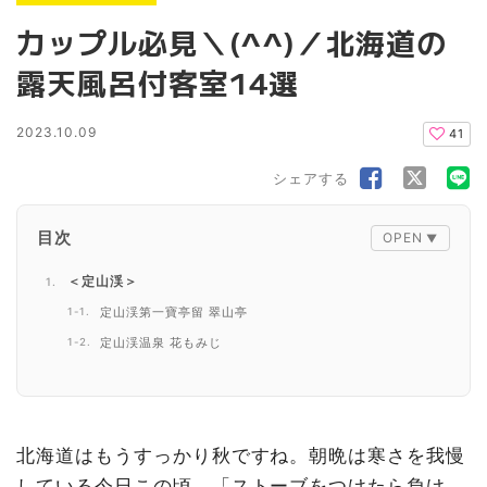
カップル必見＼(^^)／北海道の
露天風呂付客室14選
2023.10.09
41
シェアする
目次
＜定山渓＞
定山渓第一寶亭留 翠山亭
定山渓温泉 花もみじ
＜小樽＞
ホテルノイシュロス小樽
＜函館＞
北海道はもうすっかり秋ですね。朝晩は寒さを我慢
湯の川温泉 湯の川プリンスホテル渚亭
している今日この頃。「ストーブをつけたら負け