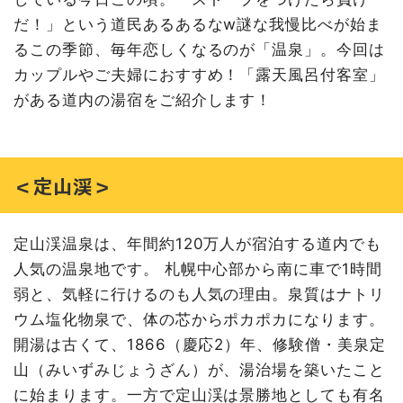
＜洞爺湖＞
だ！」という道民あるあるなw謎な我慢比べが始ま
ザ・レイクスイート湖の栖
るこの季節、毎年恋しくなるのが「温泉」。今回は
＜支笏湖＞
カップルやご夫婦におすすめ！「露天風呂付客室」
しこつ湖 鶴雅リゾートスパ 水の謌
がある道内の湯宿をご紹介します！
＜虎杖浜＞
心のリゾート海の別邸 ふる川
＜登別＞
＜定山渓＞
登別温泉郷 滝乃家
登別温泉 旅亭 花ゆら
＜十勝川温泉＞
定山渓温泉は、年間約120万人が宿泊する道内でも
十勝川温泉 第一ホテル 豊洲亭・豆陽亭
人気の温泉地です。 札幌中心部から南に車で1時間
十勝川温泉 三余庵
弱と、気軽に行けるのも人気の理由。泉質はナトリ
＜北湯沢＞
ウム塩化物泉で、体の芯からポカポカになります。
緑の風リゾート きたゆざわ
開湯は古くて、1866（慶応2）年、修験僧・美泉定
＜ニセコ＞
山（みいずみじょうざん）が、湯治場を築いたこと
湯元ニセコプリンスホテル ひらふ亭
に始まります。一方で定山渓は景勝地としても有名