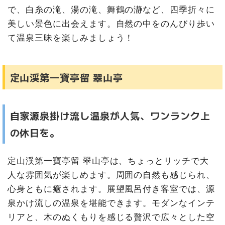
＜阿寒＞
で、白糸の滝、湯の滝、舞鶴の瀞など、四季折々に
美しい景色に出会えます。自然の中をのんびり歩い
阿寒湖温泉 あかん鶴雅別荘鄙の座
て温泉三昧を楽しみましょう！
まとめ
北海道の温泉はカップルにもおすすめ♡
定山渓第一寶亭留 翠山亭
自家源泉掛け流し温泉が人気、ワンランク上
の休日を。
定山渓第一寶亭留 翠山亭は、ちょっとリッチで大
人な雰囲気が楽しめます。周囲の自然も感じられ、
心身ともに癒されます。展望風呂付き客室では、源
泉かけ流しの温泉を堪能できます。モダンなインテ
リアと、木のぬくもりを感じる贅沢で広々とした空