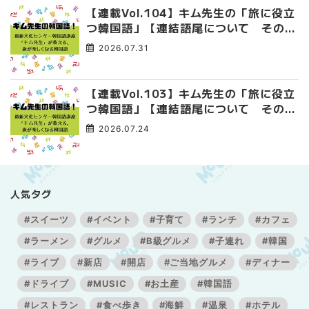
【連載Vol.104】キム先生の「旅に役立
つ韓国語」【連結語尾について その
4】
2026.07.31
【連載Vol.103】キム先生の「旅に役立
つ韓国語」【連結語尾について その
3】
2026.07.24
人気タグ
#スイーツ
#イベント
#子育て
#ランチ
#カフェ
#ラーメン
#グルメ
#B級グルメ
#子連れ
#韓国
#ライブ
#新店
#開店
#ご当地グルメ
#ディナー
#ドライブ
#MUSIC
#お土産
#韓国語
#レストラン
#食べ歩き
#海鮮
#温泉
#ホテル