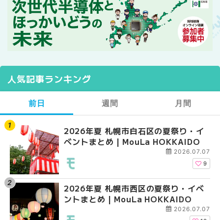
人気記事ランキング
前日
週間
月間
2026年夏 札幌市白石区の夏祭り・イ
2026年夏 札幌市西区
【2026年最新】札幌
ベントまとめ | MouLa HOKKAIDO
ントまとめ | MouLa H
ガーデン｜オープン日
大通公園から穴場テラスまで
2026.07.07
HOKKAIDO
9
2026年夏 札幌市西区の夏祭り・イベ
【2026年最新】札幌
2026年夏 札幌市北区
ントまとめ | MouLa HOKKAIDO
ガーデン｜オープン日
ントまとめ | MouLa H
大通公園から穴場テラスまで
2026.07.07