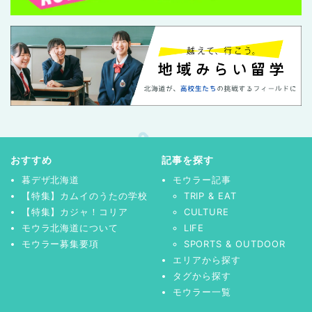
おすすめ
記事を探す
暮デザ北海道
モウラー記事
【特集】カムイのうたの学校
TRIP & EAT
【特集】カジャ！コリア
CULTURE
モウラ北海道について
LIFE
モウラー募集要項
SPORTS & OUTDOOR
エリアから探す
タグから探す
モウラー一覧