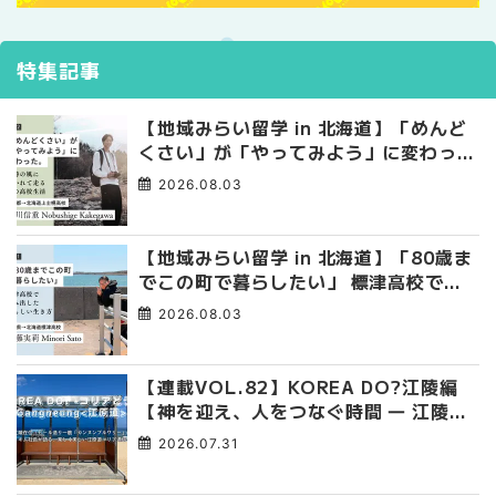
特集記事
【地域みらい留学 in 北海道】「めんど
くさい」が「やってみよう」に変わっ
た。 十勝の風に吹かれて走る、僕の泥
2026.08.03
臭くて自由な高校生活
【地域みらい留学 in 北海道】「80歳ま
でこの町で暮らしたい」 標津高校で踏
み出した、私らしい生き方
2026.08.03
【連載VOL.82】KOREA DO?江陵編
【神を迎え、人をつなぐ時間 ― 江陵端
午祭 】
2026.07.31