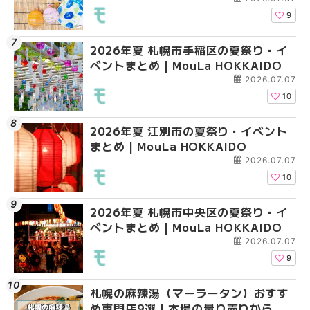
9
2026年夏 札幌市手稲区の夏祭り・イ
2026年夏 札幌市豊平
札幌の麻辣湯（マーラ
ベントまとめ | MouLa HOKKAIDO
ベントまとめ | MouLa 
め専門店6選！本場の量
新店まで徹底比較 | Mo
2026.07.07
HOKKAIDO
10
2026年夏 江別市の夏祭り・イベント
2026年夏 札幌市南区
2026年夏 札幌市豊平
まとめ | MouLa HOKKAIDO
ントまとめ | MouLa H
ベントまとめ | MouLa 
2026.07.07
10
2026年夏 札幌市中央区の夏祭り・イ
2026年夏 札幌市中央
【新千歳空港】新カー
ベントまとめ | MouLa HOKKAIDO
ベントまとめ | MouLa 
業。「SUPER LOUNG
ーパーラウンジアネッ
2026.07.07
介！！ | MouLa HOKK
9
札幌の麻辣湯（マーラータン）おすす
2026年夏 恵庭市・千
2026年夏 札幌市南区
め専門店9選！本場の量り売りから最
イベントまとめ | MouL
ントまとめ | MouLa H