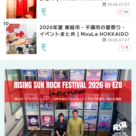
2026.07.07
10
2026年夏 恵庭市・千歳市の夏祭り・
札幌の麻辣湯（マーラ
札幌の麻辣湯（マーラ
イベントまとめ | MouLa HOKKAIDO
め専門店9選！本場の量
め専門店6選！本場の量
新店まで徹底比較 | Mo
新店まで徹底比較 | Mo
2026.07.07
HOKKAIDO
HOKKAIDO
9