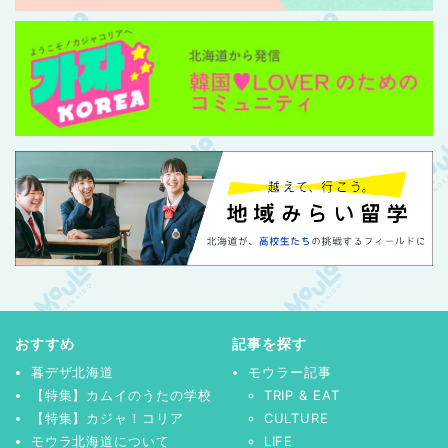
おすすめ
記事を探す
暮デザ北海道
モウラー記事
【特集】カムイのうたの学校
TRIP & EAT
【特集】カジャ！コリア
CULTURE
モウラ北海道について
LIFE