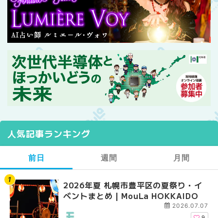
人気記事ランキング
前日
週間
月間
2026年夏 札幌市豊平区の夏祭り・イ
【2026年最新】札幌
【2026年最新】札幌
ベントまとめ | MouLa HOKKAIDO
ガーデン｜オープン日
ガーデン｜オープン日
大通公園から穴場テラスまで
大通公園から穴場テラスまで
2026.07.07
HOKKAIDO
HOKKAIDO
9