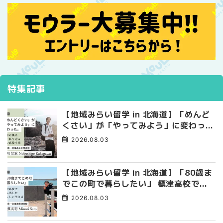
特集記事
【地域みらい留学 in 北海道】「めんど
くさい」が「やってみよう」に変わっ
た。 十勝の風に吹かれて走る、僕の泥
2026.08.03
臭くて自由な高校生活
【地域みらい留学 in 北海道】「80歳ま
でこの町で暮らしたい」 標津高校で踏
み出した、私らしい生き方
2026.08.03