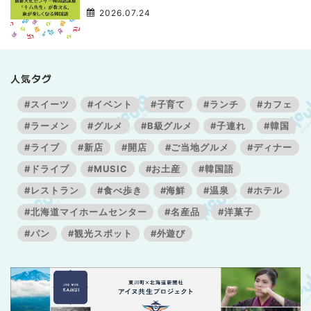
3】
2026.07.24
人気タグ
#スイーツ
#イベント
#子育て
#ランチ
#カフェ
#ラーメン
#グルメ
#B級グルメ
#子連れ
#韓国
#ライブ
#新店
#開店
#ご当地グルメ
#ディナー
#ドライブ
#MUSIC
#お土産
#韓国語
#レストラン
#食べ歩き
#海鮮
#温泉
#ホテル
#北海道マイホームセンター
#名産品
#洋菓子
#パン
#観光スポット
#外遊び