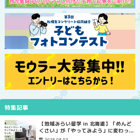
特集記事
【地域みらい留学 in 北海道】「めんど
くさい」が「やってみよう」に変わっ
た。 十勝の風に吹かれて走る、僕の泥
2026.08.03