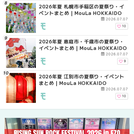
2026年夏 札幌市手稲区の夏祭り・イ
2026年夏 札幌市南区
2026年夏 札幌市東区
ベントまとめ | MouLa HOKKAIDO
ントまとめ | MouLa H
ントまとめ | MouLa H
2026.07.07
10
2026年夏 恵庭市・千歳市の夏祭り・
2026年夏 札幌市中央
2026年夏 札幌市南区
イベントまとめ | MouLa HOKKAIDO
ベントまとめ | MouLa 
ントまとめ | MouLa H
2026.07.07
9
2026年夏 江別市の夏祭り・イベント
札幌の麻辣湯（マーラ
札幌の麻辣湯（マーラ
まとめ | MouLa HOKKAIDO
め専門店9選！本場の量
め専門店6選！本場の量
新店まで徹底比較 | Mo
新店まで徹底比較 | Mo
2026.07.07
HOKKAIDO
HOKKAIDO
10