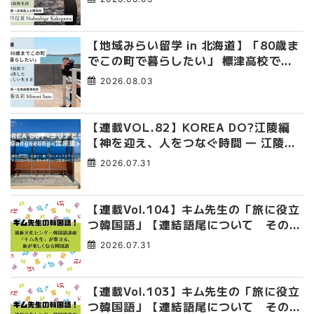
臭くて自由な高校生活
【地域みらい留学 in 北海道】「80歳ま
でこの町で暮らしたい」 標津高校で踏
み出した、私らしい生き方
2026.08.03
【連載VOL.82】KOREA DO?江陵編
【神を迎え、人をつなぐ時間 ― 江陵端
午祭 】
2026.07.31
【連載Vol.104】キム先生の「旅に役立
つ韓国語」【連結語尾について その
4】
2026.07.31
【連載Vol.103】キム先生の「旅に役立
つ韓国語」【連結語尾について その