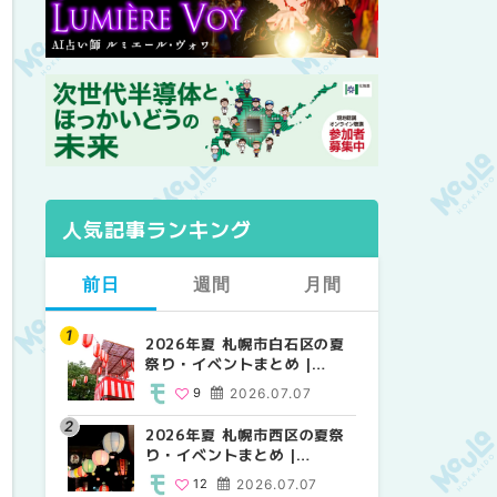
人気記事ランキング
前日
週間
月間
2026年夏 札幌市白石区の夏
2026年夏 札幌市西区の夏祭
【2026年最新】札幌のおすす
祭り・イベントまとめ |
り・イベントまとめ |
めビアガーデン｜オープン日
MouLa HOKKAIDO
MouLa HOKKAIDO
順に徹底紹介！大通公園から
9
2026.07.07
12
24
2026.07.07
2026.06.19
穴場テラスまで | MouLa
HOKKAIDO
2026年夏 札幌市西区の夏祭
【2026年最新】札幌のおすす
2026年夏 札幌市北区の夏祭
り・イベントまとめ |
めビアガーデン｜オープン日
り・イベントまとめ |
MouLa HOKKAIDO
順に徹底紹介！大通公園から
MouLa HOKKAIDO
12
2026.07.07
24
9
2026.07.07
2026.06.19
穴場テラスまで | MouLa