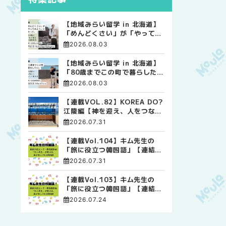
【地域みらい留学 in 北海道】
「めんどくさい」が「やってみ
よう」に変わった。 十勝の風
2026.08.03
に吹かれて走る、僕の泥臭くて
自由な高校生活
【地域みらい留学 in 北海道】
「80歳までこの町で暮らした
い」 標津高校で踏み出した、
2026.08.03
私らしい生き方
【連載VOL.82】KOREA DO?
江陵編【神を迎え、人をつなぐ
時間 ― 江陵端午祭 】
2026.07.31
【連載Vol.104】キム先生の
「旅に役立つ韓国語」【連結語
尾について その4】
2026.07.31
【連載Vol.103】キム先生の
「旅に役立つ韓国語」【連結語
尾について その3】
2026.07.24