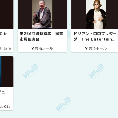
C in
第256回道新寄席 柳亭
ドリアン・ロロブリジー
市馬独演会
ダ The Entertainm
nt!! 20th Anniversar
taru
共済ホール
共済ホール
y Special
デュ
 小ホール