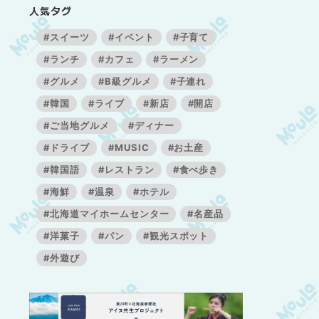
人気タグ
#スイーツ
#イベント
#子育て
#ランチ
#カフェ
#ラーメン
#グルメ
#B級グルメ
#子連れ
#韓国
#ライブ
#新店
#開店
#ご当地グルメ
#ディナー
#ドライブ
#MUSIC
#お土産
#韓国語
#レストラン
#食べ歩き
#海鮮
#温泉
#ホテル
#北海道マイホームセンター
#名産品
#洋菓子
#パン
#観光スポット
#外遊び