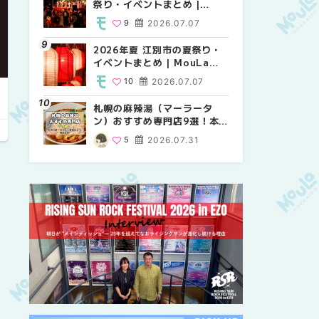
祭り・イベントまとめ |
り・イベントまとめ |
祭り・イベントまとめ |
MouLa HOKKAIDO
MouLa HOKKAIDO
MouLa HOKKAIDO
9
2026.07.07
8
9
2026.07.07
2026.07.07
2026年夏 江別市の夏祭り・
2026年夏 札幌市中央区の夏
【新千歳空港】新カードラウ
イベントまとめ | MouLa
祭り・イベントまとめ |
ンジが開業。「SUPER
HOKKAIDO
MouLa HOKKAIDO
LOUNGE ANNEX（スーパー
10
2026.07.07
9
18
2026.07.07
2025.08.13
ラウンジアネックス）」をご
紹介！！ | MouLa
e
札幌の麻辣湯（マーラータ
2026年夏 恵庭市・千歳市の
2026年夏 札幌市南区の夏祭
HOKKAIDO
ン）おすすめ専門店9選！本
夏祭り・イベントまとめ |
り・イベントまとめ |
場の量り売りから最新店まで
MouLa HOKKAIDO
MouLa HOKKAIDO
5
2026.07.31
9
8
2026.07.07
2026.07.07
徹底比較 | MouLa
HOKKAIDO