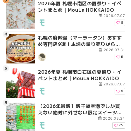
2026年夏 札幌市南区の夏祭り・イベ
2026年夏 札幌市北区
2026年夏 札幌市西区
ントまとめ | MouLa HOKKAIDO
ントまとめ | MouLa H
ントまとめ | MouLa H
2026.07.07
8
札幌の麻辣湯（マーラータン）おすす
2026年夏 札幌市手稲
2026年夏 札幌市白石
め専門店9選！本場の量り売りから最
ベントまとめ | MouLa 
ベントまとめ | MouLa 
新店まで徹底比較 | MouLa
2026.07.31
HOKKAIDO
5
2026年夏 札幌市白石区の夏祭り・イ
2026年夏 札幌市白石
2026年夏 札幌市手稲
ベントまとめ | MouLa HOKKAIDO
ベントまとめ | MouLa 
ベントまとめ | MouLa 
2026.07.07
9
【2026年最新】新千歳空港でしか買
2026年夏 札幌市南区
2026年夏 札幌市清田
えない絶対に外せない限定スイーツ・
ントまとめ | MouLa H
ベントまとめ | MouLa 
焼き菓子18選 | MouLa HOKKAIDO
2026.03.24
25