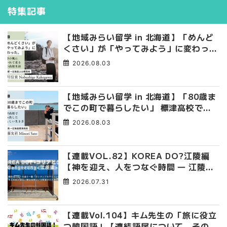
特集記事
【地域みらい留学 in 北海道】「めんど
くさい」が「やってみよう」に変わっ
た。 十勝の風に吹かれて走る、僕の泥
2026.08.03
臭くて自由な高校生活
【地域みらい留学 in 北海道】「80歳ま
でこの町で暮らしたい」 標津高校で踏
み出した、私らしい生き方
2026.08.03
【連載VOL.82】KOREA DO?江陵編
【神を迎え、人をつなぐ時間 ― 江陵端
午祭 】
2026.07.31
【連載Vol.104】キム先生の「旅に役立
つ韓国語」【連結語尾について その