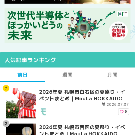
人気記事ランキング
前日
週間
月間
2026年夏 札幌市白石区の夏祭り・イ
2026年夏 札幌市西区
【2026年最新】札幌
ベントまとめ | MouLa HOKKAIDO
ントまとめ | MouLa H
ガーデン｜オープン日
大通公園から穴場テラスまで
2026.07.07
HOKKAIDO
9
2026年夏 札幌市西区の夏祭り・イベ
【2026年最新】札幌
2026年夏 札幌市北区
ントまとめ | MouLa HOKKAIDO
ガーデン｜オープン日
ントまとめ | MouLa H