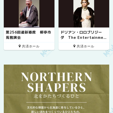
第256回道新寄席 柳亭市
ドリアン・ロロブリジー
馬独演会
ダ The Entertainmen
t!! 20th Anniversary S
共済ホール
共済ホール
pecial