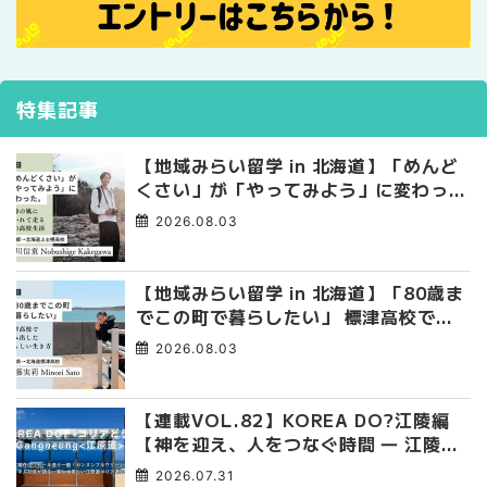
特集記事
【地域みらい留学 in 北海道】「めんど
くさい」が「やってみよう」に変わっ
た。 十勝の風に吹かれて走る、僕の泥
2026.08.03
臭くて自由な高校生活
【地域みらい留学 in 北海道】「80歳ま
でこの町で暮らしたい」 標津高校で踏
み出した、私らしい生き方
2026.08.03
【連載VOL.82】KOREA DO?江陵編
【神を迎え、人をつなぐ時間 ― 江陵端
午祭 】
2026.07.31