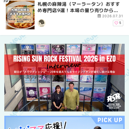
札幌の麻辣湯（マーラータン）おすす
2026年夏 恵庭市・千
2026年夏 札幌市南区
め専門店9選！本場の量り売りから最
イベントまとめ | MouL
ントまとめ | MouLa H
新店まで徹底比較 | MouLa
2026.07.31
HOKKAIDO
5