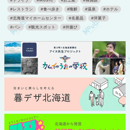
#ドライブ
#MUSIC
#お土産
#韓国語
#レストラン
#食べ歩き
#海鮮
#温泉
#ホテル
#北海道マイホームセンター
#名産品
#洋菓子
#パン
#観光スポット
#外遊び