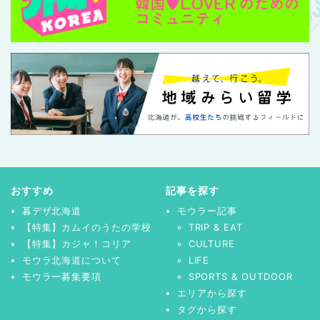
おすすめ
記事を探す
暮デザ北海道
モウラー記事
【特集】カムイのうたの学校
TRIP & EAT
【特集】カジャ！コリア
CULTURE
モウラ北海道について
LIFE
モウラー募集要項
SPORTS & OUTDOOR
エリアから探す
タグから探す