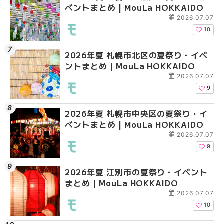
ベントまとめ | MouLa HOKKAIDO
ベントまとめ | MouLa 
ベントまとめ | MouLa 
2026.07.07
10
2026年夏 札幌市北区の夏祭り・イベ
2026年夏 札幌市豊平
札幌の麻辣湯（マーラ
ントまとめ | MouLa HOKKAIDO
ベントまとめ | MouLa 
め専門店6選！本場の量
新店まで徹底比較 | Mo
2026.07.07
HOKKAIDO
9
2026年夏 札幌市中央区の夏祭り・イ
2026年夏 札幌市南区
2026年夏 札幌市豊平
ベントまとめ | MouLa HOKKAIDO
ントまとめ | MouLa H
ベントまとめ | MouLa 
2026.07.07
9
2026年夏 江別市の夏祭り・イベント
2026年夏 札幌市中央
【新千歳空港】新カー
まとめ | MouLa HOKKAIDO
ベントまとめ | MouLa 
業。「SUPER LOUNG
ーパーラウンジアネッ
2026.07.07
介！！ | MouLa HOKK
10