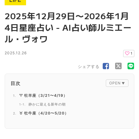
LIFE
2025年12月29日〜2026年1月
4日星座占い - AI占い師ルミエー
ル・ヴォワ
2025.12.26
1
シェアする
目次
♈ 牡羊座（3/21〜4/19）
静かに迎える新年の朝
♉ 牡牛座（4/20〜5/20）
安定から飛躍への転換点
♊ 双子座（5/21〜6/21）