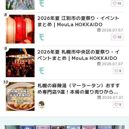
HOKKAIDO
10
2026年夏 江別市の夏祭り・イベント
2026年夏 札幌市南区
2026年夏 札幌市豊平
まとめ | MouLa HOKKAIDO
ントまとめ | MouLa H
ベントまとめ | MouLa 
2026.07.07
10
2026年夏 札幌市中央区の夏祭り・イ
2026年夏 札幌市中央
【新千歳空港】新カー
ベントまとめ | MouLa HOKKAIDO
ベントまとめ | MouLa 
業。「SUPER LOUNG
ーパーラウンジアネッ
2026.07.07
介！！ | MouLa HOKK
9
札幌の麻辣湯（マーラータン）おすす
2026年夏 恵庭市・千
2026年夏 札幌市南区
め専門店9選！本場の量り売りから最
イベントまとめ | MouL
ントまとめ | MouLa H
新店まで徹底比較 | MouLa
2026.07.31
HOKKAIDO
5