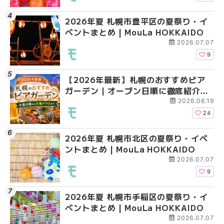
2026年夏 札幌市豊平区の夏祭り・イ
2026年夏 札幌市手稲
2026年夏 札幌市西区
ベントまとめ | MouLa HOKKAIDO
ベントまとめ | MouLa 
ントまとめ | MouLa H
2026.07.07
9
【2026年最新】札幌のおすすめビア
2026年夏 札幌市北区
2026年夏 札幌市手稲
ガーデン｜オープン日順に徹底紹介！
ントまとめ | MouLa H
ベントまとめ | MouLa 
大通公園から穴場テラスまで | MouLa
2026.06.19
HOKKAIDO
24
2026年夏 札幌市北区の夏祭り・イベ
2026年夏 札幌市清田
2026年夏 札幌市清田
ントまとめ | MouLa HOKKAIDO
ベントまとめ | MouLa 
ベントまとめ | MouLa 
2026.07.07
9
2026年夏 札幌市手稲区の夏祭り・イ
2026年夏 札幌市豊平
札幌の麻辣湯（マーラ
ベントまとめ | MouLa HOKKAIDO
ベントまとめ | MouLa 
め専門店6選！本場の量
新店まで徹底比較 | Mo
2026.07.07