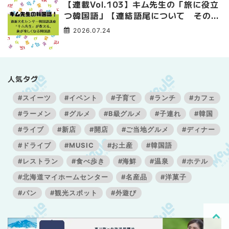
【連載Vol.103】キム先生の「旅に役立
つ韓国語」【連結語尾について その
3】
2026.07.24
人気タグ
#スイーツ
#イベント
#子育て
#ランチ
#カフェ
#ラーメン
#グルメ
#B級グルメ
#子連れ
#韓国
#ライブ
#新店
#開店
#ご当地グルメ
#ディナー
#ドライブ
#MUSIC
#お土産
#韓国語
#レストラン
#食べ歩き
#海鮮
#温泉
#ホテル
#北海道マイホームセンター
#名産品
#洋菓子
#パン
#観光スポット
#外遊び