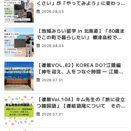
くさい」が「やってみよう」に変わっ
た。 十勝の風に吹かれて走る、僕の泥
2026.08.03
臭くて自由な高校生活
【地域みらい留学 in 北海道】「80歳ま
でこの町で暮らしたい」 標津高校で踏
み出した、私らしい生き方
2026.08.03
【連載VOL.82】KOREA DO?江陵編
【神を迎え、人をつなぐ時間 ― 江陵端
午祭 】
2026.07.31
【連載Vol.104】キム先生の「旅に役立
つ韓国語」【連結語尾について その
4】
2026.07.31