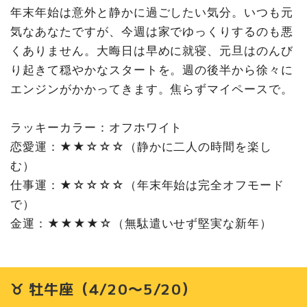
誕生月前夜、エネルギーが高まる
年末年始は意外と静かに過ごしたい気分。いつも元
♓ 魚座（2/19〜3/20）
気なあなたですが、今週は家でゆっくりするのも悪
夢と現実が交差する年越し
くありません。大晦日は早めに就寝、元旦はのんび
り起きて穏やかなスタートを。週の後半から徐々に
エンジンがかかってきます。焦らずマイペースで。
ラッキーカラー：オフホワイト
恋愛運：★★☆☆☆（静かに二人の時間を楽し
む）
仕事運：★☆☆☆☆（年末年始は完全オフモード
で）
金運：★★★★☆（無駄遣いせず堅実な新年）
♉ 牡牛座（4/20〜5/20）