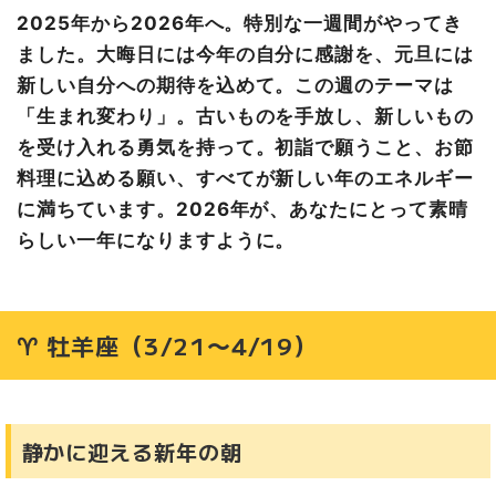
新年の賑わいの中心で
2025年から2026年へ。特別な一週間がやってき
♋ 蟹座（6/22〜7/22）
ました。大晦日には今年の自分に感謝を、元旦には
家族の絆が深まる年末年始
新しい自分への期待を込めて。この週のテーマは
♌ 獅子座（7/23〜8/22）
「生まれ変わり」。古いものを手放し、新しいもの
輝きを休める静かな年越し
を受け入れる勇気を持って。初詣で願うこと、お節
♍ 乙女座（8/23〜9/22）
料理に込める願い、すべてが新しい年のエネルギー
完璧な計画が実を結ぶ
に満ちています。2026年が、あなたにとって素晴
♎ 天秤座（9/23〜10/23）
らしい一年になりますように。
決断の後の迷い
♏ 蠍座（10/24〜11/22）
静寂から動き出す時
♈ 牡羊座（3/21〜4/19）
♐ 射手座（11/23〜12/21）
新年の風に乗って再び飛ぶ
♑ 山羊座（12/22〜1/19）
静かに迎える新年の朝
誕生月パワー最強の年末年始
♒ 水瓶座（1/20〜2/18）