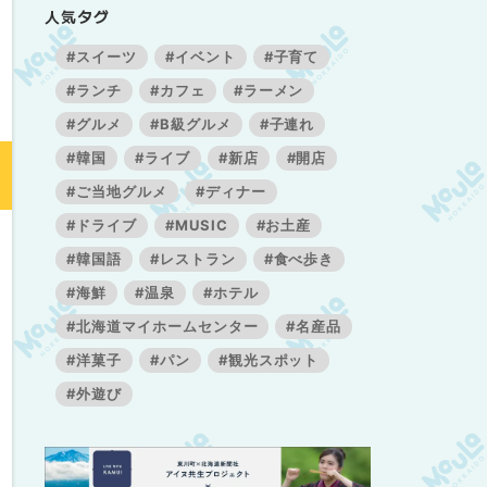
人気タグ
#スイーツ
#イベント
#子育て
#ランチ
#カフェ
#ラーメン
#グルメ
#B級グルメ
#子連れ
#韓国
#ライブ
#新店
#開店
#ご当地グルメ
#ディナー
#ドライブ
#MUSIC
#お土産
#韓国語
#レストラン
#食べ歩き
#海鮮
#温泉
#ホテル
#北海道マイホームセンター
#名産品
#洋菓子
#パン
#観光スポット
#外遊び