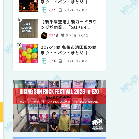
祭り・イベントまとめ |
祭り・イベントまとめ |
しか買えない絶対に外せない
MouLa HOKKAIDO
MouLa HOKKAIDO
限定スイーツ・焼き菓子18選
9
2026.07.07
9
25
2026.07.07
2026.03.24
| MouLa HOKKAIDO
【新千歳空港】新カードラウ
2026年夏 札幌市中央区の夏
【新千歳空港】新カードラウ
ンジが開業。「SUPER
祭り・イベントまとめ |
ンジが開業。「SUPER
LOUNGE ANNEX（スーパー
MouLa HOKKAIDO
LOUNGE ANNEX（スーパー
18
2025.08.13
9
18
2026.07.07
2025.08.13
ラウンジアネックス）」をご
ラウンジアネックス）」をご
紹介！！ | MouLa
紹介！！ | MouLa
2026年夏 札幌市清田区の夏
2026年夏 恵庭市・千歳市の
2026年夏 札幌市豊平区の夏
HOKKAIDO
HOKKAIDO
祭り・イベントまとめ |
夏祭り・イベントまとめ |
祭り・イベントまとめ |
MouLa HOKKAIDO
MouLa HOKKAIDO
MouLa HOKKAIDO
6
2026.07.07
9
9
2026.07.07
2026.07.07