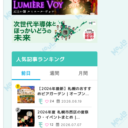
人気記事ランキング
前日
週間
月間
【2026年最新】札幌のおすす
【2026年最新】札幌のおすす
【2026年最新】札幌のおすす
めビアガーデン｜オープン日
めビアガーデン｜オープン日
めビアガーデン｜オープン日
順に徹底紹介！大通公園から
順に徹底紹介！大通公園から
順に徹底紹介！大通公園から
24
2026.06.19
24
24
2026.06.19
2026.06.19
穴場テラスまで | MouLa
穴場テラスまで | MouLa
穴場テラスまで | MouLa
HOKKAIDO
HOKKAIDO
HOKKAIDO
2026年夏 札幌市西区の夏祭
2026年夏 札幌市西区の夏祭
2026年夏 札幌市北区の夏祭
り・イベントまとめ |
り・イベントまとめ |
り・イベントまとめ |
MouLa HOKKAIDO
MouLa HOKKAIDO
MouLa HOKKAIDO
12
2026.07.07
12
9
2026.07.07
2026.07.07