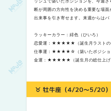
ッシュで築いたポジションを、今週さ
♓ 魚座（2/19〜3/20）
断が周囲の方向性を決める重要な場面
まだ浮上できない、深い海の底
出来事を引き寄せます。来週からはバ
ラッキーカラー：緋色（ひいろ）
恋愛運：★★★★★（誕生月ラストの
仕事運：★★★★☆（築いたポジショ
金運：★★★★★（誕生月の総仕上げ
♉ 牡牛座（4/20〜5/20