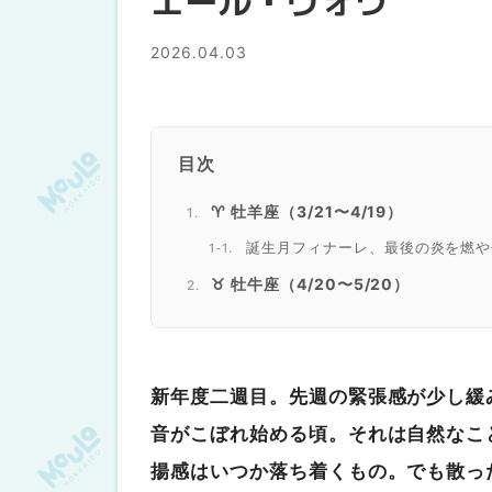
エール・ヴォワ
2026.04.03
目次
♈ 牡羊座（3/21〜4/19）
誕生月フィナーレ、最後の炎を燃や
♉ 牡牛座（4/20〜5/20）
春の大地が目覚める前夜
♊ 双子座（5/21〜6/21）
嵐の予感に落ち着かない心
新年度二週目。先週の緊張感が少し緩
♋ 蟹座（6/22〜7/22）
音がこぼれ始める頃。それは自然なこ
新年度疲れ、そっと休んで
揚感はいつか落ち着くもの。でも散っ