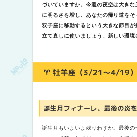
♌ 獅子座（7/23〜8/22）
づいていますか。今週の夜空は大きな
輝きの余韻で穏やかに
に明るさを増し、あなたの帰り道をそ
♍ 乙女座（8/23〜9/22）
双子座に移動するという大きな節目が
事務処理の鬼、覚醒
立て直しに使いましょう。新しい環境
♎ 天秤座（9/23〜10/23）
新しい人間関係に花が咲く
♏ 蠍座（10/24〜11/22）
♈ 牡羊座（3/21〜4/19
燃え尽きた翌朝の静けさ
♐ 射手座（11/23〜12/21）
矢が的を外す、そんな週もある
♑ 山羊座（12/22〜1/19）
誕生月フィナーレ、最後の炎
新しい地図が、少しずつ読めてくる
♒ 水瓶座（1/20〜2/18）
誕生月もいよいよ残りわずか。最後の
独自路線、加速する