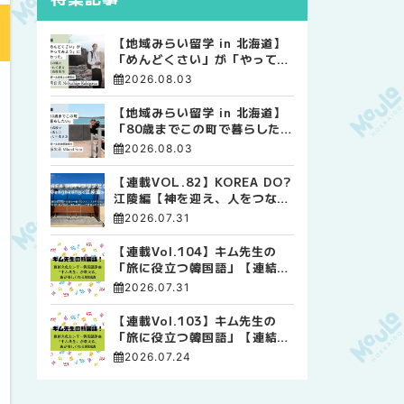
【地域みらい留学 in 北海道】
「めんどくさい」が「やってみ
よう」に変わった。 十勝の風
2026.08.03
に吹かれて走る、僕の泥臭くて
自由な高校生活
【地域みらい留学 in 北海道】
「80歳までこの町で暮らした
い」 標津高校で踏み出した、
2026.08.03
私らしい生き方
【連載VOL.82】KOREA DO?
江陵編【神を迎え、人をつなぐ
時間 ― 江陵端午祭 】
2026.07.31
【連載Vol.104】キム先生の
「旅に役立つ韓国語」【連結語
尾について その4】
2026.07.31
【連載Vol.103】キム先生の
「旅に役立つ韓国語」【連結語
尾について その3】
2026.07.24