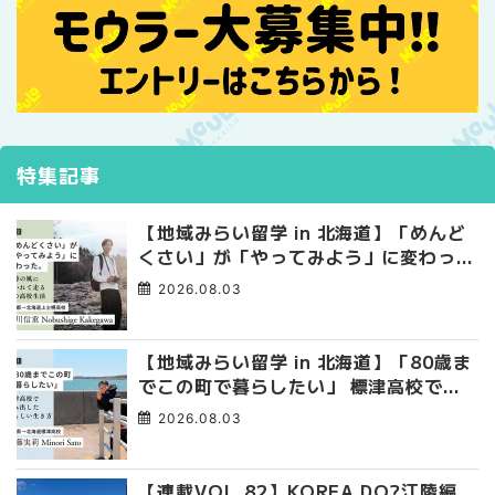
特集記事
【地域みらい留学 in 北海道】「めんど
くさい」が「やってみよう」に変わっ
た。 十勝の風に吹かれて走る、僕の泥
2026.08.03
臭くて自由な高校生活
【地域みらい留学 in 北海道】「80歳ま
でこの町で暮らしたい」 標津高校で踏
み出した、私らしい生き方
2026.08.03
【連載VOL.82】KOREA DO?江陵編