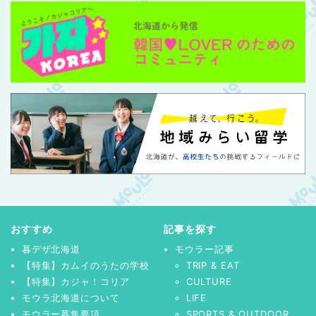
おすすめ
記事を探す
暮デザ北海道
モウラー記事
【特集】カムイのうたの学校
TRIP & EAT
【特集】カジャ！コリア
CULTURE
モウラ北海道について
LIFE
モウラー募集要項
SPORTS & OUTDOOR