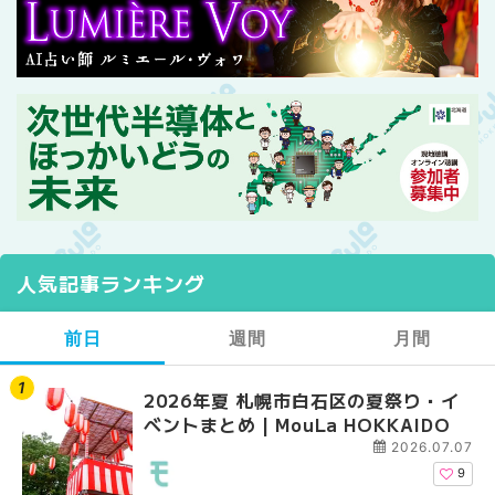
人気記事ランキング
前日
週間
月間
2026年夏 札幌市白石区の夏祭り・イ
2026年夏 札幌市西区
【2026年最新】札幌
ベントまとめ | MouLa HOKKAIDO
ントまとめ | MouLa H
ガーデン｜オープン日
大通公園から穴場テラスまで
2026.07.07
HOKKAIDO
9