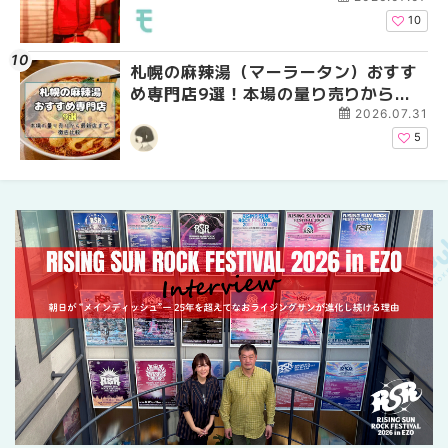
介！！ | MouLa HOKK
10
札幌の麻辣湯（マーラータン）おすす
2026年夏 恵庭市・千
2026年夏 札幌市南区
め専門店9選！本場の量り売りから最
イベントまとめ | MouL
ントまとめ | MouLa H
新店まで徹底比較 | MouLa
2026.07.31
HOKKAIDO
5