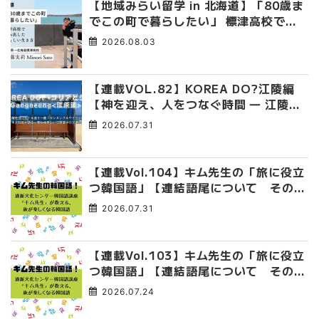
【地域みらい留学 in 北海道】「80歳ま
でこの町で暮らしたい」 標津高校で踏
み出した、私らしい生き方
2026.08.03
【連載VOL.82】KOREA DO?江陵編
【神を迎え、人をつなぐ時間 ― 江陵端
午祭 】
2026.07.31
【連載Vol.104】キム先生の「旅に役立
つ韓国語」【連結語尾について その
4】
2026.07.31
【連載Vol.103】キム先生の「旅に役立
つ韓国語」【連結語尾について その
3】
2026.07.24