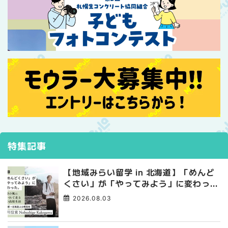
特集記事
【地域みらい留学 in 北海道】「めんど
くさい」が「やってみよう」に変わっ
た。 十勝の風に吹かれて走る、僕の泥
2026.08.03
臭くて自由な高校生活