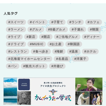
人気タグ
#スイーツ
#イベント
#子育て
#ランチ
#カフェ
#ラーメン
#グルメ
#B級グルメ
#子連れ
#韓国
#ライブ
#新店
#開店
#ご当地グルメ
#ディナー
#ドライブ
#MUSIC
#お土産
#韓国語
#レストラン
#食べ歩き
#海鮮
#温泉
#ホテル
#北海道マイホームセンター
#名産品
#洋菓子
#パン
#観光スポット
#外遊び