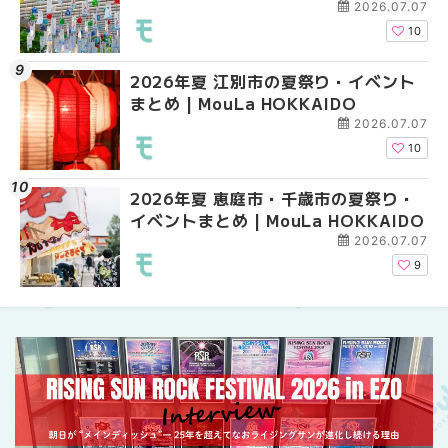
2026.07.07
10
2026年夏 江別市の夏祭り・イベント
2026年夏 札幌市南区
2026年夏 札幌市南区
まとめ | MouLa HOKKAIDO
ントまとめ | MouLa H
ントまとめ | MouLa H
2026.07.07
10
2026年夏 恵庭市・千歳市の夏祭り・
札幌の麻辣湯（マーラ
札幌の麻辣湯（マーラ
イベントまとめ | MouLa HOKKAIDO
め専門店9選！本場の量
め専門店6選！本場の量
新店まで徹底比較 | Mo
新店まで徹底比較 | Mo
2026.07.07
HOKKAIDO
HOKKAIDO
9