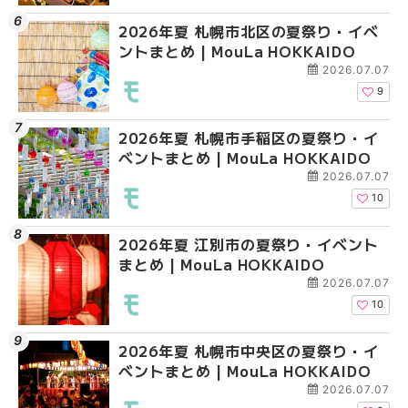
2026年夏 札幌市北区の夏祭り・イベ
2026年夏 札幌市清田
2026年夏 札幌市清田
ントまとめ | MouLa HOKKAIDO
ベントまとめ | MouLa 
ベントまとめ | MouLa 
2026.07.07
9
2026年夏 札幌市手稲区の夏祭り・イ
2026年夏 札幌市豊平
札幌の麻辣湯（マーラ
ベントまとめ | MouLa HOKKAIDO
ベントまとめ | MouLa 
め専門店6選！本場の量
新店まで徹底比較 | Mo
2026.07.07
HOKKAIDO
10
2026年夏 江別市の夏祭り・イベント
2026年夏 札幌市南区
2026年夏 札幌市豊平
まとめ | MouLa HOKKAIDO
ントまとめ | MouLa H
ベントまとめ | MouLa 
2026.07.07
10
2026年夏 札幌市中央区の夏祭り・イ
2026年夏 札幌市中央
【新千歳空港】新カー
ベントまとめ | MouLa HOKKAIDO
ベントまとめ | MouLa 
業。「SUPER LOUNG
ーパーラウンジアネッ
2026.07.07