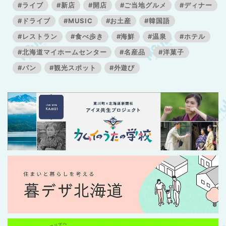
#ライブ
#新店
#開店
#ご当地グルメ
#ディナー
#ドライブ
#MUSIC
#お土産
#韓国語
#レストラン
#食べ歩き
#海鮮
#温泉
#ホテル
#北海道マイホームセンター
#名産品
#洋菓子
#パン
#観光スポット
#外遊び