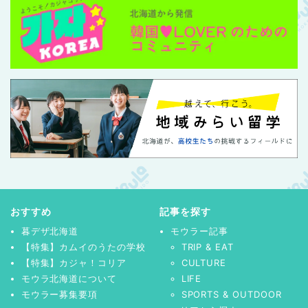
おすすめ
記事を探す
暮デザ北海道
モウラー記事
【特集】カムイのうたの学校
TRIP & EAT
【特集】カジャ！コリア
CULTURE
モウラ北海道について
LIFE
モウラー募集要項
SPORTS & OUTDOOR