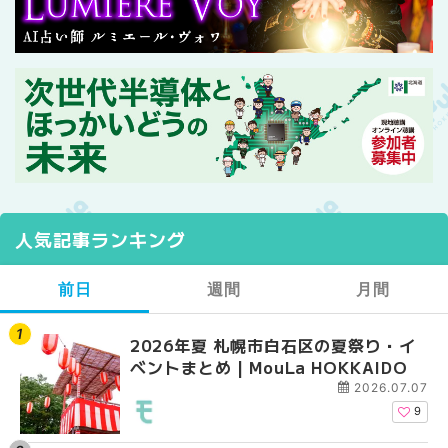
人気記事ランキング
前日
週間
月間
2026年夏 札幌市白石区の夏祭り・イ
2026年夏 札幌市西区
【2026年最新】札幌
ベントまとめ | MouLa HOKKAIDO
ントまとめ | MouLa H
ガーデン｜オープン日
大通公園から穴場テラスまで
2026.07.07
HOKKAIDO
9