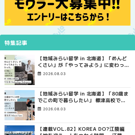
特集記事
【地域みらい留学 in 北海道】「めんど
くさい」が「やってみよう」に変わっ
た。 十勝の風に吹かれて走る、僕の泥
2026.08.03
臭くて自由な高校生活
【地域みらい留学 in 北海道】「80歳ま
でこの町で暮らしたい」 標津高校で踏
み出した、私らしい生き方
2026.08.03
【連載VOL.82】KOREA DO?江陵編