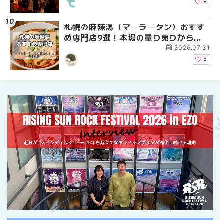
介！！ | MouLa HOKK
9
札幌の麻辣湯（マーラータン）おすす
2026年夏 恵庭市・千
2026年夏 札幌市南区
め専門店9選！本場の量り売りから最
イベントまとめ | MouL
ントまとめ | MouLa H
新店まで徹底比較 | MouLa
2026.07.31
HOKKAIDO
5