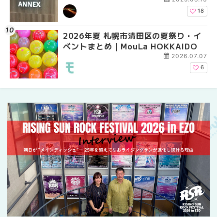
介！！ | MouLa HOKKAIDO
介！！ | MouLa HOKK
18
2026年夏 札幌市清田区の夏祭り・イ
2026年夏 恵庭市・千
2026年夏 札幌市豊平
ベントまとめ | MouLa HOKKAIDO
イベントまとめ | MouL
ベントまとめ | MouLa 
2026.07.07
6