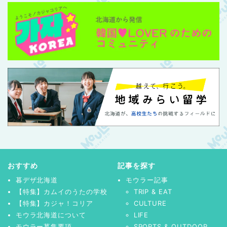
おすすめ
記事を探す
暮デザ北海道
モウラー記事
【特集】カムイのうたの学校
TRIP & EAT
【特集】カジャ！コリア
CULTURE
モウラ北海道について
LIFE
モウラー募集要項
SPORTS & OUTDOOR