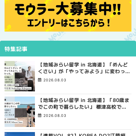
特集記事
【地域みらい留学 in 北海道】「めんど
くさい」が「やってみよう」に変わっ
た。 十勝の風に吹かれて走る、僕の泥
2026.08.03
臭くて自由な高校生活
【地域みらい留学 in 北海道】「80歳ま
でこの町で暮らしたい」 標津高校で踏
み出した、私らしい生き方
2026.08.03
【連載VOL.82】KOREA DO?江陵編