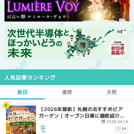
人気記事ランキング
前日
週間
月間
【2026年最新】札幌のおすすめビア
【2026年最新】札幌
【2026年最新】札幌
ガーデン｜オープン日順に徹底紹介！
ガーデン｜オープン日
ガーデン｜オープン日
大通公園から穴場テラスまで | MouLa
大通公園から穴場テラスまで
大通公園から穴場テラスまで
2026.06.19
HOKKAIDO
HOKKAIDO
HOKKAIDO
24