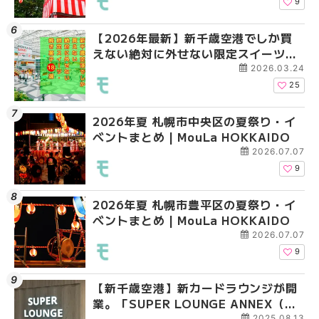
9
【2026年最新】新千歳空港でしか買
2026年夏 札幌市南区
2026年夏 札幌市清田
えない絶対に外せない限定スイーツ・
ントまとめ | MouLa H
ベントまとめ | MouLa 
焼き菓子18選 | MouLa HOKKAIDO
2026.03.24
25
2026年夏 札幌市中央区の夏祭り・イ
2026年夏 札幌市清田
札幌の麻辣湯（マーラ
ベントまとめ | MouLa HOKKAIDO
ベントまとめ | MouLa 
め専門店6選！本場の量
新店まで徹底比較 | Mo
2026.07.07
HOKKAIDO
9
2026年夏 札幌市豊平区の夏祭り・イ
2026年夏 札幌市豊平
【2026年最新】新千
ベントまとめ | MouLa HOKKAIDO
ベントまとめ | MouLa 
えない絶対に外せない
焼き菓子18選 | MouLa
2026.07.07
9
【新千歳空港】新カードラウンジが開
2026年夏 札幌市中央
【新千歳空港】新カー
業。「SUPER LOUNGE ANNEX（ス
ベントまとめ | MouLa 
業。「SUPER LOUNG
ーパーラウンジアネックス）」をご紹
ーパーラウンジアネッ
2025.08.13