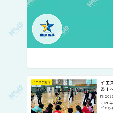
イエ
イエスタ通信
る！
2026
2026
グであ