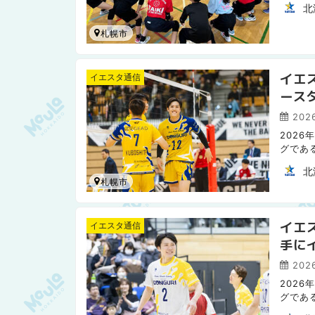
北
札幌市
イエ
イエスタ通信
ース
への
2026
2026
グであ
北
札幌市
イエ
イエスタ通信
手に
づく
202
2026
グであ