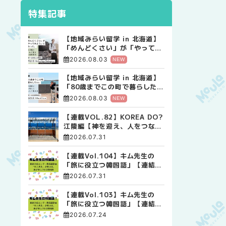
特集記事
【地域みらい留学 in 北海道】
「めんどくさい」が「やってみ
よう」に変わった。 十勝の風
2026.08.03
NEW
に吹かれて走る、僕の泥臭くて
自由な高校生活
【地域みらい留学 in 北海道】
「80歳までこの町で暮らした
い」 標津高校で踏み出した、
2026.08.03
NEW
私らしい生き方
【連載VOL.82】KOREA DO?
江陵編【神を迎え、人をつなぐ
時間 ― 江陵端午祭 】
2026.07.31
【連載Vol.104】キム先生の
「旅に役立つ韓国語」【連結語
尾について その4】
2026.07.31
【連載Vol.103】キム先生の
「旅に役立つ韓国語」【連結語
尾について その3】
2026.07.24