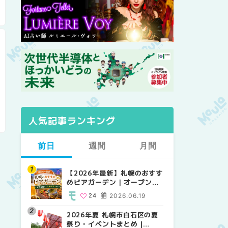
人気記事ランキング
前日
週間
月間
【2026年最新】札幌のおすす
【2026年最新】札幌のおすす
【2026年最新】札幌のおすす
めビアガーデン｜オープン日
めビアガーデン｜オープン日
めビアガーデン｜オープン日
順に徹底紹介！大通公園から
順に徹底紹介！大通公園から
順に徹底紹介！大通公園から
24
2026.06.19
24
24
2026.06.19
2026.06.19
穴場テラスまで | MouLa
穴場テラスまで | MouLa
穴場テラスまで | MouLa
HOKKAIDO
HOKKAIDO
HOKKAIDO
2026年夏 札幌市白石区の夏
2026年夏 札幌市西区の夏祭
2026年夏 札幌市北区の夏祭
祭り・イベントまとめ |
り・イベントまとめ |
り・イベントまとめ |