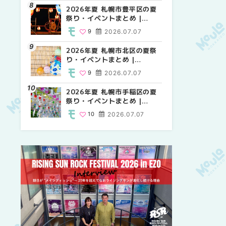
2026年夏 札幌市豊平区の夏
2026年夏 札幌市豊平区の夏
【2026年最新】新千歳空港で
祭り・イベントまとめ |
祭り・イベントまとめ |
しか買えない絶対に外せない
MouLa HOKKAIDO
MouLa HOKKAIDO
限定スイーツ・焼き菓子18選
9
2026.07.07
9
25
2026.07.07
2026.03.24
| MouLa HOKKAIDO
2026年夏 札幌市北区の夏祭
2026年夏 札幌市中央区の夏
【新千歳空港】新カードラウ
り・イベントまとめ |
祭り・イベントまとめ |
ンジが開業。「SUPER
MouLa HOKKAIDO
MouLa HOKKAIDO
LOUNGE ANNEX（スーパー
9
2026.07.07
9
18
2026.07.07
2025.08.13
ラウンジアネックス）」をご
紹介！！ | MouLa
2026年夏 札幌市手稲区の夏
2026年夏 恵庭市・千歳市の
2026年夏 札幌市豊平区の夏
HOKKAIDO
祭り・イベントまとめ |
夏祭り・イベントまとめ |
祭り・イベントまとめ |
MouLa HOKKAIDO
MouLa HOKKAIDO
MouLa HOKKAIDO
10
2026.07.07
9
9
2026.07.07
2026.07.07