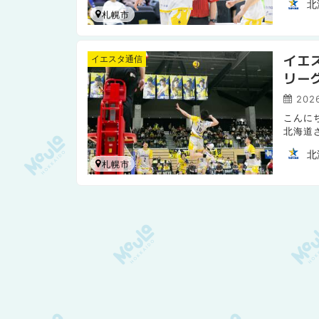
北
札幌市
イエス
イエスタ通信
リー
を紹
202
こんに
北海道
北
札幌市