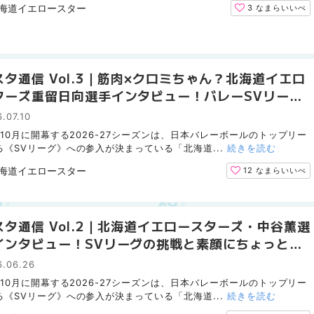
海道イエロースターズ マネージャー
3
なまらいいべ
スタ通信 Vol.3｜筋肉×クロミちゃん？北海道イエロ
ターズ重留日向選手インタビュー！バレーSVリーグ
挑戦と素顔
.07.10
年10月に開幕する2026-27シーズンは、日本バレーボールのトップリー
る《SVリーグ》への参入が決まっている「北海道...
続きを読む
海道イエロースターズ マネージャー
12
なまらいいべ
スタ通信 Vol.2｜北海道イエロースターズ・中谷薫選
インタビュー！SVリーグの挑戦と素顔にちょっと近
6.06.26
年10月に開幕する2026-27シーズンは、日本バレーボールのトップリー
る《SVリーグ》への参入が決まっている「北海道...
続きを読む