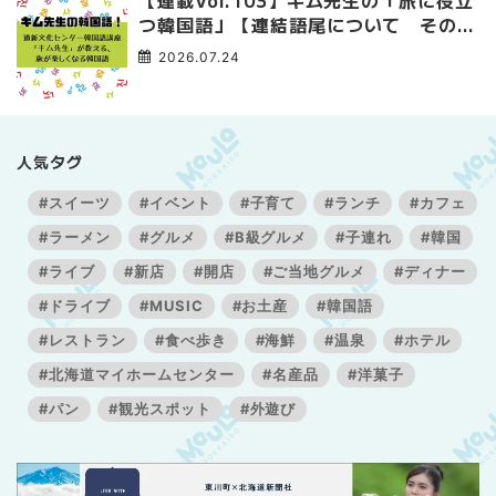
つ韓国語」【連結語尾について その
3】
2026.07.24
人気タグ
#スイーツ
#イベント
#子育て
#ランチ
#カフェ
#ラーメン
#グルメ
#B級グルメ
#子連れ
#韓国
#ライブ
#新店
#開店
#ご当地グルメ
#ディナー
#ドライブ
#MUSIC
#お土産
#韓国語
#レストラン
#食べ歩き
#海鮮
#温泉
#ホテル
#北海道マイホームセンター
#名産品
#洋菓子
#パン
#観光スポット
#外遊び