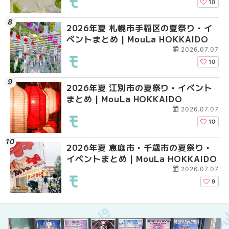
10
2026年夏 札幌市手稲区の夏祭り・イ
2026年夏 札幌市中央
2026年夏 札幌市東区
ベントまとめ | MouLa HOKKAIDO
ベントまとめ | MouLa 
ントまとめ | MouLa H
2026.07.07
10
2026年夏 江別市の夏祭り・イベント
2026年夏 札幌市南区
2026年夏 札幌市南区
まとめ | MouLa HOKKAIDO
ントまとめ | MouLa H
ントまとめ | MouLa H
2026.07.07
10
2026年夏 恵庭市・千歳市の夏祭り・
札幌の麻辣湯（マーラ
札幌の麻辣湯（マーラ
イベントまとめ | MouLa HOKKAIDO
め専門店9選！本場の量
め専門店6選！本場の量
新店まで徹底比較 | Mo
新店まで徹底比較 | Mo
2026.07.07
HOKKAIDO
HOKKAIDO
9