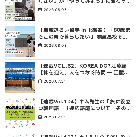
くさい」が「やってみよう」に変わっ
た。 十勝の風に吹かれて走る、僕の泥
2026.08.03
臭くて自由な高校生活
【地域みらい留学 in 北海道】「80歳ま
でこの町で暮らしたい」 標津高校で踏
み出した、私らしい生き方
2026.08.03
【連載VOL.82】KOREA DO?江陵編
【神を迎え、人をつなぐ時間 ― 江陵端
午祭 】
2026.07.31
【連載Vol.104】キム先生の「旅に役立
つ韓国語」【連結語尾について その
4】
2026.07.31
【連載Vol.103】キム先生の「旅に役立