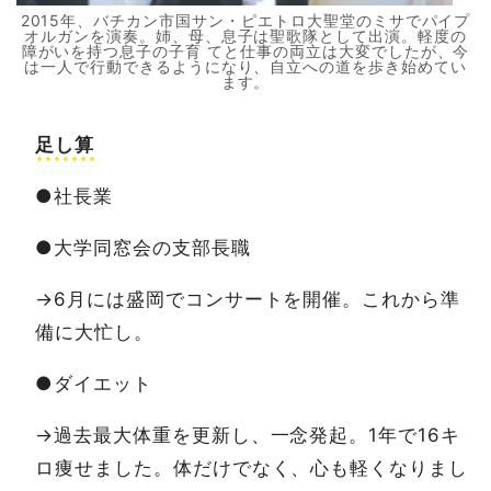
2015年、バチカン市国サン・ピエトロ大聖堂のミサでパイプ
オルガンを演奏。姉、母、息子は聖歌隊として出演。軽度の
障がいを持つ息子の子育 てと仕事の両立は大変でしたが、今
は一人で行動できるようになり、自立への道を歩き始めてい
ます。
足し算
●社長業
●大学同窓会の支部長職
→6月には盛岡でコンサートを開催。これから準
備に大忙し。
●ダイエット
→過去最大体重を更新し、一念発起。1年で16キ
ロ痩せました。体だけでなく、心も軽くなりまし