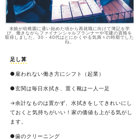
末娘が幼稚園に通い始めた頃から再就職に向けて簿記を学
び、働きながらファイナンシャルプランナーや宅建の資格を
取得しました。30 - 40代はとにかくやる気満々の時期でした
ね。
足し算
●雇われない働き方にシフト（起業）
●玄関は毎日水拭き、置く靴は一人一足
→余計なものは置かず、水拭きをしてきれいにし
ておくと気持ちがいい！家の価値も上がる気がし
ます。
●歯のクリーニング