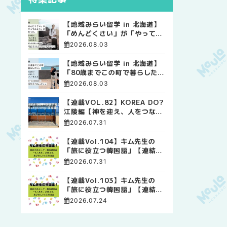
【地域みらい留学 in 北海道】
「めんどくさい」が「やってみ
よう」に変わった。 十勝の風
2026.08.03
に吹かれて走る、僕の泥臭くて
自由な高校生活
【地域みらい留学 in 北海道】
「80歳までこの町で暮らした
い」 標津高校で踏み出した、
2026.08.03
私らしい生き方
【連載VOL.82】KOREA DO?
江陵編【神を迎え、人をつなぐ
時間 ― 江陵端午祭 】
2026.07.31
【連載Vol.104】キム先生の
「旅に役立つ韓国語」【連結語
尾について その4】
2026.07.31
【連載Vol.103】キム先生の
「旅に役立つ韓国語」【連結語
尾について その3】
2026.07.24