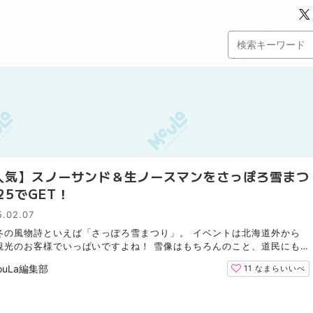
人気】スノーサンド＆生ノースマンをさっぽろ雪まつ
25でGET！
5.02.07
冬の風物詩といえば「さっぽろ雪まつり」。 イベントは北海道外から
観光のお客様でいっぱいですよね！ 雪像はもちろんのこと、道民にも
スイーツが期間限定で出店しているのでご紹介します♪ SN...
ouLa編集部
11
なまらいいべ