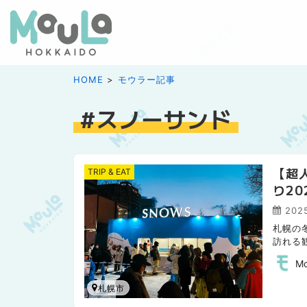
HOME
モウラー記事
スノーサンド
【超
TRIP & EAT
り20
202
札幌の
訪れる
人気の
M
札幌市