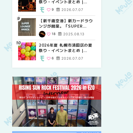
祭り・イベントまとめ |
祭り・イベントまとめ |
しか買えない絶対に外せない
MouLa HOKKAIDO
MouLa HOKKAIDO
限定スイーツ・焼き菓子18選
9
2026.07.07
9
25
2026.07.07
2026.03.24
| MouLa HOKKAIDO
【新千歳空港】新カードラウ
2026年夏 札幌市中央区の夏
【新千歳空港】新カードラウ
ンジが開業。「SUPER
祭り・イベントまとめ |
ンジが開業。「SUPER
LOUNGE ANNEX（スーパー
MouLa HOKKAIDO
LOUNGE ANNEX（スーパー
18
2025.08.13
9
18
2026.07.07
2025.08.13
ラウンジアネックス）」をご
ラウンジアネックス）」をご
紹介！！ | MouLa
紹介！！ | MouLa
2026年夏 札幌市清田区の夏
2026年夏 恵庭市・千歳市の
2026年夏 札幌市豊平区の夏
HOKKAIDO
HOKKAIDO
祭り・イベントまとめ |
夏祭り・イベントまとめ |
祭り・イベントまとめ |
MouLa HOKKAIDO
MouLa HOKKAIDO
MouLa HOKKAIDO
6
2026.07.07
9
9
2026.07.07
2026.07.07