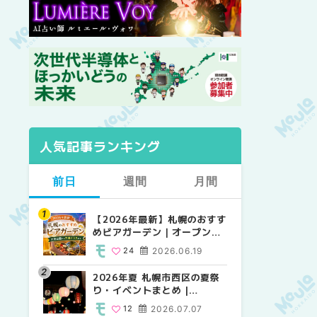
人気記事ランキング
前日
週間
月間
【2026年最新】札幌のおすす
【2026年最新】札幌のおすす
【2026年最新】札幌のおすす
めビアガーデン｜オープン日
めビアガーデン｜オープン日
めビアガーデン｜オープン日
順に徹底紹介！大通公園から
順に徹底紹介！大通公園から
順に徹底紹介！大通公園から
24
2026.06.19
24
24
2026.06.19
2026.06.19
穴場テラスまで | MouLa
穴場テラスまで | MouLa
穴場テラスまで | MouLa
HOKKAIDO
HOKKAIDO
HOKKAIDO
2026年夏 札幌市西区の夏祭
2026年夏 札幌市西区の夏祭
2026年夏 札幌市北区の夏祭
り・イベントまとめ |
り・イベントまとめ |
り・イベントまとめ |
MouLa HOKKAIDO
MouLa HOKKAIDO
MouLa HOKKAIDO
12
2026.07.07
12
9
2026.07.07
2026.07.07