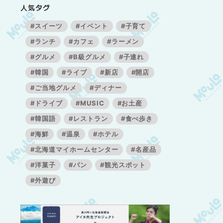
人気タグ
#スイーツ
#イベント
#子育て
#ランチ
#カフェ
#ラーメン
#グルメ
#B級グルメ
#子連れ
#韓国
#ライブ
#新店
#開店
#ご当地グルメ
#ディナー
#ドライブ
#MUSIC
#お土産
#韓国語
#レストラン
#食べ歩き
#海鮮
#温泉
#ホテル
#北海道マイホームセンター
#名産品
#洋菓子
#パン
#観光スポット
#外遊び