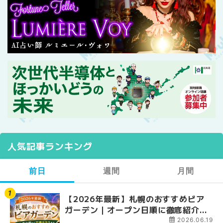
人気記事ランキング
前日
週間
月間
【2026年最新】札幌のおすすめビア
【2026年最新】札幌
【2026年最新】札幌
ガーデン｜オープン日順に徹底紹介！
ガーデン｜オープン日
ガーデン｜オープン日
大通公園から穴場テラスまで | MouLa
大通公園から穴場テラスまで
大通公園から穴場テラスまで
2026.06.19