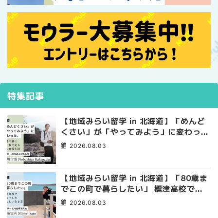
特集記事
【地域みらい留学 in 北海道】「めんど
くさい」が「やってみよう」に変わっ
た。 十勝の風に吹かれて走る、僕の泥
2026.08.03
臭くて自由な高校生活
【地域みらい留学 in 北海道】「80歳ま
でこの町で暮らしたい」 標津高校で踏
み出した、私らしい生き方
2026.08.03