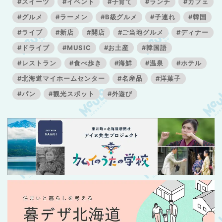
#スイーツ
#イベント
#子育て
#ランチ
#カフェ
#グルメ
#ラーメン
#B級グルメ
#子連れ
#韓国
#ライブ
#新店
#開店
#ご当地グルメ
#ディナー
#ドライブ
#MUSIC
#お土産
#韓国語
#レストラン
#食べ歩き
#海鮮
#温泉
#ホテル
#北海道マイホームセンター
#名産品
#洋菓子
#パン
#観光スポット
#外遊び