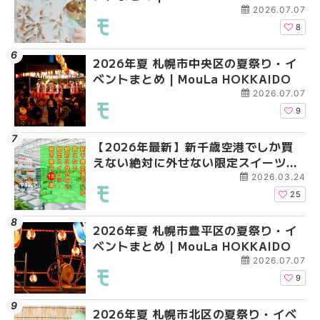
2026.07.07
8
2026年夏 札幌市中央区の夏祭り・イ
2026年夏 札幌市清田
札幌の麻辣湯（マーラ
ベントまとめ | MouLa HOKKAIDO
ベントまとめ | MouLa 
め専門店6選！本場の量
新店まで徹底比較 | Mo
2026.07.07
HOKKAIDO
9
【2026年最新】新千歳空港でしか買
2026年夏 札幌市南区
2026年夏 札幌市清田
えない絶対に外せない限定スイーツ・
ントまとめ | MouLa H
ベントまとめ | MouLa 
焼き菓子18選 | MouLa HOKKAIDO
2026.03.24
25
2026年夏 札幌市豊平区の夏祭り・イ
2026年夏 札幌市豊平
【2026年最新】新千
ベントまとめ | MouLa HOKKAIDO
ベントまとめ | MouLa 
えない絶対に外せない
焼き菓子18選 | MouLa
2026.07.07
9
2026年夏 札幌市北区の夏祭り・イベ
2026年夏 札幌市中央
【新千歳空港】新カー