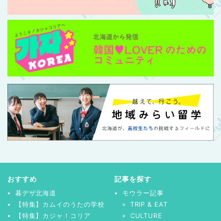
おすすめ
記事を探す
暮デザ北海道
モウラー記事
【特集】カムイのうたの学校
TRIP & EAT
【特集】カジャ！コリア
CULTURE