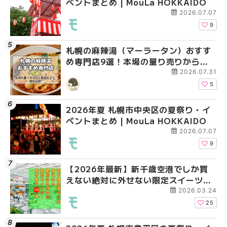
ベントまとめ | MouLa HOKKAIDO
ベントまとめ | MouLa 
ベントまとめ | MouLa 
2026.07.07
9
札幌の麻辣湯（マーラータン）おすす
2026年夏 札幌市手稲
2026年夏 札幌市手稲
め専門店9選！本場の量り売りから最
ベントまとめ | MouLa 
ベントまとめ | MouLa 
新店まで徹底比較 | MouLa
2026.07.31
HOKKAIDO
5
2026年夏 札幌市中央区の夏祭り・イ
2026年夏 札幌市南区
2026年夏 札幌市清田
ベントまとめ | MouLa HOKKAIDO
ントまとめ | MouLa H
ベントまとめ | MouLa 
2026.07.07
9
【2026年最新】新千歳空港でしか買
2026年夏 札幌市清田
札幌の麻辣湯（マーラ
えない絶対に外せない限定スイーツ・
ベントまとめ | MouLa 
め専門店6選！本場の量
焼き菓子18選 | MouLa HOKKAIDO
新店まで徹底比較 | Mo
2026.03.24
HOKKAIDO
25