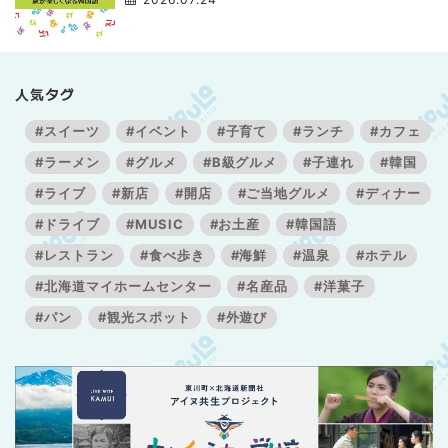
人気タグ
#スイーツ
#イベント
#子育て
#ランチ
#カフェ
#ラーメン
#グルメ
#B級グルメ
#子連れ
#韓国
#ライブ
#新店
#開店
#ご当地グルメ
#ディナー
#ドライブ
#MUSIC
#お土産
#韓国語
#レストラン
#食べ歩き
#海鮮
#温泉
#ホテル
#北海道マイホームセンター
#名産品
#洋菓子
#パン
#観光スポット
#外遊び