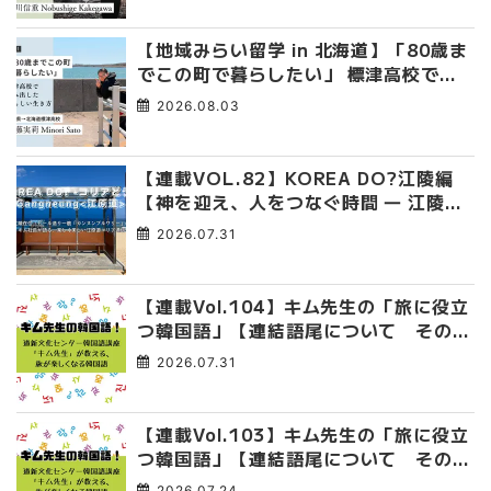
【地域みらい留学 in 北海道】「80歳ま
でこの町で暮らしたい」 標津高校で踏
み出した、私らしい生き方
2026.08.03
【連載VOL.82】KOREA DO?江陵編
【神を迎え、人をつなぐ時間 ― 江陵端
午祭 】
2026.07.31
【連載Vol.104】キム先生の「旅に役立
つ韓国語」【連結語尾について その
4】
2026.07.31
【連載Vol.103】キム先生の「旅に役立
つ韓国語」【連結語尾について その
3】
2026.07.24