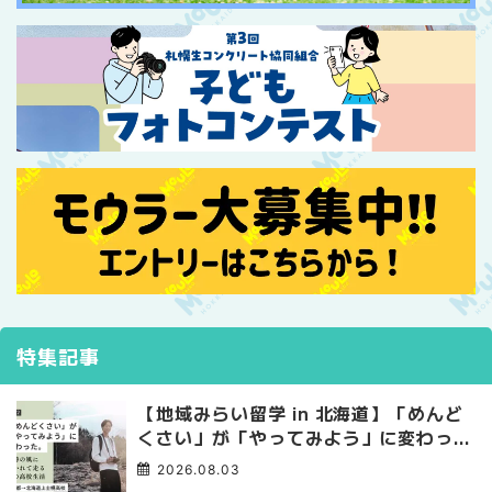
特集記事
【地域みらい留学 in 北海道】「めんど
くさい」が「やってみよう」に変わっ
た。 十勝の風に吹かれて走る、僕の泥
2026.08.03
臭くて自由な高校生活