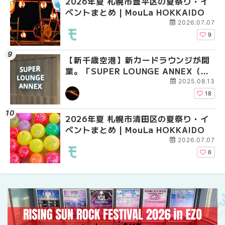
2026年夏 札幌市豊平区の夏祭り・イ
2026年夏 札幌市豊平
【2026年最新】新千
ベントまとめ | MouLa HOKKAIDO
ベントまとめ | MouLa 
えない絶対に外せない
焼き菓子18選 | MouLa
2026.07.07
9
【新千歳空港】新カードラウンジが開
2026年夏 札幌市中央
【新千歳空港】新カー
業。「SUPER LOUNGE ANNEX（ス
ベントまとめ | MouLa 
業。「SUPER LOUNG
ーパーラウンジアネックス）」をご紹
ーパーラウンジアネッ
2025.08.13
介！！ | MouLa HOKKAIDO
介！！ | MouLa HOKK
18
2026年夏 札幌市清田区の夏祭り・イ
2026年夏 恵庭市・千
2026年夏 札幌市豊平
ベントまとめ | MouLa HOKKAIDO
イベントまとめ | MouL
ベントまとめ | MouLa 
2026.07.07
6