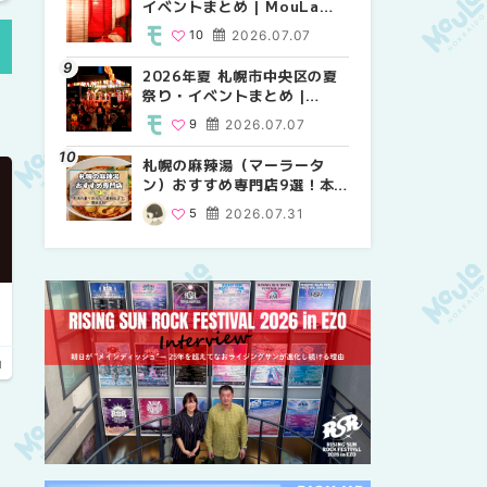
イベントまとめ | MouLa
り・イベントまとめ |
祭り・イベントまとめ |
HOKKAIDO
MouLa HOKKAIDO
MouLa HOKKAIDO
10
2026.07.07
8
9
2026.07.07
2026.07.07
2026年夏 札幌市中央区の夏
2026年夏 札幌市中央区の夏
【新千歳空港】新カードラウ
祭り・イベントまとめ |
祭り・イベントまとめ |
ンジが開業。「SUPER
MouLa HOKKAIDO
MouLa HOKKAIDO
LOUNGE ANNEX（スーパー
9
2026.07.07
9
18
2026.07.07
2025.08.13
ラウンジアネックス）」をご
紹介！！ | MouLa
札幌の麻辣湯（マーラータ
2026年夏 恵庭市・千歳市の
2026年夏 札幌市南区の夏祭
HOKKAIDO
ン）おすすめ専門店9選！本
夏祭り・イベントまとめ |
り・イベントまとめ |
場の量り売りから最新店まで
MouLa HOKKAIDO
MouLa HOKKAIDO
5
2026.07.31
9
8
2026.07.07
2026.07.07
徹底比較 | MouLa
HOKKAIDO
u