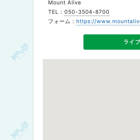
Mount Alive
TEL :
050-3504-8700
フォーム :
https://www.mountaliv
ライ