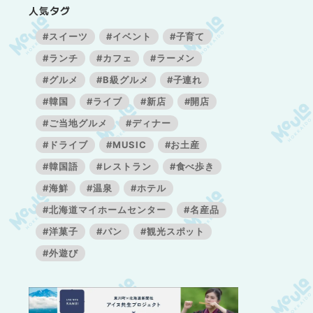
人気タグ
#スイーツ
#イベント
#子育て
#ランチ
#カフェ
#ラーメン
#グルメ
#B級グルメ
#子連れ
#韓国
#ライブ
#新店
#開店
#ご当地グルメ
#ディナー
#ドライブ
#MUSIC
#お土産
#韓国語
#レストラン
#食べ歩き
#海鮮
#温泉
#ホテル
#北海道マイホームセンター
#名産品
#洋菓子
#パン
#観光スポット
#外遊び