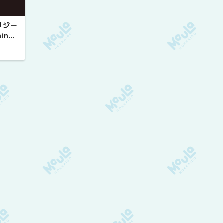
リジー
ainme
ersar