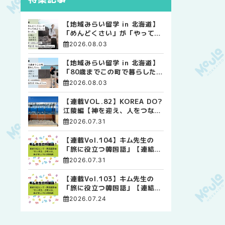
【地域みらい留学 in 北海道】
「めんどくさい」が「やってみ
よう」に変わった。 十勝の風
2026.08.03
に吹かれて走る、僕の泥臭くて
自由な高校生活
【地域みらい留学 in 北海道】
「80歳までこの町で暮らした
い」 標津高校で踏み出した、
2026.08.03
私らしい生き方
【連載VOL.82】KOREA DO?
江陵編【神を迎え、人をつなぐ
時間 ― 江陵端午祭 】
2026.07.31
【連載Vol.104】キム先生の
「旅に役立つ韓国語」【連結語
尾について その4】
2026.07.31
【連載Vol.103】キム先生の
「旅に役立つ韓国語」【連結語
尾について その3】
2026.07.24