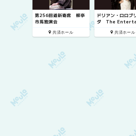
第256回道新寄席 柳亭
ドリアン・ロロブ
市馬独演会
ダ The Entert
nt!! 20th Anniv
共済ホール
共済ホール
y Special