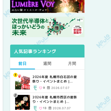
人気記事ランキング
前日
週間
月間
2026年夏 札幌市白石区の夏
2026年夏 札幌市西区の夏祭
【2026年最新】札幌のおすす
祭り・イベントまとめ |
り・イベントまとめ |
めビアガーデン｜オープン日
MouLa HOKKAIDO
MouLa HOKKAIDO
順に徹底紹介！大通公園から
9
2026.07.07
13
24
2026.07.07
2026.06.19
穴場テラスまで | MouLa
HOKKAIDO
2026年夏 札幌市西区の夏祭
【2026年最新】札幌のおすす
2026年夏 札幌市北区の夏祭
り・イベントまとめ |
めビアガーデン｜オープン日
り・イベントまとめ |
MouLa HOKKAIDO
順に徹底紹介！大通公園から
MouLa HOKKAIDO
13
2026.07.07
24
9
2026.07.07
2026.06.19
穴場テラスまで | MouLa