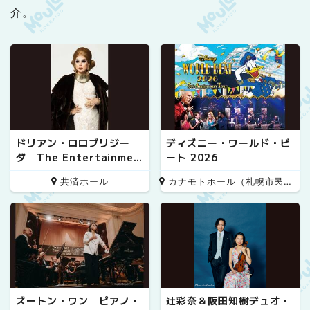
介。
ドリアン・ロロブリジー
ディズニー・ワールド・ビ
ダ The Entertainmen
ート 2026
t!! 20th Anniversary S
共済ホール
カナモトホール（札幌市民ホール）
pecial
ズートン・ワン ピアノ・
辻彩奈＆阪田知樹デュオ・