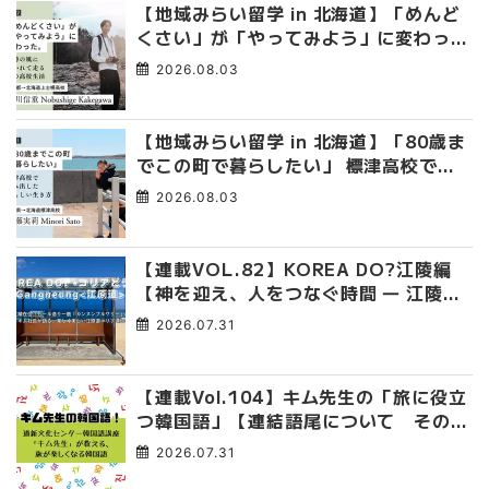
【地域みらい留学 in 北海道】「めんど
くさい」が「やってみよう」に変わっ
た。 十勝の風に吹かれて走る、僕の泥
2026.08.03
臭くて自由な高校生活
【地域みらい留学 in 北海道】「80歳ま
でこの町で暮らしたい」 標津高校で踏
み出した、私らしい生き方
2026.08.03
【連載VOL.82】KOREA DO?江陵編
【神を迎え、人をつなぐ時間 ― 江陵端
午祭 】
2026.07.31
【連載Vol.104】キム先生の「旅に役立
つ韓国語」【連結語尾について その
4】
2026.07.31