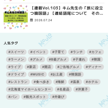
【連載Vol.103】キム先生の「旅に役立
つ韓国語」【連結語尾について その
3】
2026.07.24
人気タグ
#スイーツ
#イベント
#子育て
#ランチ
#カフェ
#ラーメン
#グルメ
#B級グルメ
#子連れ
#韓国
#ライブ
#新店
#開店
#ご当地グルメ
#ディナー
#ドライブ
#MUSIC
#お土産
#韓国語
#レストラン
#食べ歩き
#海鮮
#温泉
#ホテル
#北海道マイホームセンター
#名産品
#洋菓子
#パン
#観光スポット
#外遊び