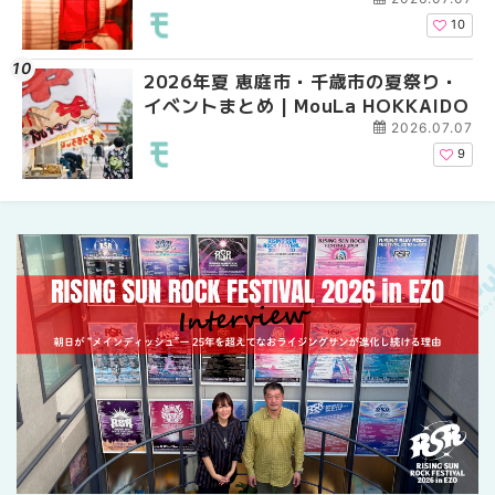
10
2026年夏 恵庭市・千歳市の夏祭り・
札幌の麻辣湯（マーラ
2026年夏 恵庭市・千
イベントまとめ | MouLa HOKKAIDO
め専門店9選！本場の量
イベントまとめ | MouL
新店まで徹底比較 | Mo
2026.07.07
HOKKAIDO
9