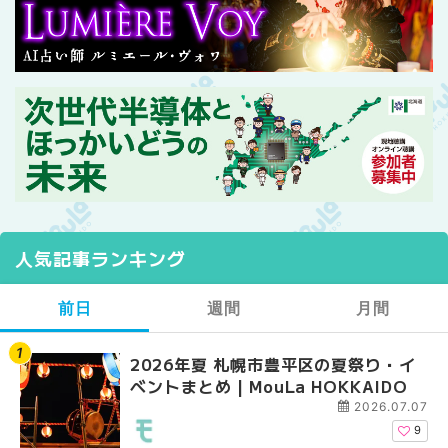
人気記事ランキング
前日
週間
月間
2026年夏 札幌市豊平区の夏祭り・イ
【2026年最新】札幌
【2026年最新】札幌
ベントまとめ | MouLa HOKKAIDO
ガーデン｜オープン日
ガーデン｜オープン日
大通公園から穴場テラスまで
大通公園から穴場テラスまで
2026.07.07
HOKKAIDO
HOKKAIDO
9