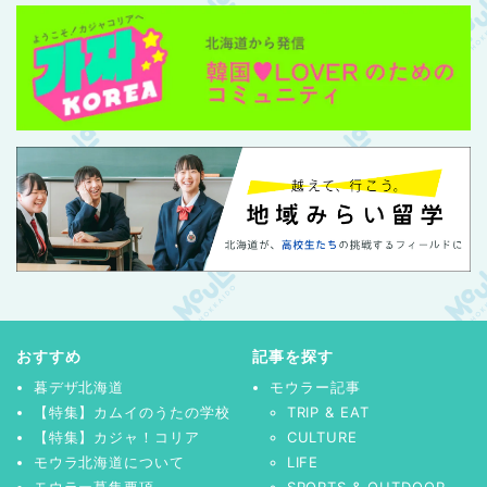
おすすめ
記事を探す
暮デザ北海道
モウラー記事
【特集】カムイのうたの学校
TRIP & EAT
【特集】カジャ！コリア
CULTURE
モウラ北海道について
LIFE
モウラー募集要項
SPORTS & OUTDOOR