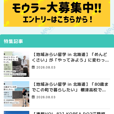
特集記事
【地域みらい留学 in 北海道】「めんど
くさい」が「やってみよう」に変わっ
た。 十勝の風に吹かれて走る、僕の泥
2026.08.03
臭くて自由な高校生活
【地域みらい留学 in 北海道】「80歳ま
でこの町で暮らしたい」 標津高校で踏
み出した、私らしい生き方
2026.08.03
【連載VOL.82】KOREA DO?江陵編