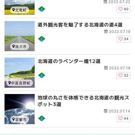
2022.07.22
40
北竜町
道外観光客を魅了する北海道の道4選
2022.07.19
34
旭川市
北海道のラベンダー畑12選
2022.07.18
32
中富良野町
地球の丸さを体感できる北海道の観光ス
ポット3選
2022.07.14
44
室蘭市