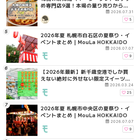
め専門店9選！本場の量り売りから最
ベントまとめ | MouLa 
ベントまとめ | MouLa 
新店まで徹底比較 | MouLa
2026.07.31
HOKKAIDO
5
2026年夏 札幌市白石区の夏祭り・イ
2026年夏 札幌市白石
2026年夏 札幌市手稲
ベントまとめ | MouLa HOKKAIDO
ベントまとめ | MouLa 
ベントまとめ | MouLa 
2026.07.07
9
【2026年最新】新千歳空港でしか買
2026年夏 札幌市南区
2026年夏 札幌市清田
えない絶対に外せない限定スイーツ・
ントまとめ | MouLa H
ベントまとめ | MouLa 
焼き菓子18選 | MouLa HOKKAIDO
2026.03.24
25
2026年夏 札幌市中央区の夏祭り・イ
2026年夏 札幌市清田
札幌の麻辣湯（マーラ
ベントまとめ | MouLa HOKKAIDO
ベントまとめ | MouLa 
め専門店6選！本場の量
新店まで徹底比較 | Mo
2026.07.07
HOKKAIDO
9