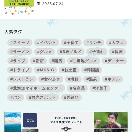
3】
2026.07.24
人気タグ
#スイーツ
#イベント
#子育て
#ランチ
#カフェ
#ラーメン
#グルメ
#B級グルメ
#子連れ
#韓国
#ライブ
#新店
#開店
#ご当地グルメ
#ディナー
#ドライブ
#MUSIC
#お土産
#韓国語
#レストラン
#食べ歩き
#海鮮
#温泉
#ホテル
#北海道マイホームセンター
#名産品
#洋菓子
#パン
#観光スポット
#外遊び