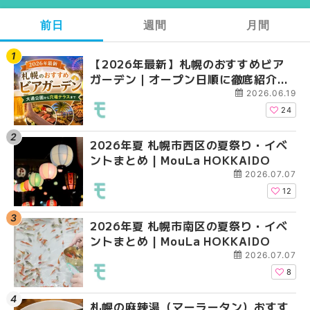
前日
週間
月間
【2026年最新】札幌のおすすめビア
【2026年最新】札幌
【2026年最新】札幌
ガーデン｜オープン日順に徹底紹介！
ガーデン｜オープン日
ガーデン｜オープン日
大通公園から穴場テラスまで | MouLa
大通公園から穴場テラスまで
大通公園から穴場テラスまで
2026.06.19
HOKKAIDO
HOKKAIDO
HOKKAIDO
24
2026年夏 札幌市西区の夏祭り・イベ
2026年夏 札幌市西区
2026年夏 札幌市北区
ントまとめ | MouLa HOKKAIDO
ントまとめ | MouLa H
ントまとめ | MouLa H
2026.07.07
12
2026年夏 札幌市南区の夏祭り・イベ
2026年夏 札幌市北区
2026年夏 札幌市西区
ントまとめ | MouLa HOKKAIDO
ントまとめ | MouLa H
ントまとめ | MouLa H
2026.07.07
8
札幌の麻辣湯（マーラータン）おすす
2026年夏 札幌市手稲
2026年夏 札幌市白石