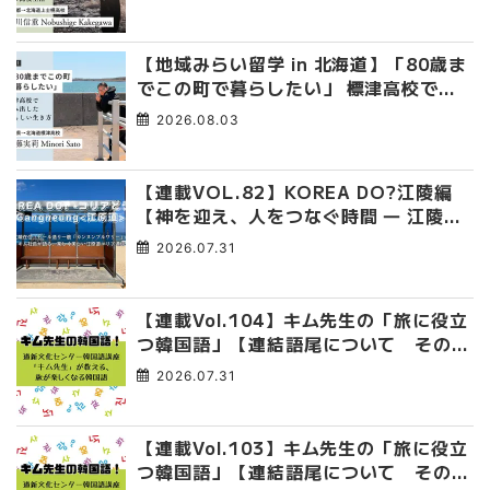
臭くて自由な高校生活
【地域みらい留学 in 北海道】「80歳ま
でこの町で暮らしたい」 標津高校で踏
み出した、私らしい生き方
2026.08.03
【連載VOL.82】KOREA DO?江陵編
【神を迎え、人をつなぐ時間 ― 江陵端
午祭 】
2026.07.31
【連載Vol.104】キム先生の「旅に役立
つ韓国語」【連結語尾について その
4】
2026.07.31
【連載Vol.103】キム先生の「旅に役立
つ韓国語」【連結語尾について その