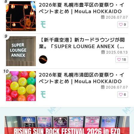
2026年夏 札幌市豊平区の夏祭り・イ
2026年夏 札幌市豊平
【2026年最新】新千
ベントまとめ | MouLa HOKKAIDO
ベントまとめ | MouLa 
えない絶対に外せない
焼き菓子18選 | MouLa
2026.07.07
9
【新千歳空港】新カードラウンジが開
2026年夏 札幌市中央
【新千歳空港】新カー
業。「SUPER LOUNGE ANNEX（ス
ベントまとめ | MouLa 
業。「SUPER LOUNG
ーパーラウンジアネックス）」をご紹
ーパーラウンジアネッ
2025.08.13
介！！ | MouLa HOKKAIDO
介！！ | MouLa HOKK
18
2026年夏 札幌市清田区の夏祭り・イ
2026年夏 恵庭市・千
2026年夏 札幌市豊平
ベントまとめ | MouLa HOKKAIDO
イベントまとめ | MouL
ベントまとめ | MouLa 
2026.07.07
6